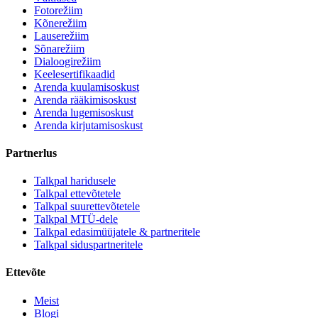
Fotorežiim
Kõnerežiim
Lauserežiim
Sõnarežiim
Dialoogirežiim
Keelesertifikaadid
Arenda kuulamisoskust
Arenda rääkimisoskust
Arenda lugemisoskust
Arenda kirjutamisoskust
Partnerlus
Talkpal haridusele
Talkpal ettevõtetele
Talkpal suurettevõtetele
Talkpal MTÜ-dele
Talkpal edasimüüjatele & partneritele
Talkpal siduspartneritele
Ettevõte
Meist
Blogi