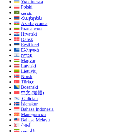
Українська
Polski
عربي
Հայերեն
Azərbaycanca
Български
Hrvatski
Dansk
Eesti keel
Ελληνικά
עִברִית
Magyar
Latviski
Lietuvių
Norsk
Türkçe
Bosanski
中文 (繁體)
Galician
Íslenskur
Bahasa Indonesia
Македонски
Bahasa Melayu
नेपाली
فارسی