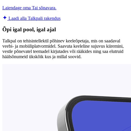
Laiendage oma Tai sõnavara.
Laadi alla Talkpali rakendus
Õpi igal pool, igal ajal
Talkpal on tehisintellektil põhinev keeleõpetaja, mis on saadaval
veebi- ja mobiiliplatvormidel. Saavuta keeleline sujuvus kiiremini,
vestle põnevatel teemadel kirjutades või rääkides ning saa elutruid
häälsõnumeid ükskõik kus ja millal soovid.