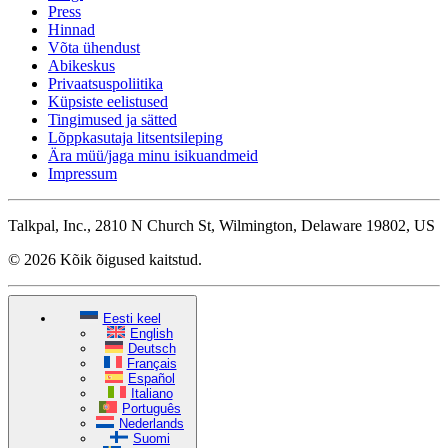
Press
Hinnad
Võta ühendust
Abikeskus
Privaatsuspoliitika
Küpsiste eelistused
Tingimused ja sätted
Lõppkasutaja litsentsileping
Ära müü/jaga minu isikuandmeid
Impressum
Talkpal, Inc., 2810 N Church St, Wilmington, Delaware 19802, US
© 2026 Kõik õigused kaitstud.
Eesti keel
English
Deutsch
Français
Español
Italiano
Português
Nederlands
Suomi