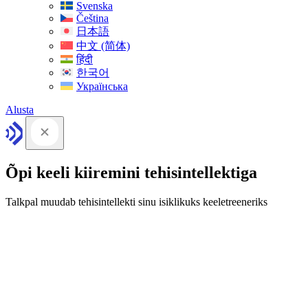
Svenska
Čeština
日本語
中文 (简体)
हिंदी
한국어
Українська
Alusta
Õpi keeli kiiremini tehisintellektiga
Talkpal muudab tehisintellekti sinu isiklikuks keeletreeneriks