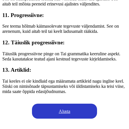
aitab teil mõista peeneid erinevusi ajalistes väljendites.
11. Progressiivne:
See teema hõlmab käimasolevate tegevuste väljendamist. See on
arenenum, kuid aitab teil tai keelt ladusamalt rääkida.
12. Täiuslik progressiivne:
Täiuslik progressiivne pinge on Tai grammatika keeruline aspekt.
Seda kasutatakse teatud ajani kestnud tegevuste kirjeldamiseks.
13. Artiklid:
Tai keeles ei ole kindlaid ega määramata artikleid nagu inglise keel.
Siiski on nimisõnade täpsustamiseks või üldistamiseks ka teisi viise,
mida saate õppida edasijõudnumas.
Alusta