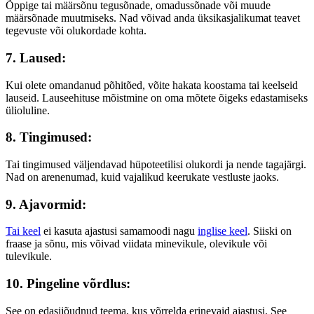
Õppige tai määrsõnu tegusõnade, omadussõnade või muude
määrsõnade muutmiseks. Nad võivad anda üksikasjalikumat teavet
tegevuste või olukordade kohta.
7. Laused:
Kui olete omandanud põhitõed, võite hakata koostama tai keelseid
lauseid. Lauseehituse mõistmine on oma mõtete õigeks edastamiseks
ülioluline.
8. Tingimused:
Tai tingimused väljendavad hüpoteetilisi olukordi ja nende tagajärgi.
Nad on arenenumad, kuid vajalikud keerukate vestluste jaoks.
9. Ajavormid:
Tai keel
ei kasuta ajastusi samamoodi nagu
inglise keel
. Siiski on
fraase ja sõnu, mis võivad viidata minevikule, olevikule või
tulevikule.
10. Pingeline võrdlus:
See on edasijõudnud teema, kus võrrelda erinevaid ajastusi. See