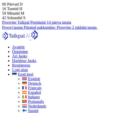
00
Päevad
D
16
Tunnid
H
59
Minutid
M
41
Sekundid
S
Proovige Talkpal Premiumi 14 päeva tasuta
Proovi tasuta
Piiratud pakkumine:
Proovige 2 nädalat tasuta
Avaleht
Õppimine
Äri Jaoks
Hariduse Jaoks
Registreeru
Logi sisse
Eesti keel
English
Deutsch
Français
Español
Italiano
Português
Nederlands
Suomi