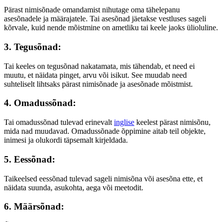
Pärast nimisõnade omandamist nihutage oma tähelepanu
asesõnadele ja määrajatele. Tai asesõnad jäetakse vestluses sageli
kõrvale, kuid nende mõistmine on ametliku tai keele jaoks ülioluline.
3. Tegusõnad:
Tai keeles on tegusõnad nakatamata, mis tähendab, et need ei
muutu, et näidata pinget, arvu või isikut. See muudab need
suhteliselt lihtsaks pärast nimisõnade ja asesõnade mõistmist.
4. Omadussõnad:
Tai omadussõnad tulevad erinevalt
inglise
keelest pärast nimisõnu,
mida nad muudavad. Omadussõnade õppimine aitab teil objekte,
inimesi ja olukordi täpsemalt kirjeldada.
5. Eessõnad:
Taikeelsed eessõnad tulevad sageli nimisõna või asesõna ette, et
näidata suunda, asukohta, aega või meetodit.
6. Määrsõnad: