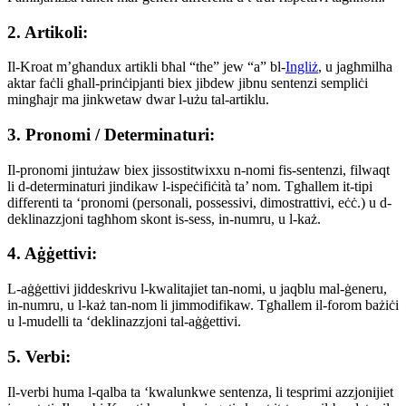
2. Artikoli:
Il-Kroat m’għandux artikli bħal “the” jew “a” bl-
Ingliż
, u jagħmilha
aktar faċli għall-prinċipjanti biex jibdew jibnu sentenzi sempliċi
mingħajr ma jinkwetaw dwar l-użu tal-artiklu.
3. Pronomi / Determinaturi:
Il-pronomi jintużaw biex jissostitwixxu n-nomi fis-sentenzi, filwaqt
li d-determinaturi jindikaw l-ispeċifiċità ta’ nom. Tgħallem it-tipi
differenti ta ‘pronomi (personali, possessivi, dimostrattivi, eċċ.) u d-
deklinazzjoni tagħhom skont is-sess, in-numru, u l-każ.
4. Aġġettivi:
L-aġġettivi jiddeskrivu l-kwalitajiet tan-nomi, u jaqblu mal-ġeneru,
in-numru, u l-każ tan-nom li jimmodifikaw. Tgħallem il-forom bażiċi
u l-mudelli ta ‘deklinazzjoni tal-aġġettivi.
5. Verbi:
Il-verbi huma l-qalba ta ‘kwalunkwe sentenza, li tesprimi azzjonijiet