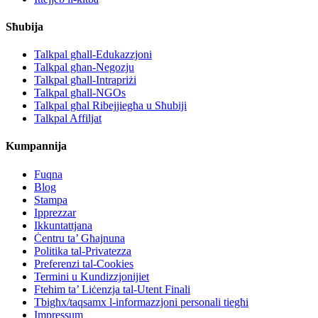
Sħubija
Talkpal għall-Edukazzjoni
Talkpal għan-Negozju
Talkpal għall-Intrapriżi
Talkpal għall-NGOs
Talkpal għal Ribejjiegħa u Sħubiji
Talkpal Affiljat
Kumpannija
Fuqna
Blog
Stampa
Ipprezzar
Ikkuntattjana
Ċentru ta’ Għajnuna
Politika tal-Privatezza
Preferenzi tal-Cookies
Termini u Kundizzjonijiet
Ftehim ta’ Liċenzja tal-Utent Finali
Tbigħx/taqsamx l-informazzjoni personali tiegħi
Impressum