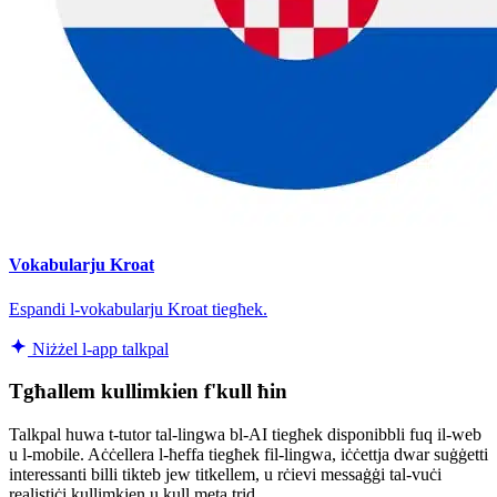
Vokabularju Kroat
Espandi l-vokabularju Kroat tiegħek.
Niżżel l-app talkpal
Tgħallem kullimkien f'kull ħin
Talkpal huwa t-tutor tal-lingwa bl-AI tiegħek disponibbli fuq il-web
u l-mobile. Aċċellera l-ħeffa tiegħek fil-lingwa, iċċettja dwar suġġetti
interessanti billi tikteb jew titkellem, u rċievi messaġġi tal-vuċi
realistiċi kullimkien u kull meta trid.