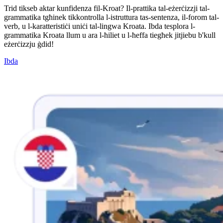
Trid tikseb aktar kunfidenza fil-Kroat? Il-prattika tal-eżerċizzji tal-
grammatika tgħinek tikkontrolla l-istruttura tas-sentenza, il-forom tal-
verb, u l-karatteristiċi uniċi tal-lingwa Kroata. Ibda tesplora l-
grammatika Kroata llum u ara l-ħiliet u l-ħeffa tiegħek jitjiebu b'kull
eżerċizzju ġdid!
Ibda