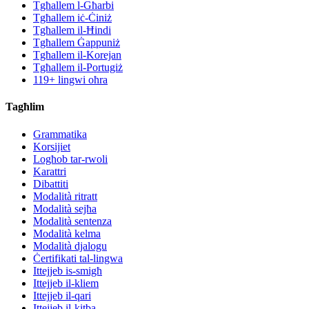
Tgħallem l-Għarbi
Tgħallem iċ-Ċiniż
Tgħallem il-Ħindi
Tgħallem Ġappuniż
Tgħallem il-Korejan
Tgħallem il-Portugiż
119+ lingwi oħra
Tagħlim
Grammatika
Korsijiet
Logħob tar-rwoli
Karattri
Dibattiti
Modalità ritratt
Modalità sejħa
Modalità sentenza
Modalità kelma
Modalità djalogu
Ċertifikati tal-lingwa
Ittejjeb is-smigħ
Ittejjeb il-kliem
Ittejjeb il-qari
Ittejjeb il-kitba