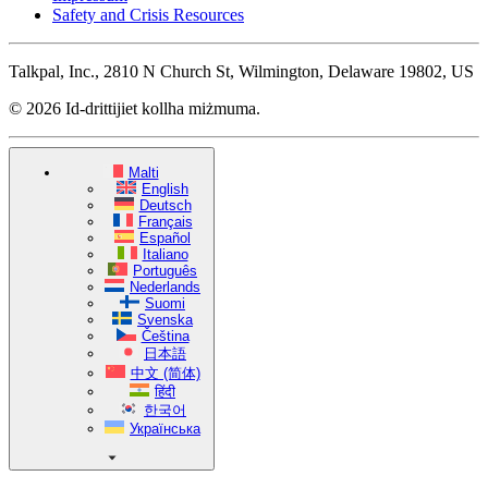
Safety and Crisis Resources
Talkpal, Inc., 2810 N Church St, Wilmington, Delaware 19802, US
© 2026 Id-drittijiet kollha miżmuma.
Malti
English
Deutsch
Français
Español
Italiano
Português
Nederlands
Suomi
Svenska
Čeština
日本語
中文 (简体)
हिंदी
한국어
Українська