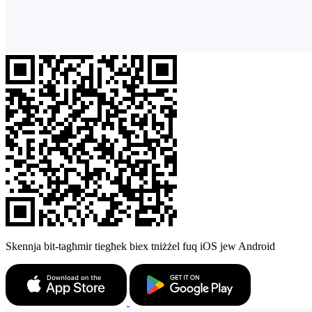
Skennja bit-tagħmir tiegħek biex tniżżel fuq iOS jew Android