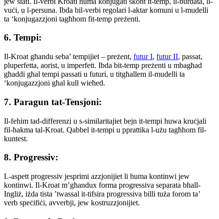
jew stati. Il-verbi Kroati huma konjugati skont it-temp, il-burdata, il-
vuċi, u l-persuna. Ibda bil-verbi regolari l-aktar komuni u l-mudelli
ta ‘konjugazzjoni tagħhom fit-temp preżenti.
6. Tempi:
Il-Kroat għandu seba’ tempijiet – preżent,
futur I
,
futur II
, passat,
pluperfetta, aorist, u imperfett. Ibda bit-temp preżenti u mbagħad
għaddi għal tempi passati u futuri, u titgħallem il-mudelli ta
‘konjugazzjoni għal kull wieħed.
7. Paragun tat-Tensjoni:
Il-fehim tad-differenzi u s-similaritajiet bejn it-tempi huwa kruċjali
fil-ħakma tal-Kroat. Qabbel it-tempi u pprattika l-użu tagħhom fil-
kuntest.
8. Progressiv:
L-aspett progressiv jesprimi azzjonijiet li huma kontinwi jew
kontinwi. Il-Kroat m’għandux forma progressiva separata bħall-
Ingliż, iżda tista ’twassal it-tifsira progressiva billi tuża forom ta’
verb speċifiċi, avverbji, jew kostruzzjonijiet.