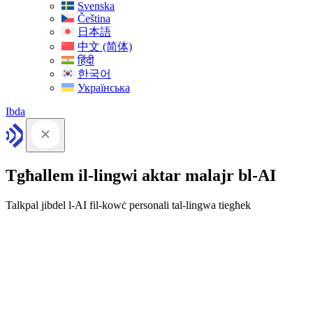
Svenska
Čeština
日本語
中文 (简体)
हिंदी
한국어
Українська
Ibda
Tgħallem il-lingwi aktar malajr bl-AI
Talkpal jibdel l-AI fil-kowċ personali tal-lingwa tiegħek