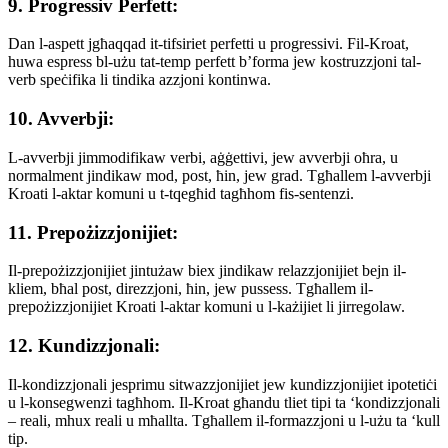
9. Progressiv Perfett:
Dan l-aspett jgħaqqad it-tifsiriet perfetti u progressivi. Fil-Kroat,
huwa espress bl-użu tat-temp perfett b’forma jew kostruzzjoni tal-
verb speċifika li tindika azzjoni kontinwa.
10. Avverbji:
L-avverbji jimmodifikaw verbi, aġġettivi, jew avverbji oħra, u
normalment jindikaw mod, post, ħin, jew grad. Tgħallem l-avverbji
Kroati l-aktar komuni u t-tqegħid tagħhom fis-sentenzi.
11. Prepożizzjonijiet:
Il-prepożizzjonijiet jintużaw biex jindikaw relazzjonijiet bejn il-
kliem, bħal post, direzzjoni, ħin, jew pussess. Tgħallem il-
prepożizzjonijiet Kroati l-aktar komuni u l-każijiet li jirregolaw.
12. Kundizzjonali:
Il-kondizzjonali jesprimu sitwazzjonijiet jew kundizzjonijiet ipotetiċi
u l-konsegwenzi tagħhom. Il-Kroat għandu tliet tipi ta ‘kondizzjonali
– reali, mhux reali u mħallta. Tgħallem il-formazzjoni u l-użu ta ‘kull
tip.