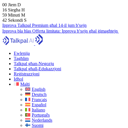
00
Jiem
D
16
Siegħa
H
59
Minuti
M
41
Sekondi
S
Ipprova Talkpal Premium għal 14-il jum b'xejn
Ipprova bla ħlas
Offerta limitata:
Ipprova b'xejn għal ġimagħtejn
Ewlenija
Tagħlim
Talkpal għan-Negozju
Talkpal għall-Edukazzjoni
Reġistrazzjoni
Idħol
Malti
English
Deutsch
Français
Español
Italiano
Português
Nederlands
Suomi