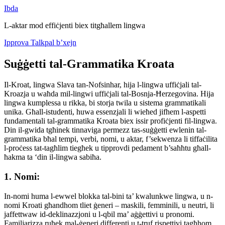
Ibda
L-aktar mod effiċjenti biex titgħallem lingwa
Ipprova Talkpal b’xejn
Suġġetti tal-Grammatika Kroata
Il-Kroat, lingwa Slava tan-Nofsinhar, hija l-lingwa uffiċjali tal-
Kroazja u waħda mil-lingwi uffiċjali tal-Bosnja-Ħerzegovina. Hija
lingwa kumplessa u rikka, bi storja twila u sistema grammatikali
unika. Għall-istudenti, huwa essenzjali li wieħed jifhem l-aspetti
fundamentali tal-grammatika Kroata biex issir profiċjenti fil-lingwa.
Din il-gwida tgħinek tinnaviga permezz tas-suġġetti ewlenin tal-
grammatika bħal tempi, verbi, nomi, u aktar, f’sekwenza li tiffaċilita
l-proċess tat-tagħlim tiegħek u tipprovdi pedament b’saħħtu għall-
ħakma ta ‘din il-lingwa sabiħa.
1. Nomi:
In-nomi huma l-ewwel blokka tal-bini ta’ kwalunkwe lingwa, u n-
nomi Kroati għandhom tliet ġeneri – maskili, femminili, u neutri, li
jaffettwaw id-deklinazzjoni u l-qbil ma’ aġġettivi u pronomi.
Familjarizza ruħek mal-ġeneri differenti u t-truf rispettivi tagħhom.