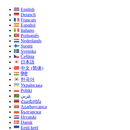
English
Deutsch
Français
Español
Italiano
Português
Nederlands
Suomi
Svenska
Čeština
日本語
中文 (简体)
हिंदी
한국어
Українська
Polski
عربي
Հայերեն
Azərbaycanca
Български
Hrvatski
Dansk
Eesti keel