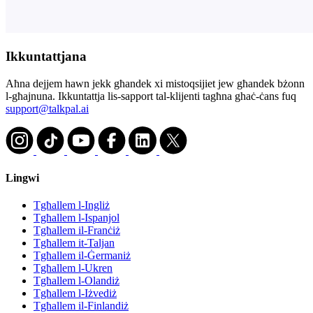
Ikkuntattjana
Aħna dejjem hawn jekk għandek xi mistoqsijiet jew għandek bżonn
l-għajnuna. Ikkuntattja lis-sapport tal-klijenti tagħna ghaċ-ċans fuq
support@talkpal.ai
Lingwi
Tgħallem l-Ingliż
Tgħallem l-Ispanjol
Tgħallem il-Franċiż
Tgħallem it-Taljan
Tgħallem il-Ġermaniż
Tgħallem l-Ukren
Tgħallem l-Olandiż
Tgħallem l-Iżvediż
Tgħallem il-Finlandiż