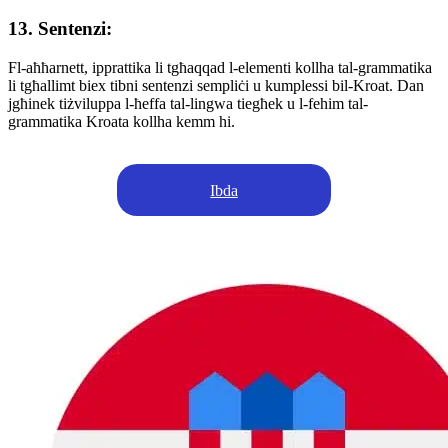
13. Sentenzi:
Fl-aħħarnett, ipprattika li tgħaqqad l-elementi kollha tal-grammatika
li tgħallimt biex tibni sentenzi sempliċi u kumplessi bil-Kroat. Dan
jgħinek tiżviluppa l-ħeffa tal-lingwa tiegħek u l-fehim tal-
grammatika Kroata kollha kemm hi.
Ibda