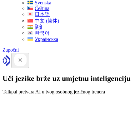
Svenska
Čeština
日本語
中文 (简体)
हिंदी
한국어
Українська
Započni
Uči jezike brže uz umjetnu inteligenciju
Talkpal pretvara AI u tvog osobnog jezičnog trenera