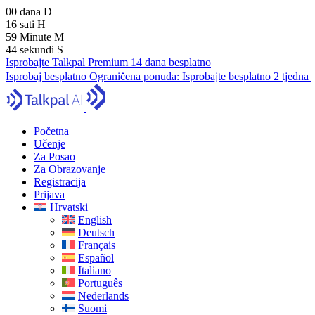
00
dana
D
16
sati
H
59
Minute
M
43
sekundi
S
Isprobajte Talkpal Premium 14 dana besplatno
Isprobaj besplatno
Ograničena ponuda:
Isprobajte besplatno 2 tjedna
Početna
Učenje
Za Posao
Za Obrazovanje
Registracija
Prijava
Hrvatski
English
Deutsch
Français
Español
Italiano
Português
Nederlands
Suomi