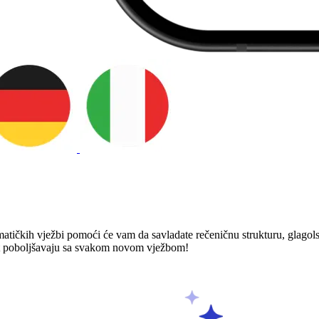
tičkih vježbi pomoći će vam da savladate rečeničnu strukturu, glagolske 
ost poboljšavaju sa svakom novom vježbom!