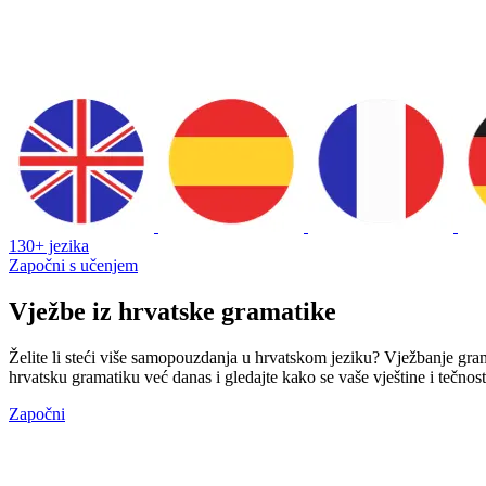
130+ jezika
Započni s učenjem
Vježbe iz hrvatske gramatike
Želite li steći više samopouzdanja u hrvatskom jeziku? Vježbanje grama
hrvatsku gramatiku već danas i gledajte kako se vaše vještine i tečn
Započni