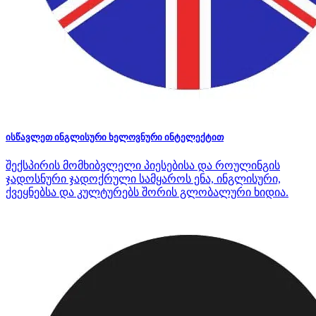
ისწავლეთ ინგლისური ხელოვნური ინტელექტით
შექსპირის მომხიბვლელი პიესებისა და როულინგის
ჯადოსნური ჯადოქრული სამყაროს ენა, ინგლისური,
ქვეყნებსა და კულტურებს შორის გლობალური ხიდია.