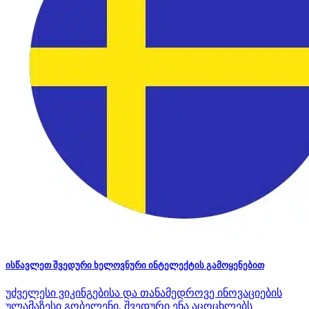
ისწავლეთ შვედური ხელოვნური ინტელექტის გამოყენებით
უძველესი ვიკინგებისა და თანამედროვე ინოვაციების
ულამაზესი გობელენი, შვედური ენა აცოცხლებს