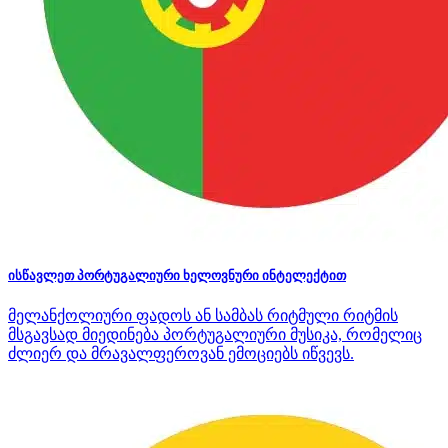
ისწავლეთ პორტუგალიური ხელოვნური ინტელექტით
მელანქოლიური ფადოს ან სამბას რიტმული რიტმის
მსგავსად მიედინება პორტუგალიური მუსიკა, რომელიც
ძლიერ და მრავალფეროვან ემოციებს იწვევს.