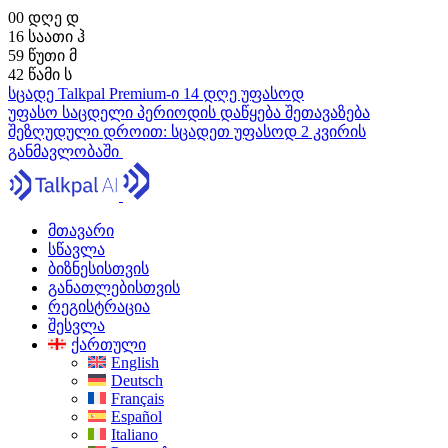
00
დღე
დ
16
საათი
ჰ
59
წუთი
მ
41
წამი
ს
სცადე Talkpal Premium-ი 14 დღე უფასოდ
უფასო საცდელი პერიოდის დაწყება
შეთავაზება
შეზღუდული დროით:
სცადეთ უფასოდ 2 კვირის
განმავლობაში
მთავარი
სწავლა
ბიზნესისთვის
განათლებისთვის
რეგისტრაცია
შესვლა
ქართული
English
Deutsch
Français
Español
Italiano