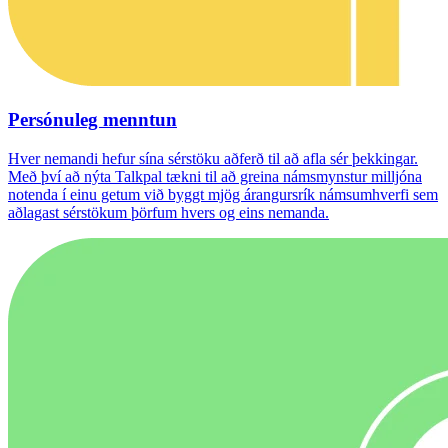
Persónuleg menntun
Hver nemandi hefur sína sérstöku aðferð til að afla sér þekkingar.
Með því að nýta Talkpal tækni til að greina námsmynstur milljóna
notenda í einu getum við byggt mjög árangursrík námsumhverfi sem
aðlagast sérstökum þörfum hvers og eins nemanda.