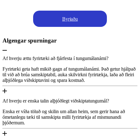
Byrjaðu
Algengar spurningar
Af hverju ættu fyrirtæki að fjárfesta í tungumálanámi?
Fyrirtæki geta haft mikið gagn af tungumálanámi. Það getur hjálpað
til við að brúa samskiptabil, auka skilvirkni fyrirtækja, laða að fleiri
alþjóðlega viðskiptavini og spara kostnað.
Af hverju er enska talin alþjóðlegt viðskiptatungumál?
Enska er víða töluð og skilin um allan heim, sem gerir hana að
ómetanlegu tæki til samskipta milli fyrirtækja af mismunandi
þjóðernum.