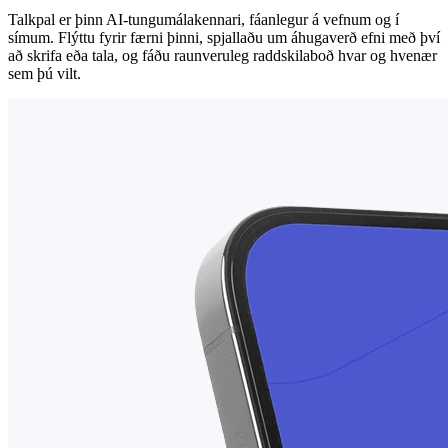
Talkpal er þinn AI-tungumálakennari, fáanlegur á vefnum og í
símum. Flýttu fyrir færni þinni, spjallaðu um áhugaverð efni með því
að skrifa eða tala, og fáðu raunveruleg raddskilaboð hvar og hvenær
sem þú vilt.