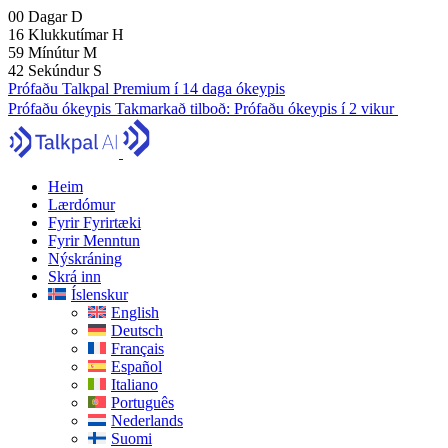
00
Dagar
D
16
Klukkutímar
H
59
Mínútur
M
41
Sekúndur
S
Prófaðu Talkpal Premium í 14 daga ókeypis
Prófaðu ókeypis
Takmarkað tilboð:
Prófaðu ókeypis í 2 vikur
Heim
Lærdómur
Fyrir Fyrirtæki
Fyrir Menntun
Nýskráning
Skrá inn
Íslenskur
English
Deutsch
Français
Español
Italiano
Português
Nederlands
Suomi