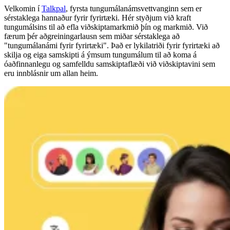
Velkomin í
Talkpal
, fyrsta tungumálanámsvettvanginn sem er
sérstaklega hannaður fyrir fyrirtæki. Hér styðjum við kraft
tungumálsins til að efla viðskiptamarkmið þín og markmið. Við
færum þér aðgreiningarlausn sem miðar sérstaklega að
"tungumálanámi fyrir fyrirtæki". Það er lykilatriði fyrir fyrirtæki að
skilja og eiga samskipti á ýmsum tungumálum til að koma á
óaðfinnanlegu og samfelldu samskiptaflæði við viðskiptavini sem
eru innblásnir um allan heim.