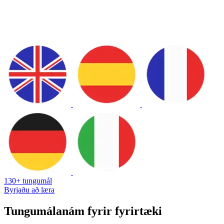
130+ tungumál
Byrjaðu að læra
Tungumálanám fyrir fyrirtæki