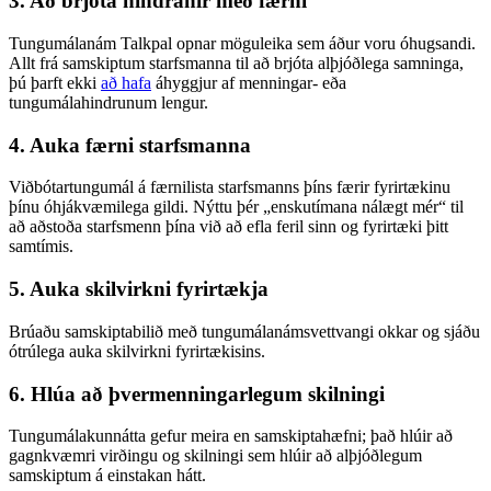
3. Að brjóta hindranir með færni
Tungumálanám Talkpal opnar möguleika sem áður voru óhugsandi.
Allt frá samskiptum starfsmanna til að brjóta alþjóðlega samninga,
þú þarft ekki
að hafa
áhyggjur af menningar- eða
tungumálahindrunum lengur.
4. Auka færni starfsmanna
Viðbótartungumál á færnilista starfsmanns þíns færir fyrirtækinu
þínu óhjákvæmilega gildi. Nýttu þér „enskutímana nálægt mér“ til
að aðstoða starfsmenn þína við að efla feril sinn og fyrirtæki þitt
samtímis.
5. Auka skilvirkni fyrirtækja
Brúaðu samskiptabilið með tungumálanámsvettvangi okkar og sjáðu
ótrúlega auka skilvirkni fyrirtækisins.
6. Hlúa að þvermenningarlegum skilningi
Tungumálakunnátta gefur meira en samskiptahæfni; það hlúir að
gagnkvæmri virðingu og skilningi sem hlúir að alþjóðlegum
samskiptum á einstakan hátt.