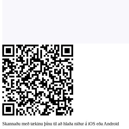
Skannaðu með tækinu þínu til að hlaða niður á iOS eða Android