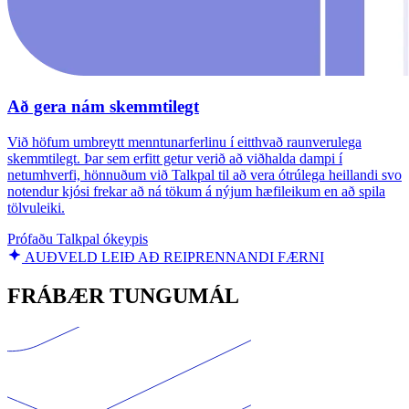
Að gera nám skemmtilegt
Við höfum umbreytt menntunarferlinu í eitthvað raunverulega
skemmtilegt. Þar sem erfitt getur verið að viðhalda dampi í
netumhverfi, hönnuðum við Talkpal til að vera ótrúlega heillandi svo
notendur kjósi frekar að ná tökum á nýjum hæfileikum en að spila
tölvuleiki.
Prófaðu Talkpal ókeypis
AUÐVELD LEIÐ AÐ REIPRENNANDI FÆRNI
FRÁBÆR TUNGUMÁL