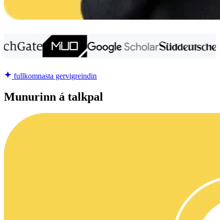
fullkomnasta gervigreindin
Munurinn á talkpal