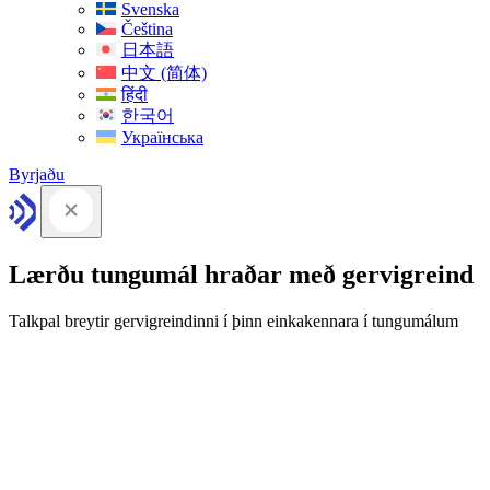
Svenska
Čeština
日本語
中文 (简体)
हिंदी
한국어
Українська
Byrjaðu
Lærðu tungumál hraðar með gervigreind
Talkpal breytir gervigreindinni í þinn einkakennara í tungumálum