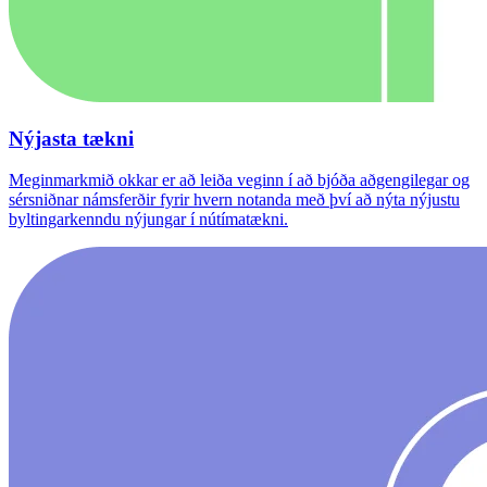
Nýjasta tækni
Meginmarkmið okkar er að leiða veginn í að bjóða aðgengilegar og
sérsniðnar námsferðir fyrir hvern notanda með því að nýta nýjustu
byltingarkenndu nýjungar í nútímatækni.