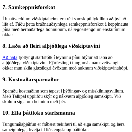
7. Samkeppnisforskot
Í hnattvæddum viðskiptaheimi eru rétt samskipti lykillinn að því að
lifa af. Fáðu þetta bráðnauðsynlega samkeppnisforskot á keppinauta
þína með hernaðarlega hönnuðum, nálægðartengdum enskutímum
okkar.
8. Laða að fleiri alþjóðlega viðskiptavini
Að hafa
fjöltyngt starfsfólk í teyminu þínu hlýtur að laða að
alþjóðlega viðskiptavini. Fjárfesting í tungumálanámsvettvangi
okkar mun skila glæsilegri ávöxtun með auknum viðskiptavinahópi.
9. Kostnaðarsparnaður
Sparaðu kostnaðinn sem tapast í þýðingar- og misskilningsvillum.
Með Talkpal upplifðu skýr og nákvæm alþjóðleg samskipti. Við
skulum sigla um heiminn með þér.
10. Efla þátttöku starfsmanna
Tungumálaþjálfun er frábært tækifæri til að eiga samskipti og læra
sameiginlega, hvetja til liðstengsla og þátttöku.