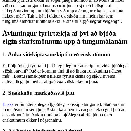
Alhliða þjónusta okkar er aðgengilega hönnuð til að koma til móts
við sérstakar tungumálanámsþarfir þínar og með hliðsjón af
nálægðarávinningnum bjóðum við upp á árangursríka „enskutíma
nálægt mér“. Taktu þátt í okkur og stígðu inn í heim þar sem
tungumálahindranir hindra ekki leiðina til alþjóðlegrar velgengni.
Ávinningur fyrirtækja af því að bjóða
eigin starfsmönnum upp á tungumálanám
1. Auka viðskiptasamskipti með enskutímum
Er fjölþjóðlegt fyrirtæki þitt í reglulegum samskiptum við alþjóðlega
viðskiptavini? Það er kominn tími til að íhuga „enskutíma nálægt
mér“. Bættu samskiptahæfileika fyrirtækisins og sjáðu hversu
auðveldlega þú heillar alþjóðlega viðskiptavini þína.
2. Stækkaðu markaðssvið þitt
Enska
er óumdeilanlega alþjóðlegt viðskiptatungumál. Staðbundnir
markaðsmenn sem þrá að stækka á heimsvísu geta ekki gert það án
enskukunnáttu. Auktu umfang alþjóðlegra áhrifa þinna með
enskutímum okkar í nágrenninu.