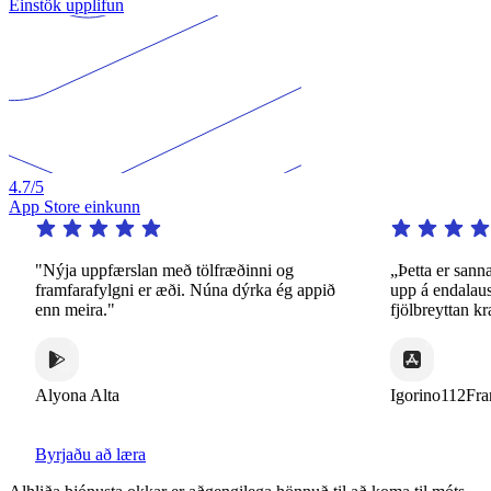
Einstök upplifun
4.7
/5
App Store einkunn
"Nýja uppfærslan með tölfræðinni og
„Þetta er sannar
framfarafylgni er æði. Núna dýrka ég appið
upp á endalausa
enn meira."
fjölbreyttan kra
Alyona Alta
Igorino112Fran
Byrjaðu að læra