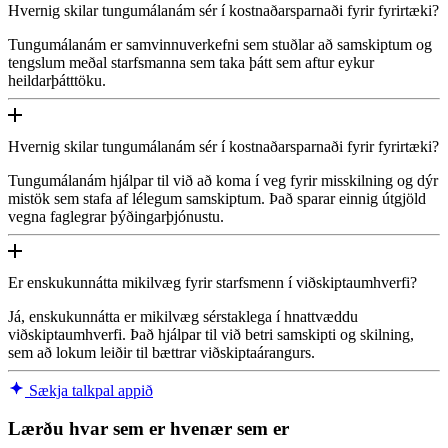
Hvernig skilar tungumálanám sér í kostnaðarsparnaði fyrir fyrirtæki?
Tungumálanám er samvinnuverkefni sem stuðlar að samskiptum og
tengslum meðal starfsmanna sem taka þátt sem aftur eykur
heildarþátttöku.
Hvernig skilar tungumálanám sér í kostnaðarsparnaði fyrir fyrirtæki?
Tungumálanám hjálpar til við að koma í veg fyrir misskilning og dýr
mistök sem stafa af lélegum samskiptum. Það sparar einnig útgjöld
vegna faglegrar þýðingarþjónustu.
Er enskukunnátta mikilvæg fyrir starfsmenn í viðskiptaumhverfi?
Já, enskukunnátta er mikilvæg sérstaklega í hnattvæddu
viðskiptaumhverfi. Það hjálpar til við betri samskipti og skilning,
sem að lokum leiðir til bættrar viðskiptaárangurs.
Sækja talkpal appið
Lærðu hvar sem er hvenær sem er