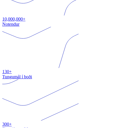
10,000,000+
Notendur
130+
Tungumál í boði
300+