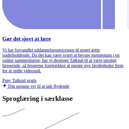
Gør det sjovt at lære
Vi har forvandlet uddannelsesprocessen til noget ægte
underholdende. Da det kan være svært at bevare momentum i en
online sammenhæng, har vi designet Talkpal til at være utroligt
fængende, så brugerne foretrækker at mestre nye færdigheder frem
for at spille videospil.
Prøv Talkpal gratis
Din nemme vej til at tale flydende
Sproglæring i særklasse