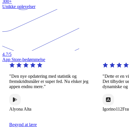
300+
Unikke oplevelser
4.7
/5
App Store-bedømmelse
en nye opdatering med statistik og
"Dette er en virkelig
emskridtsmåler er super fed. Nu elsker jeg
Det tilbyder uendelig
pen endnu mere."
dynamiske og interess
yona Alta
Igorino112France
Begynd at lære