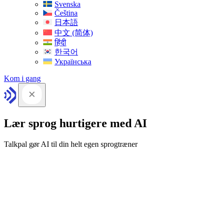
Svenska
Čeština
日本語
中文 (简体)
हिंदी
한국어
Українська
Kom i gang
Lær sprog hurtigere med AI
Talkpal gør AI til din helt egen sprogtræner