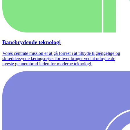
Banebrydende teknologi
Vores centrale mission er at gå forrest i at tilbyde tilgængelige og
skræddersyede læringsrejser for hver bruger ved at udnytte de
nyeste gennembrud inden for moderne teknologi.