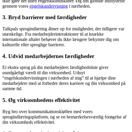
ikke gøre det uden engelskkundskaber. Øg din globale indflydelse
gennem vores
engelskundervisning
i nærheden.
3. Bryd barrierer med færdigheder
Talkpals sprogindlæring åbner op for muligheder, der tidligere var
utænkelige. Fra medarbejderinteraktioner til at knække
internationale aftaler behøver du ikke længere bekymre dig om
kulturelle eller sproglige barrierer.
4. Udvid medarbejdernes færdigheder
Et ekstra sprog på din medarbejders færdighedsliste giver
uundgåeligt værdi til din virksomhed. Udnyt
“engelskundervisningen i nærheden af mig” til at hjælpe dine
medarbejdere med at forbedre deres karriere og din virksomhed på
samme tid.
5. Øg virksomhedens effektivitet
Byg bro over kommunikationskløften med vores
sprogindlæringsplatform, og se en bemærkelsesværdig forøgelse af
din virksomheds effektivitet.