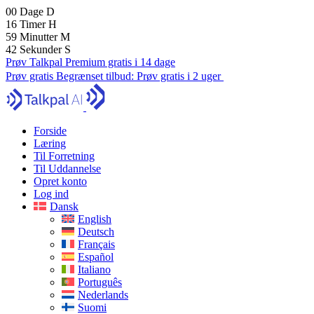
00
Dage
D
16
Timer
H
59
Minutter
M
41
Sekunder
S
Prøv Talkpal Premium gratis i 14 dage
Prøv gratis
Begrænset tilbud:
Prøv gratis i 2 uger
Forside
Læring
Til Forretning
Til Uddannelse
Opret konto
Log ind
Dansk
English
Deutsch
Français
Español
Italiano
Português
Nederlands
Suomi