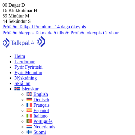
00
Dagar
D
16
Klukkutímar
H
59
Mínútur
M
43
Sekúndur
S
Prófaðu Talkpal Premium í 14 daga ókeypis
Prófaðu ókeypis
Takmarkað tilboð:
Prófaðu ókeypis í 2 vikur
Heim
Lærdómur
Fyrir Fyrirtæki
Fyrir Menntun
Nýskráning
Skrá inn
Íslenskur
English
Deutsch
Français
Español
Italiano
Português
Nederlands
Suomi