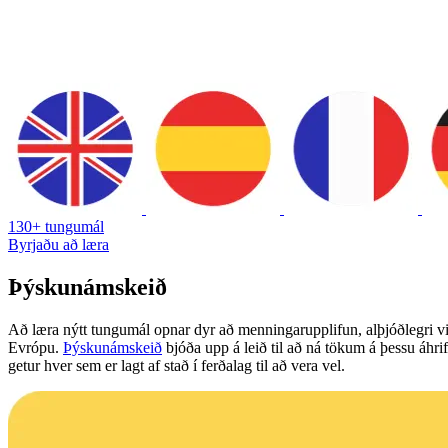
130+ tungumál
Byrjaðu að læra
Þýskunámskeið
Að læra nýtt tungumál opnar dyr að menningarupplifun, alþjóðlegri vi
Evrópu.
Þýskunámskeið
bjóða upp á leið til að ná tökum á þessu áhr
getur hver sem er lagt af stað í ferðalag til að vera vel.