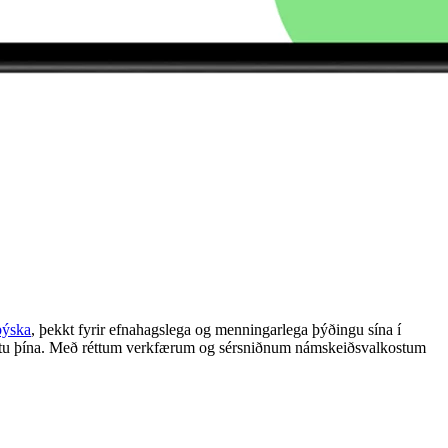
þýska
, þekkt fyrir efnahagslega og menningarlega þýðingu sína í
nnáttu þína. Með réttum verkfærum og sérsniðnum námskeiðsvalkostum