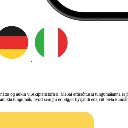
náttu og aukin viðskiptatækifæri. Meðal eftirsóttustu tungumálanna er
ifamikla tungumáli, hvort sem þú ert algjör byrjandi eða vilt bæta ku