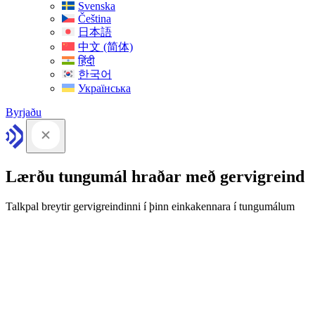
Svenska
Čeština
日本語
中文 (简体)
हिंदी
한국어
Українська
Byrjaðu
Lærðu tungumál hraðar með gervigreind
Talkpal breytir gervigreindinni í þinn einkakennara í tungumálum