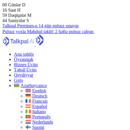
00
Günlər
D
16
Saat
H
59
Dəqiqələr
M
43
Saniyələr
S
Talkpal Premium-u 14 gün pulsuz sınayın
Pulsuz yoxla
Məhdud təklif:
2 həftə pulsuz çalışın
Ana səhifə
Öyrənmək
Biznes Üçün
Təhsil Üçün
Qeydiyyat
Giriş
Azərbaycanca
English
Deutsch
Français
Español
Italiano
Português
Nederlands
Suomi