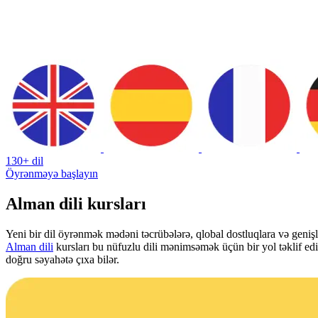
130+ dil
Öyrənməyə başlayın
Alman dili kursları
Yeni bir dil öyrənmək mədəni təcrübələrə, qlobal dostluqlara və genişl
Alman dili
kursları bu nüfuzlu dili mənimsəmək üçün bir yol təklif edir, 
doğru səyahətə çıxa bilər.