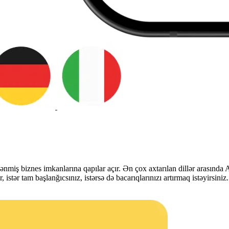
ənmiş biznes imkanlarına qapılar açır. Ən çox axtarılan dillər arasında
istər tam başlanğıcsınız, istərsə də bacarıqlarınızı artırmaq istəyirsiniz