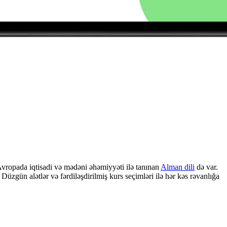
 Avropada iqtisadi və mədəni əhəmiyyəti ilə tanınan
Alman dili
də var.
. Düzgün alətlər və fərdiləşdirilmiş kurs seçimləri ilə hər kəs rəvanlığa