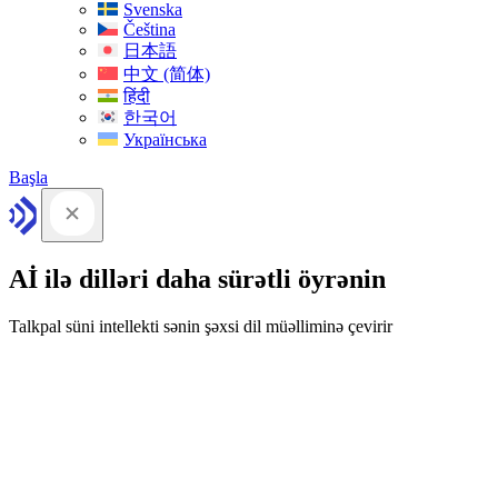
Svenska
Čeština
日本語
中文 (简体)
हिंदी
한국어
Українська
Başla
Aİ ilə dilləri daha sürətli öyrənin
Talkpal süni intellekti sənin şəxsi dil müəlliminə çevirir