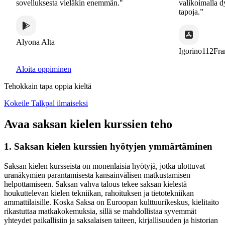
sovelluksesta vieläkin enemmän."
valikoimalla dyna
tapoja.”
Alyona Alta
Igorino112France
Aloita oppiminen
Tehokkain tapa oppia kieltä
Kokeile Talkpal ilmaiseksi
Avaa saksan kielen kurssien teho
1. Saksan kielen kurssien hyötyjen ymmärtäminen
Saksan kielen kursseista on monenlaisia hyötyjä, jotka ulottuvat
uranäkymien parantamisesta kansainvälisen matkustamisen
helpottamiseen. Saksan vahva talous tekee saksan kielestä
houkuttelevan kielen tekniikan, rahoituksen ja tietotekniikan
ammattilaisille. Koska Saksa on Euroopan kulttuurikeskus, kielitaito
rikastuttaa matkakokemuksia, sillä se mahdollistaa syvemmät
yhteydet paikallisiin ja saksalaisen taiteen, kirjallisuuden ja historian