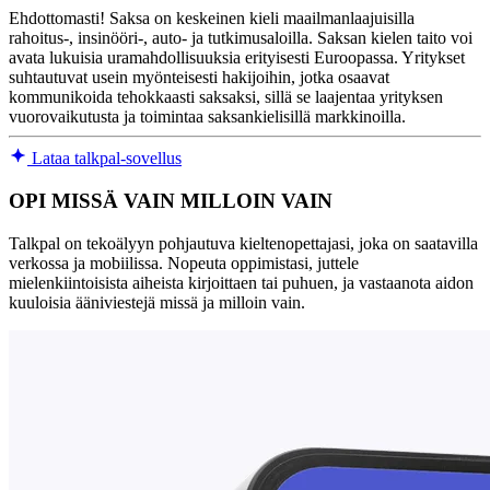
Ehdottomasti! Saksa on keskeinen kieli maailmanlaajuisilla
rahoitus-, insinööri-, auto- ja tutkimusaloilla. Saksan kielen taito voi
avata lukuisia uramahdollisuuksia erityisesti Euroopassa. Yritykset
suhtautuvat usein myönteisesti hakijoihin, jotka osaavat
kommunikoida tehokkaasti saksaksi, sillä se laajentaa yrityksen
vuorovaikutusta ja toimintaa saksankielisillä markkinoilla.
Lataa talkpal-sovellus
OPI MISSÄ VAIN MILLOIN VAIN
Talkpal on tekoälyyn pohjautuva kieltenopettajasi, joka on saatavilla
verkossa ja mobiilissa. Nopeuta oppimistasi, juttele
mielenkiintoisista aiheista kirjoittaen tai puhuen, ja vastaanota aidon
kuuloisia ääniviestejä missä ja milloin vain.