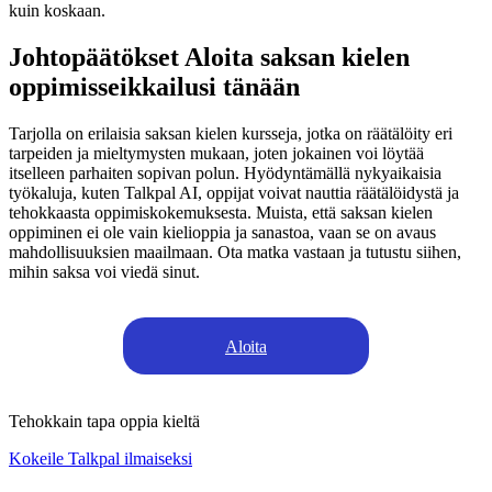
kuin koskaan.
Johtopäätökset Aloita saksan kielen
oppimisseikkailusi tänään
Tarjolla on erilaisia saksan kielen kursseja, jotka on räätälöity eri
tarpeiden ja mieltymysten mukaan, joten jokainen voi löytää
itselleen parhaiten sopivan polun. Hyödyntämällä nykyaikaisia
työkaluja, kuten Talkpal AI, oppijat voivat nauttia räätälöidystä ja
tehokkaasta oppimiskokemuksesta. Muista, että saksan kielen
oppiminen ei ole vain kielioppia ja sanastoa, vaan se on avaus
mahdollisuuksien maailmaan. Ota matka vastaan ja tutustu siihen,
mihin saksa voi viedä sinut.
Aloita
Tehokkain tapa oppia kieltä
Kokeile Talkpal ilmaiseksi