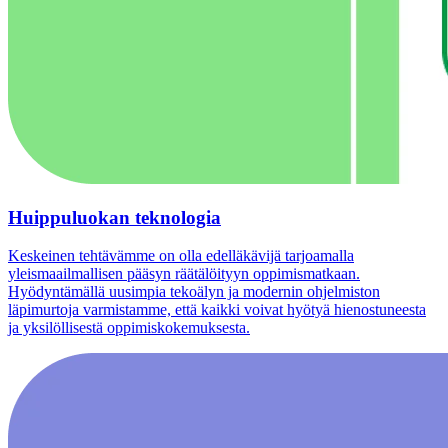
Huippuluokan teknologia
Keskeinen tehtävämme on olla edelläkävijä tarjoamalla
yleismaailmallisen pääsyn räätälöityyn oppimismatkaan.
Hyödyntämällä uusimpia tekoälyn ja modernin ohjelmiston
läpimurtoja varmistamme, että kaikki voivat hyötyä hienostuneesta
ja yksilöllisestä oppimiskokemuksesta.