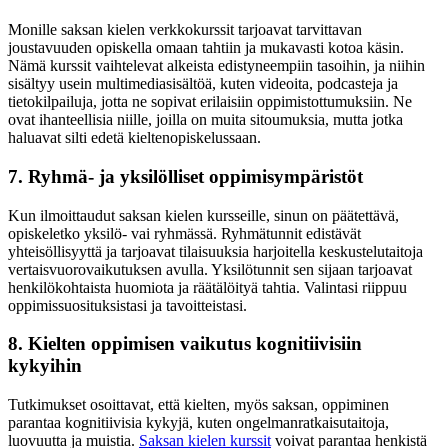
Monille saksan kielen verkkokurssit tarjoavat tarvittavan
joustavuuden opiskella omaan tahtiin ja mukavasti kotoa käsin.
Nämä kurssit vaihtelevat alkeista edistyneempiin tasoihin, ja niihin
sisältyy usein multimediasisältöä, kuten videoita, podcasteja ja
tietokilpailuja, jotta ne sopivat erilaisiin oppimistottumuksiin. Ne
ovat ihanteellisia niille, joilla on muita sitoumuksia, mutta jotka
haluavat silti edetä kieltenopiskelussaan.
7. Ryhmä- ja yksilölliset oppimisympäristöt
Kun ilmoittaudut saksan kielen kursseille, sinun on päätettävä,
opiskeletko yksilö- vai ryhmässä. Ryhmätunnit edistävät
yhteisöllisyyttä ja tarjoavat tilaisuuksia harjoitella keskustelutaitoja
vertaisvuorovaikutuksen avulla. Yksilötunnit sen sijaan tarjoavat
henkilökohtaista huomiota ja räätälöityä tahtia. Valintasi riippuu
oppimissuosituksistasi ja tavoitteistasi.
8. Kielten oppimisen vaikutus kognitiivisiin
kykyihin
Tutkimukset osoittavat, että kielten, myös saksan, oppiminen
parantaa kognitiivisia kykyjä, kuten ongelmanratkaisutaitoja,
luovuutta ja muistia.
Saksan kielen kurssit
voivat parantaa henkistä