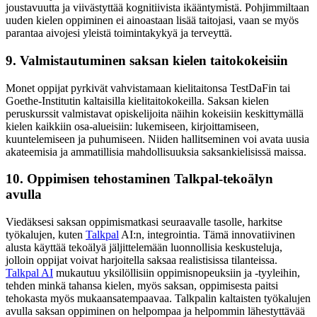
joustavuutta ja viivästyttää kognitiivista ikääntymistä. Pohjimmiltaan
uuden kielen oppiminen ei ainoastaan lisää taitojasi, vaan se myös
parantaa aivojesi yleistä toimintakykyä ja terveyttä.
9. Valmistautuminen saksan kielen taitokokeisiin
Monet oppijat pyrkivät vahvistamaan kielitaitonsa TestDaFin tai
Goethe-Institutin kaltaisilla kielitaitokokeilla. Saksan kielen
peruskurssit valmistavat opiskelijoita näihin kokeisiin keskittymällä
kielen kaikkiin osa-alueisiin: lukemiseen, kirjoittamiseen,
kuuntelemiseen ja puhumiseen. Niiden hallitseminen voi avata uusia
akateemisia ja ammatillisia mahdollisuuksia saksankielisissä maissa.
10. Oppimisen tehostaminen Talkpal-tekoälyn
avulla
Viedäksesi saksan oppimismatkasi seuraavalle tasolle, harkitse
työkalujen, kuten
Talkpal
AI:n, integrointia. Tämä innovatiivinen
alusta käyttää tekoälyä jäljittelemään luonnollisia keskusteluja,
jolloin oppijat voivat harjoitella saksaa realistisissa tilanteissa.
Talkpal AI
mukautuu yksilöllisiin oppimisnopeuksiin ja -tyyleihin,
tehden minkä tahansa kielen, myös saksan, oppimisesta paitsi
tehokasta myös mukaansatempaavaa. Talkpalin kaltaisten työkalujen
avulla saksan oppiminen on helpompaa ja helpommin lähestyttävää