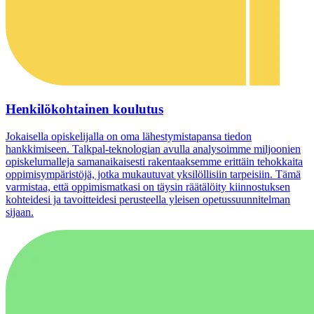
Henkilökohtainen koulutus
Jokaisella opiskelijalla on oma lähestymistapansa tiedon
hankkimiseen. Talkpal-teknologian avulla analysoimme miljoonien
opiskelumalleja samanaikaisesti rakentaaksemme erittäin tehokkaita
oppimisympäristöjä, jotka mukautuvat yksilöllisiin tarpeisiin. Tämä
varmistaa, että oppimismatkasi on täysin räätälöity kiinnostuksen
kohteidesi ja tavoitteidesi perusteella yleisen opetussuunnitelman
sijaan.