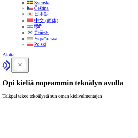
Svenska
Čeština
日本語
中文 (简体)
हिंदी
한국어
Українська
Polski
Aloita
Opi kieliä nopeammin tekoälyn avulla
Talkpal tekee tekoälystä sun oman kielivalmentajan