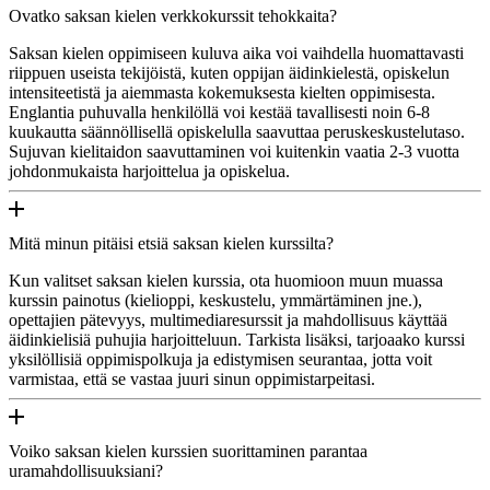
Ovatko saksan kielen verkkokurssit tehokkaita?
Saksan kielen oppimiseen kuluva aika voi vaihdella huomattavasti
riippuen useista tekijöistä, kuten oppijan äidinkielestä, opiskelun
intensiteetistä ja aiemmasta kokemuksesta kielten oppimisesta.
Englantia puhuvalla henkilöllä voi kestää tavallisesti noin 6-8
kuukautta säännöllisellä opiskelulla saavuttaa peruskeskustelutaso.
Sujuvan kielitaidon saavuttaminen voi kuitenkin vaatia 2-3 vuotta
johdonmukaista harjoittelua ja opiskelua.
Mitä minun pitäisi etsiä saksan kielen kurssilta?
Kun valitset saksan kielen kurssia, ota huomioon muun muassa
kurssin painotus (kielioppi, keskustelu, ymmärtäminen jne.),
opettajien pätevyys, multimediaresurssit ja mahdollisuus käyttää
äidinkielisiä puhujia harjoitteluun. Tarkista lisäksi, tarjoaako kurssi
yksilöllisiä oppimispolkuja ja edistymisen seurantaa, jotta voit
varmistaa, että se vastaa juuri sinun oppimistarpeitasi.
Voiko saksan kielen kurssien suorittaminen parantaa
uramahdollisuuksiani?