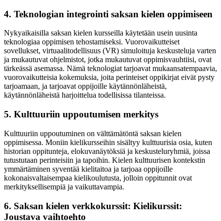
4. Teknologian integrointi saksan kielen oppimiseen
Nykyaikaisilla saksan kielen kursseilla käytetään usein uusinta
teknologiaa oppimisen tehostamiseksi. Vuorovaikutteiset
sovellukset, virtuaalitodellisuus (VR) simuloituja keskusteluja varten
ja mukautuvat ohjelmistot, jotka mukautuvat oppimisvauhtiisi, ovat
tärkeässä asemassa. Nämä teknologiat tarjoavat mukaansatempaavia,
vuorovaikutteisia kokemuksia, joita perinteiset oppikirjat eivät pysty
tarjoamaan, ja tarjoavat oppijoille käytännönläheistä,
käytännönläheistä harjoittelua todellisissa tilanteissa.
5. Kulttuuriin uppoutumisen merkitys
Kulttuuriin uppoutuminen on välttämätöntä saksan kielen
oppimisessa. Moniin kielikursseihin sisältyy kulttuurisia osia, kuten
historian oppitunteja, elokuvanäytöksiä ja keskusteluryhmiä, joissa
tutustutaan perinteisiin ja tapoihin. Kielen kulttuurisen kontekstin
ymmärtäminen syventää kielitaitoa ja tarjoaa oppijoille
kokonaisvaltaisempaa kielikoulutusta, jolloin oppitunnit ovat
merkityksellisempiä ja vaikuttavampia.
6. Saksan kielen verkkokurssit: Kielikurssit:
Joustava vaihtoehto