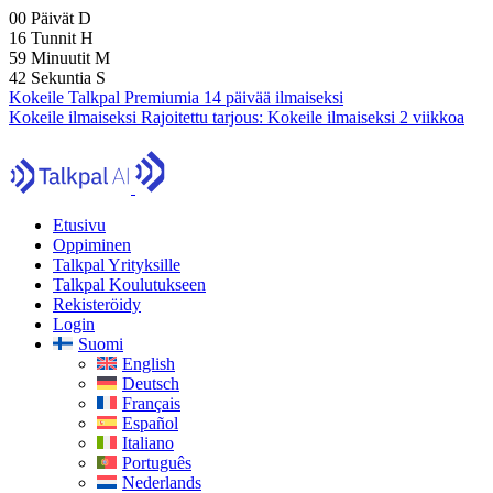
00
Päivät
D
16
Tunnit
H
59
Minuutit
M
41
Sekuntia
S
Kokeile Talkpal Premiumia 14 päivää ilmaiseksi
Kokeile ilmaiseksi
Rajoitettu tarjous:
Kokeile ilmaiseksi 2 viikkoa
Etusivu
Oppiminen
Talkpal Yrityksille
Talkpal Koulutukseen
Rekisteröidy
Login
Suomi
English
Deutsch
Français
Español
Italiano
Português
Nederlands