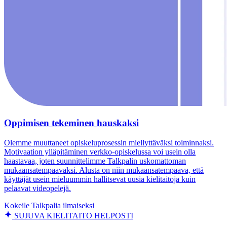
Oppimisen tekeminen hauskaksi
Olemme muuttaneet opiskeluprosessin miellyttäväksi toiminnaksi.
Motivaation ylläpitäminen verkko-opiskelussa voi usein olla
haastavaa, joten suunnittelimme Talkpalin uskomattoman
mukaansatempaavaksi. Alusta on niin mukaansatempaava, että
käyttäjät usein mieluummin hallitsevat uusia kielitaitoja kuin
pelaavat videopelejä.
Kokeile Talkpalia ilmaiseksi
SUJUVA KIELITAITO HELPOSTI