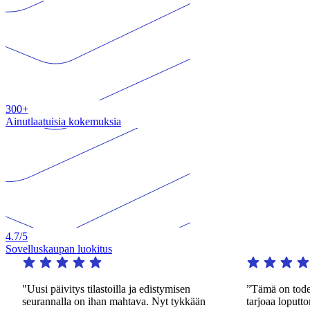
300+
Ainutlaatuisia kokemuksia
4.7
/5
Sovelluskaupan luokitus
"Uusi päivitys tilastoilla ja edistymisen
”Tämä on todella 
seurannalla on ihan mahtava. Nyt tykkään
tarjoaa loputtomas