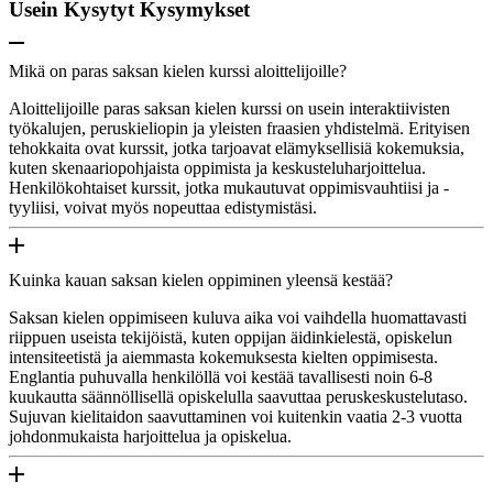
Usein Kysytyt Kysymykset
Mikä on paras saksan kielen kurssi aloittelijoille?
Aloittelijoille paras saksan kielen kurssi on usein interaktiivisten
työkalujen, peruskieliopin ja yleisten fraasien yhdistelmä. Erityisen
tehokkaita ovat kurssit, jotka tarjoavat elämyksellisiä kokemuksia,
kuten skenaariopohjaista oppimista ja keskusteluharjoittelua.
Henkilökohtaiset kurssit, jotka mukautuvat oppimisvauhtiisi ja -
tyyliisi, voivat myös nopeuttaa edistymistäsi.
Kuinka kauan saksan kielen oppiminen yleensä kestää?
Saksan kielen oppimiseen kuluva aika voi vaihdella huomattavasti
riippuen useista tekijöistä, kuten oppijan äidinkielestä, opiskelun
intensiteetistä ja aiemmasta kokemuksesta kielten oppimisesta.
Englantia puhuvalla henkilöllä voi kestää tavallisesti noin 6-8
kuukautta säännöllisellä opiskelulla saavuttaa peruskeskustelutaso.
Sujuvan kielitaidon saavuttaminen voi kuitenkin vaatia 2-3 vuotta
johdonmukaista harjoittelua ja opiskelua.