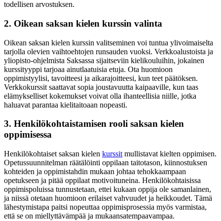
todellisen arvostuksen.
2. Oikean saksan kielen kurssin valinta
Oikean saksan kielen kurssin valitseminen voi tuntua ylivoimaiselta
tarjolla olevien vaihtoehtojen runsauden vuoksi. Verkkoalustoista ja
yliopisto-ohjelmista Saksassa sijaitseviin kielikouluihin, jokainen
kurssityyppi tarjoaa ainutlaatuisia etuja. Ota huomioon
oppimistyylisi, tavoitteesi ja aikarajoitteesi, kun teet päätöksen.
Verkkokurssit saattavat sopia joustavuutta kaipaaville, kun taas
elämykselliset kokemukset voivat olla ihanteellisia niille, jotka
haluavat parantaa kielitaitoaan nopeasti.
3. Henkilökohtaistamisen rooli saksan kielen
oppimisessa
Henkilökohtaiset saksan kielen
kurssit
mullistavat kielten oppimisen.
Opetussuunnitelman räätälöinti oppilaan taitotason, kiinnostuksen
kohteiden ja oppimistahdin mukaan johtaa tehokkaampaan
opetukseen ja pitää oppilaat motivoituneina. Henkilökohtaisissa
oppimispoluissa tunnustetaan, ettei kukaan oppija ole samanlainen,
ja niissä otetaan huomioon erilaiset vahvuudet ja heikkoudet. Tämä
lähestymistapa paitsi nopeuttaa oppimisprosessia myös varmistaa,
että se on miellyttävämpää ja mukaansatempaavampaa.