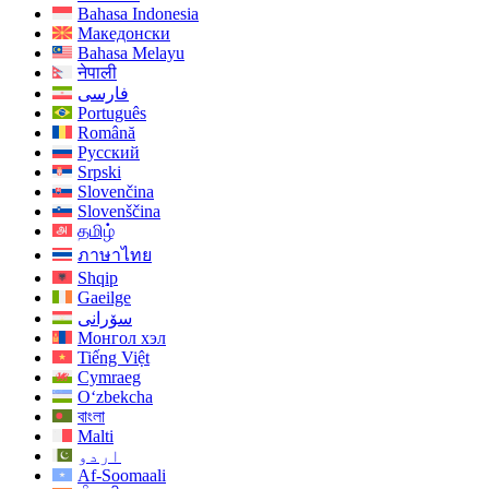
Bahasa Indonesia
Македонски
Bahasa Melayu
नेपाली
فارسی
Português
Română
Русский
Srpski
Slovenčina
Slovenščina
தமிழ்
ภาษาไทย
Shqip
Gaeilge
سۆرانی
Монгол хэл
Tiếng Việt
Cymraeg
O‘zbekcha
বাংলা
Malti
اردو
Af-Soomaali