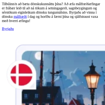
Tilbúinn/n að bæta dönskukunnáttu þína? Að æfa málfræðiæfingar
er frábær leið til að ná tökum á setningagerð, sagnbeygingum og
sérstökum eiginleikum dönsku tungumálsins. Byrjaðu að vinna í
dönsku
málfræði
í dag og horfðu á færni þína og sjálfstraust vaxa
með hverri æfingu!
Byrjaðu