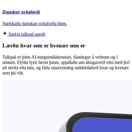
Danskur orðaforði
Stækkaðu danskan orðaforða þinn.
Sækja talkpal appið
Lærðu hvar sem er hvenær sem er
Talkpal er þinn AI-tungumálakennari, fáanlegur á vefnum og í
símum. Flýttu fyrir færni þinni, spjallaðu um áhugaverð efni með því
að skrifa eða tala, og fáðu raunveruleg raddskilaboð hvar og hvenær
sem þú vilt.