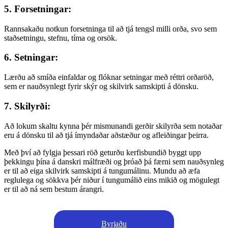
5. Forsetningar:
Rannsakaðu notkun forsetninga til að tjá tengsl milli orða, svo sem
staðsetningu, stefnu, tíma og orsök.
6. Setningar:
Lærðu að smíða einfaldar og flóknar setningar með réttri orðaröð,
sem er nauðsynlegt fyrir skýr og skilvirk samskipti á dönsku.
7. Skilyrði:
Að lokum skaltu kynna þér mismunandi gerðir skilyrða sem notaðar
eru á dönsku til að tjá ímyndaðar aðstæður og afleiðingar þeirra.
Með því að fylgja þessari röð geturðu kerfisbundið byggt upp
þekkingu þína á danskri málfræði og þróað þá færni sem nauðsynleg
er til að eiga skilvirk samskipti á tungumálinu. Mundu að æfa
reglulega og sökkva þér niður í tungumálið eins mikið og mögulegt
er til að ná sem bestum árangri.
Byrjaðu