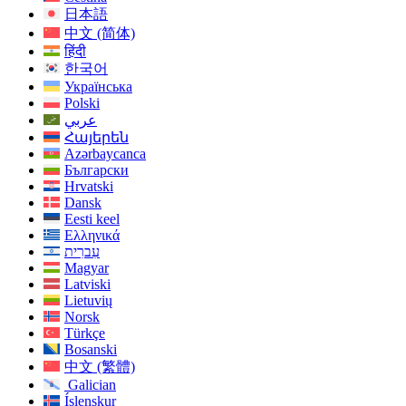
日本語
中文 (简体)
हिंदी
한국어
Українська
Polski
عربي
Հայերեն
Azərbaycanca
Български
Hrvatski
Dansk
Eesti keel
Ελληνικά
עִברִית
Magyar
Latviski
Lietuvių
Norsk
Türkçe
Bosanski
中文 (繁體)
Galician
Íslenskur