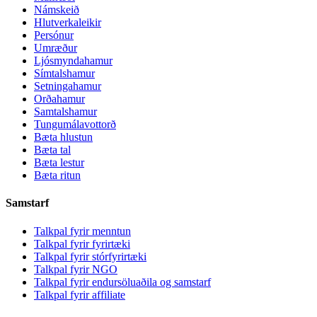
Námskeið
Hlutverkaleikir
Persónur
Umræður
Ljósmyndahamur
Símtalshamur
Setningahamur
Orðahamur
Samtalshamur
Tungumálavottorð
Bæta hlustun
Bæta tal
Bæta lestur
Bæta ritun
Samstarf
Talkpal fyrir menntun
Talkpal fyrir fyrirtæki
Talkpal fyrir stórfyrirtæki
Talkpal fyrir NGO
Talkpal fyrir endursöluaðila og samstarf
Talkpal fyrir affiliate