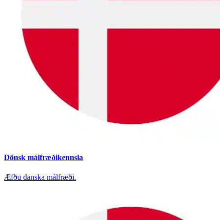
Dönsk málfræðikennsla
Æfðu danska málfræði.