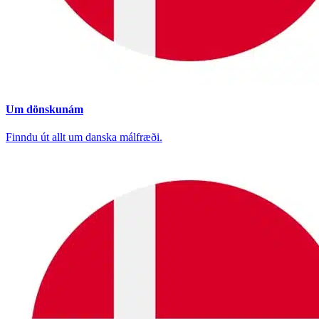
Um dönskunám
Finndu út allt um danska málfræði.