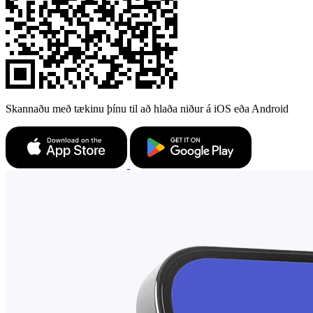
Skannaðu með tækinu þínu til að hlaða niður á iOS eða Android