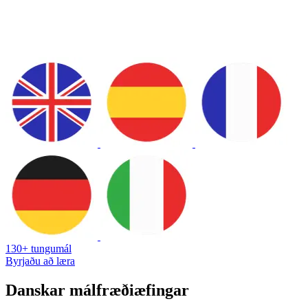
130+ tungumál
Byrjaðu að læra
Danskar málfræðiæfingar