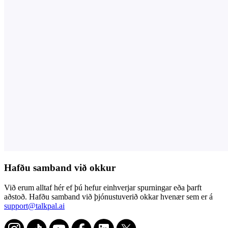
Hafðu samband við okkur
Við erum alltaf hér ef þú hefur einhverjar spurningar eða þarft
aðstoð. Hafðu samband við þjónustuverið okkar hvenær sem er á
support@talkpal.ai