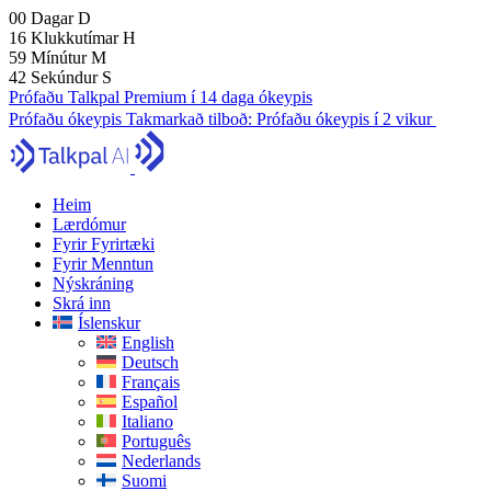
00
Dagar
D
16
Klukkutímar
H
59
Mínútur
M
41
Sekúndur
S
Prófaðu Talkpal Premium í 14 daga ókeypis
Prófaðu ókeypis
Takmarkað tilboð:
Prófaðu ókeypis í 2 vikur
Heim
Lærdómur
Fyrir Fyrirtæki
Fyrir Menntun
Nýskráning
Skrá inn
Íslenskur
English
Deutsch
Français
Español
Italiano
Português
Nederlands
Suomi