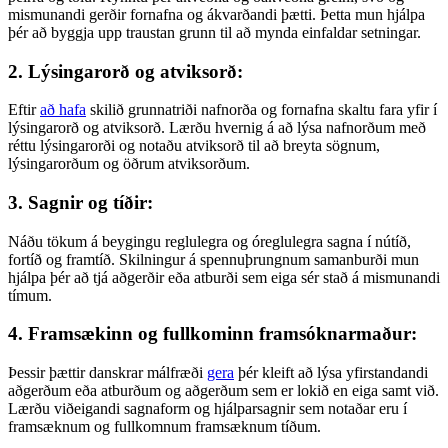
mismunandi gerðir fornafna og ákvarðandi þætti. Þetta mun hjálpa
þér að byggja upp traustan grunn til að mynda einfaldar setningar.
2. Lýsingarorð og atviksorð:
Eftir
að hafa
skilið grunnatriði nafnorða og fornafna skaltu fara yfir í
lýsingarorð og atviksorð. Lærðu hvernig á að lýsa nafnorðum með
réttu lýsingarorði og notaðu atviksorð til að breyta sögnum,
lýsingarorðum og öðrum atviksorðum.
3. Sagnir og tíðir:
Náðu tökum á beygingu reglulegra og óreglulegra sagna í nútíð,
fortíð og framtíð. Skilningur á spennuþrungnum samanburði mun
hjálpa þér að tjá aðgerðir eða atburði sem eiga sér stað á mismunandi
tímum.
4. Framsækinn og fullkominn framsóknarmaður:
Þessir þættir danskrar málfræði
gera
þér kleift að lýsa yfirstandandi
aðgerðum eða atburðum og aðgerðum sem er lokið en eiga samt við.
Lærðu viðeigandi sagnaform og hjálparsagnir sem notaðar eru í
framsæknum og fullkomnum framsæknum tíðum.