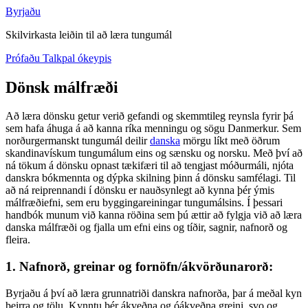
Byrjaðu
Skilvirkasta leiðin til að læra tungumál
Prófaðu Talkpal ókeypis
Dönsk málfræði
Að læra dönsku getur verið gefandi og skemmtileg reynsla fyrir þá
sem hafa áhuga á að kanna ríka menningu og sögu Danmerkur. Sem
norðurgermanskt tungumál deilir
danska
mörgu líkt með öðrum
skandinavískum tungumálum eins og sænsku og norsku. Með því að
ná tökum á dönsku opnast tækifæri til að tengjast móðurmáli, njóta
danskra bókmennta og dýpka skilning þinn á dönsku samfélagi. Til
að ná reiprennandi í dönsku er nauðsynlegt að kynna þér ýmis
málfræðiefni, sem eru byggingareiningar tungumálsins. Í þessari
handbók munum við kanna röðina sem þú ættir að fylgja við að læra
danska málfræði og fjalla um efni eins og tíðir, sagnir, nafnorð og
fleira.
1. Nafnorð, greinar og fornöfn/ákvörðunarorð:
Byrjaðu á því að læra grunnatriði danskra nafnorða, þar á meðal kyn
þeirra og tölu. Kynntu þér ákveðna og óákveðna greini, svo og