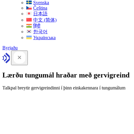
Svenska
Čeština
日本語
中文 (简体)
हिंदी
한국어
Українська
Byrjaðu
Lærðu tungumál hraðar með gervigreind
Talkpal breytir gervigreindinni í þinn einkakennara í tungumálum