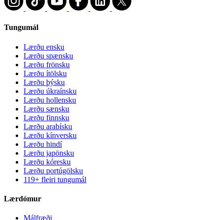
Tungumál
Lærðu ensku
Lærðu spænsku
Lærðu frönsku
Lærðu ítölsku
Lærðu þýsku
Lærðu úkraínsku
Lærðu hollensku
Lærðu sænsku
Lærðu finnsku
Lærðu arabísku
Lærðu kínversku
Lærðu hindí
Lærðu japönsku
Lærðu kóresku
Lærðu portúgölsku
119+ fleiri tungumál
Lærdómur
Málfræði