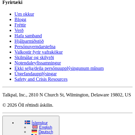
Fyrirtæki
Um okkur
Blogg
Fréttir
Verð
Hafa samband
Hjálparmiðstöð
Persónuverndarstefna
Valkostir fyrir vafrakökur
Skilmálar og skilyrði
Notendaleyfissamningur
Ekki selja/deila persónuupplýsingunum mínum
Útgefandaupplýsingar
Safety and Crisis Resources
Talkpal, Inc., 2810 N Church St, Wilmington, Delaware 19802, US
© 2026 Öll réttindi áskilin.
Íslenskur
English
Deutsch