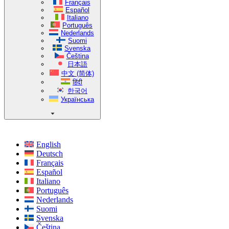
Français
Español
Italiano
Português
Nederlands
Suomi
Svenska
Čeština
日本語
中文 (简体)
हिंदी
한국어
Українська
English
Deutsch
Français
Español
Italiano
Português
Nederlands
Suomi
Svenska
Čeština