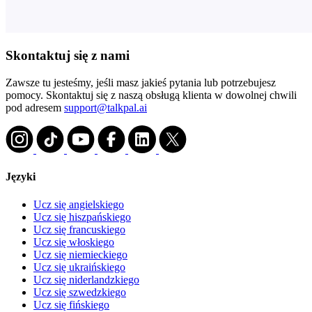
Skontaktuj się z nami
Zawsze tu jesteśmy, jeśli masz jakieś pytania lub potrzebujesz
pomocy. Skontaktuj się z naszą obsługą klienta w dowolnej chwili
pod adresem
support@talkpal.ai
Języki
Ucz się angielskiego
Ucz się hiszpańskiego
Ucz się francuskiego
Ucz się włoskiego
Ucz się niemieckiego
Ucz się ukraińskiego
Ucz się niderlandzkiego
Ucz się szwedzkiego
Ucz się fińskiego