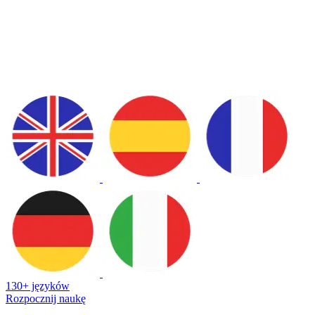
130+ języków
Rozpocznij naukę