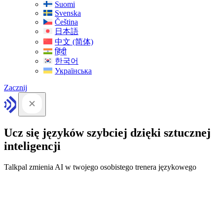
Suomi
Svenska
Čeština
日本語
中文 (简体)
हिंदी
한국어
Українська
Zacznij
Ucz się języków szybciej dzięki sztucznej
inteligencji
Talkpal zmienia AI w twojego osobistego trenera językowego