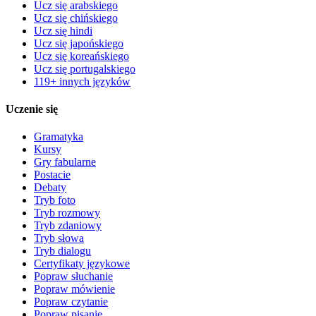
Ucz się arabskiego
Ucz się chińskiego
Ucz się hindi
Ucz się japońskiego
Ucz się koreańskiego
Ucz się portugalskiego
119+ innych języków
Uczenie się
Gramatyka
Kursy
Gry fabularne
Postacie
Debaty
Tryb foto
Tryb rozmowy
Tryb zdaniowy
Tryb słowa
Tryb dialogu
Certyfikaty językowe
Popraw słuchanie
Popraw mówienie
Popraw czytanie
Popraw pisanie