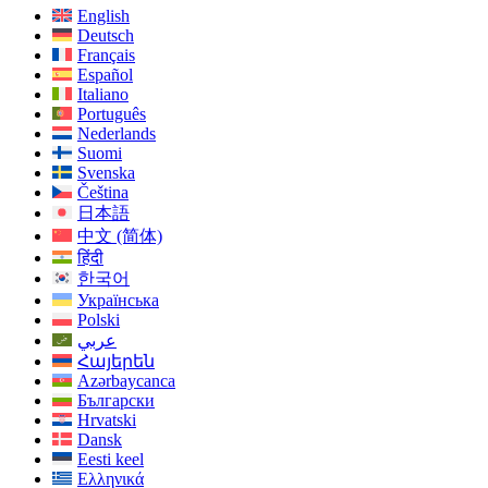
English
Deutsch
Français
Español
Italiano
Português
Nederlands
Suomi
Svenska
Čeština
日本語
中文 (简体)
हिंदी
한국어
Українська
Polski
عربي
Հայերեն
Azərbaycanca
Български
Hrvatski
Dansk
Eesti keel
Ελληνικά