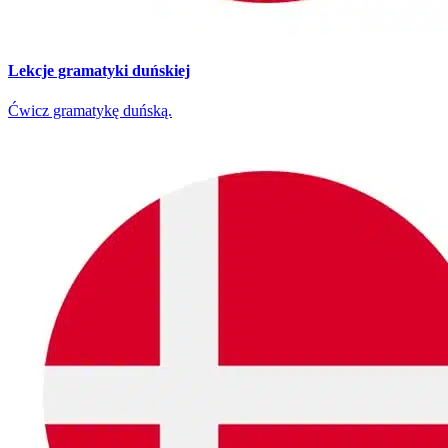
Lekcje gramatyki duńskiej
Ćwicz gramatykę duńską.