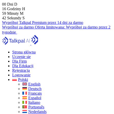
00
Dni
D
16
Godziny
H
59
Minuty
M
41
Sekundy
S
Wypróbuj Talkpal Premium przez 14 dni za darmo
Wypróbuj za darmo
Oferta limitowana:
Wypróbuj za darmo przez 2
tygodnie
Strona główna
Uczenie się
Dla Firm
Dla Edukacji
Rejestracja
Logowanie
Polski
English
Deutsch
Français
Español
Italiano
Português
Nederlands