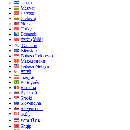
עִברִית
Magyar
Latviski
Lietuvių
Norsk
Türkçe
Bosanski
中文 (繁體)
Galician
Íslenskur
Bahasa Indonesia
Македонски
Bahasa Melayu
नेपाली
فارسی
Português
Română
Русский
Srpski
Slovenčina
Slovenščina
தமிழ்
ภาษาไทย
Shqip