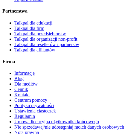
Partnerstwa
Talkpal dla edukacji
Talkpal dla firm
Talkpal dla przedsiębiorstw
Talkpal dla organizacji non-profit
Talkpal dla resellerów i partnerstw
Talkpal dla afiliantów
Firma
Informacje
Blog
Dla mediów
Cennik
Kontakt
Centrum pomocy
Polityka prywatności
Ustawienia ciasteczek
Regulamin
Umowa licencyjna użytkownika końcowego
Nie sprzedawaj/nie udostępniaj moich danych osobowych
Nota prawna