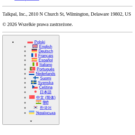
Talkpal, Inc., 2810 N Church St, Wilmington, Delaware 19802, US
© 2026 Wszelkie prawa zastrzeżone.
Polski
English
Deutsch
Français
Español
Italiano
Português
Nederlands
Suomi
Svenska
Čeština
日本語
中文 (简体)
हिंदी
한국어
Українська