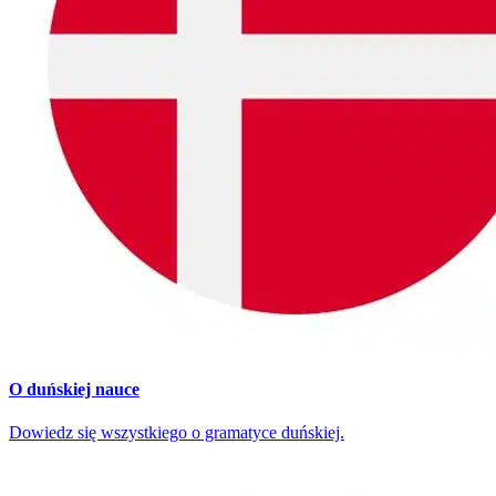
O duńskiej nauce
Dowiedz się wszystkiego o gramatyce duńskiej.