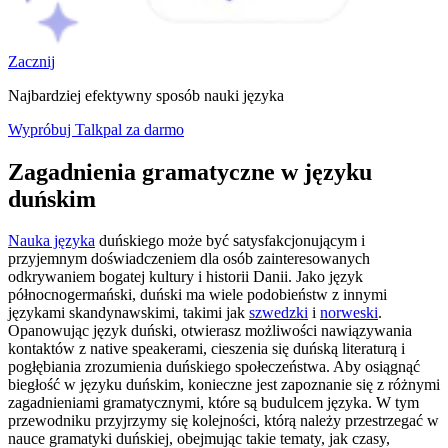
Zacznij
Najbardziej efektywny sposób nauki języka
Wypróbuj Talkpal za darmo
Zagadnienia gramatyczne w języku
duńskim
Nauka języka
duńskiego może być satysfakcjonującym i
przyjemnym doświadczeniem dla osób zainteresowanych
odkrywaniem bogatej kultury i historii Danii. Jako język
północnogermański, duński ma wiele podobieństw z innymi
językami skandynawskimi, takimi jak
szwedzki
i
norweski
.
Opanowując język duński, otwierasz możliwości nawiązywania
kontaktów z native speakerami, cieszenia się duńską literaturą i
pogłębiania zrozumienia duńskiego społeczeństwa. Aby osiągnąć
biegłość w języku duńskim, konieczne jest zapoznanie się z różnymi
zagadnieniami gramatycznymi, które są budulcem języka. W tym
przewodniku przyjrzymy się kolejności, którą należy przestrzegać w
nauce gramatyki duńskiej, obejmując takie tematy, jak czasy,