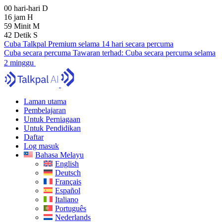
00
hari-hari
D
16
jam
H
59
Minit
M
41
Detik
S
Cuba Talkpal Premium selama 14 hari secara percuma
Cuba secara percuma
Tawaran terhad:
Cuba secara percuma selama
2 minggu
Laman utama
Pembelajaran
Untuk Perniagaan
Untuk Pendidikan
Daftar
Log masuk
Bahasa Melayu
English
Deutsch
Français
Español
Italiano
Português
Nederlands