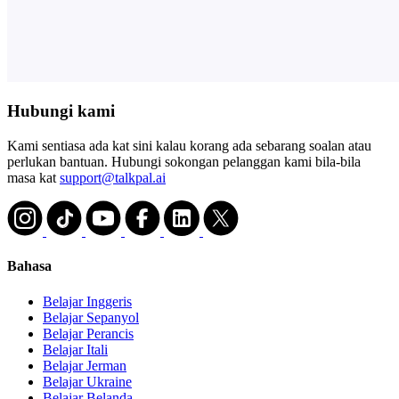
Hubungi kami
Kami sentiasa ada kat sini kalau korang ada sebarang soalan atau
perlukan bantuan. Hubungi sokongan pelanggan kami bila-bila
masa kat
support@talkpal.ai
Bahasa
Belajar Inggeris
Belajar Sepanyol
Belajar Perancis
Belajar Itali
Belajar Jerman
Belajar Ukraine
Belajar Belanda