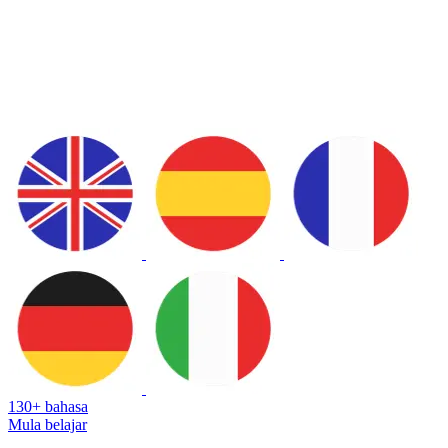
130+ bahasa
Mula belajar