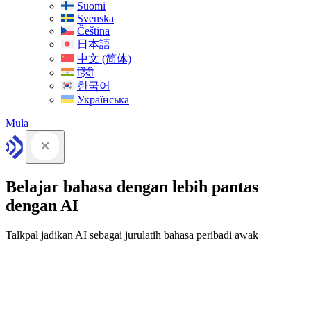
Suomi
Svenska
Čeština
日本語
中文 (简体)
हिंदी
한국어
Українська
Mula
Belajar bahasa dengan lebih pantas
dengan AI
Talkpal jadikan AI sebagai jurulatih bahasa peribadi awak