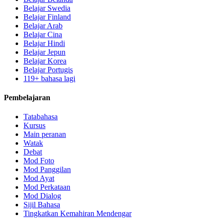
Belajar Swedia
Belajar Finland
Belajar Arab
Belajar Cina
Belajar Hindi
Belajar Jepun
Belajar Korea
Belajar Portugis
119+ bahasa lagi
Pembelajaran
Tatabahasa
Kursus
Main peranan
Watak
Debat
Mod Foto
Mod Panggilan
Mod Ayat
Mod Perkataan
Mod Dialog
Sijil Bahasa
Tingkatkan Kemahiran Mendengar