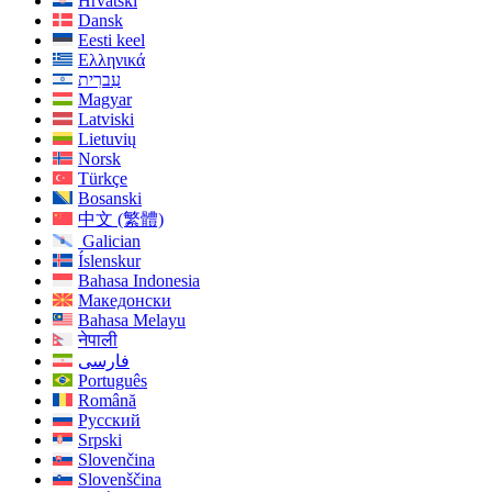
Hrvatski
Dansk
Eesti keel
Ελληνικά
עִברִית
Magyar
Latviski
Lietuvių
Norsk
Türkçe
Bosanski
中文 (繁體)
Galician
Íslenskur
Bahasa Indonesia
Македонски
Bahasa Melayu
नेपाली
فارسی
Português
Română
Русский
Srpski
Slovenčina
Slovenščina