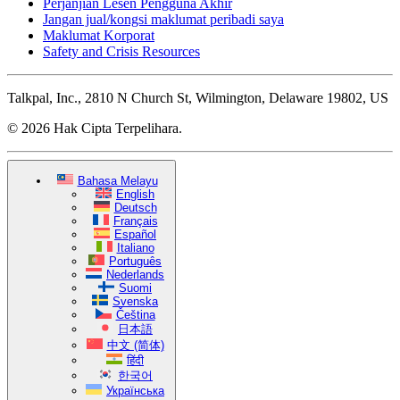
Perjanjian Lesen Pengguna Akhir
Jangan jual/kongsi maklumat peribadi saya
Maklumat Korporat
Safety and Crisis Resources
Talkpal, Inc., 2810 N Church St, Wilmington, Delaware 19802, US
© 2026 Hak Cipta Terpelihara.
Bahasa Melayu
English
Deutsch
Français
Español
Italiano
Português
Nederlands
Suomi
Svenska
Čeština
日本語
中文 (简体)
हिंदी
한국어
Українська