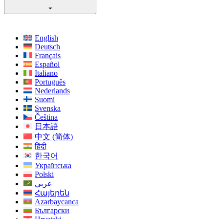
English
Deutsch
Français
Español
Italiano
Português
Nederlands
Suomi
Svenska
Čeština
日本語
中文 (简体)
हिंदी
한국어
Українська
Polski
عربي
Հայերեն
Azərbaycanca
Български