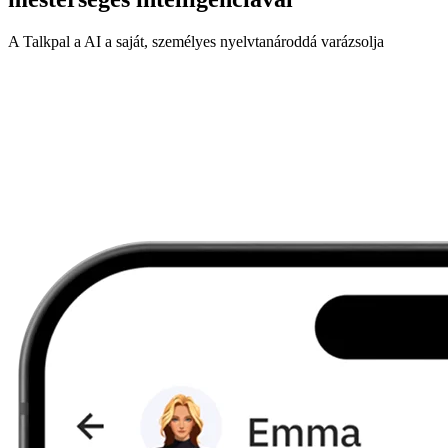
A Talkpal a AI a saját, személyes nyelvtanároddá varázsolja