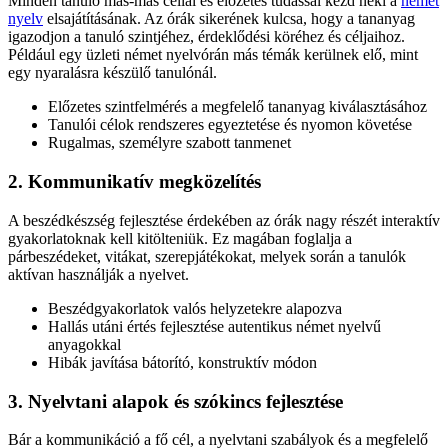
Minden tanuló más-más céllal és előzetes tudással kezd neki a
német
nyelv
elsajátításának. Az órák sikerének kulcsa, hogy a tananyag
igazodjon a tanuló szintjéhez, érdeklődési köréhez és céljaihoz.
Például egy üzleti német nyelvórán más témák kerülnek elő, mint
egy nyaralásra készülő tanulónál.
Előzetes szintfelmérés a megfelelő tananyag kiválasztásához
Tanulói célok rendszeres egyeztetése és nyomon követése
Rugalmas, személyre szabott tanmenet
2. Kommunikatív megközelítés
A beszédkészség fejlesztése érdekében az órák nagy részét interaktív
gyakorlatoknak kell kitölteniük. Ez magában foglalja a
párbeszédeket, vitákat, szerepjátékokat, melyek során a tanulók
aktívan használják a nyelvet.
Beszédgyakorlatok valós helyzetekre alapozva
Hallás utáni értés fejlesztése autentikus német nyelvű
anyagokkal
Hibák javítása bátorító, konstruktív módon
3. Nyelvtani alapok és szókincs fejlesztése
Bár a kommunikáció a fő cél, a nyelvtani szabályok és a megfelelő