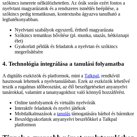
szókincs ismerete nélkülözhetetlen. Az órák során ezért fontos a
nyelvtani magyarázatok és a rendszeres ismétlés beépítése, a
szókincs pedig tematikusan, kontextusba ágyazva tanulható a
leghatékonyabban.
Nyelvtani szabályok egyszerű, érthető magyarázata
Szókincs tematikus bővítése (pl. munka, utazás, hétköznapi
élet)
Gyakorlati példák és feladatok a nyelvtan és szókincs
megerősítésére
4. Technológia integrálása a tanulási folyamatba
A digitális eszközök és platformok, mint a
Talkpal
, rendkívül
hasznosak lehetnek a nyelvtanulásban. Ezek az eszközök lehetővé
teszik a rugalmas időbeosztást, az élő beszélgetéseket anyanyelvi
tanárokkal, valamint a tananyagokhoz való könnyű hozzáférést.
Online tanfolyamok és virtuális nyelvórák
Interaktív feladatok és nyelvi játékok
Mobilalkalmazások a
tanulás
támogatására bárhol és bármikor
Beszédgyakorlatok anyanyelvi beszélőkkel a Talkpal
platformon