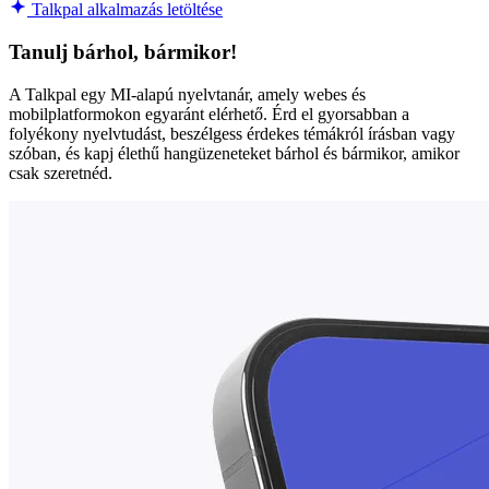
Talkpal alkalmazás letöltése
Tanulj bárhol, bármikor!
A Talkpal egy MI-alapú nyelvtanár, amely webes és
mobilplatformokon egyaránt elérhető. Érd el gyorsabban a
folyékony nyelvtudást, beszélgess érdekes témákról írásban vagy
szóban, és kapj élethű hangüzeneteket bárhol és bármikor, amikor
csak szeretnéd.