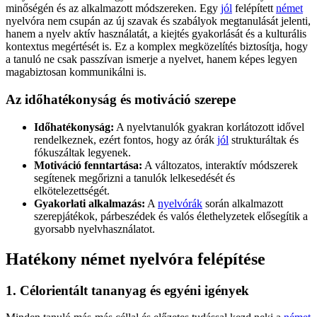
minőségén és az alkalmazott módszereken. Egy
jól
felépített
német
nyelvóra nem csupán az új szavak és szabályok megtanulását jelenti,
hanem a nyelv aktív használatát, a kiejtés gyakorlását és a kulturális
kontextus megértését is. Ez a komplex megközelítés biztosítja, hogy
a tanuló ne csak passzívan ismerje a nyelvet, hanem képes legyen
magabiztosan kommunikálni is.
Az időhatékonyság és motiváció szerepe
Időhatékonyság:
A nyelvtanulók gyakran korlátozott idővel
rendelkeznek, ezért fontos, hogy az órák
jól
strukturáltak és
fókuszáltak legyenek.
Motiváció fenntartása:
A változatos, interaktív módszerek
segítenek megőrizni a tanulók lelkesedését és
elkötelezettségét.
Gyakorlati alkalmazás:
A
nyelvórák
során alkalmazott
szerepjátékok, párbeszédek és valós élethelyzetek elősegítik a
gyorsabb nyelvhasználatot.
Hatékony német nyelvóra felépítése
1. Célorientált tananyag és egyéni igények