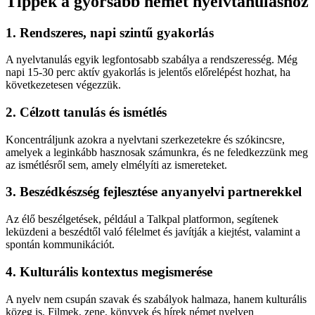
Tippek a gyorsabb német nyelvtanuláshoz
1. Rendszeres, napi szintű gyakorlás
A nyelvtanulás egyik legfontosabb szabálya a rendszeresség. Még
napi 15-30 perc aktív gyakorlás is jelentős előrelépést hozhat, ha
következetesen végezzük.
2. Célzott tanulás és ismétlés
Koncentráljunk azokra a nyelvtani szerkezetekre és szókincsre,
amelyek a leginkább hasznosak számunkra, és ne feledkezzünk meg
az ismétlésről sem, amely elmélyíti az ismereteket.
3. Beszédkészség fejlesztése anyanyelvi partnerekkel
Az élő beszélgetések, például a Talkpal platformon, segítenek
leküzdeni a beszédtől való félelmet és javítják a kiejtést, valamint a
spontán kommunikációt.
4. Kulturális kontextus megismerése
A nyelv nem csupán szavak és szabályok halmaza, hanem kulturális
közeg is. Filmek, zene, könyvek és hírek német nyelven