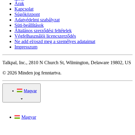
Árak
Kapcsolat
Súgóközpont
Adatvédelmi szabályzat
Süti-beállítások
Általános szerződési feltételek
Végfelhasználói licencszerződés
Ne add el/oszd meg a személyes adataimat
Impresszum
Talkpal, Inc., 2810 N Church St, Wilmington, Delaware 19802, US
© 2026 Minden jog fenntartva.
Magyar
Magyar