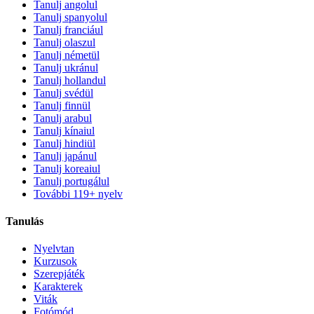
Tanulj angolul
Tanulj spanyolul
Tanulj franciául
Tanulj olaszul
Tanulj németül
Tanulj ukránul
Tanulj hollandul
Tanulj svédül
Tanulj finnül
Tanulj arabul
Tanulj kínaiul
Tanulj hindiül
Tanulj japánul
Tanulj koreaiul
Tanulj portugálul
További 119+ nyelv
Tanulás
Nyelvtan
Kurzusok
Szerepjáték
Karakterek
Viták
Fotómód