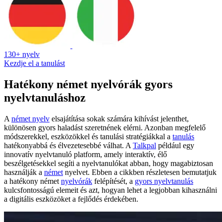
130+ nyelv
Kezdje el a tanulást
Hatékony német nyelvórák gyors
nyelvtanuláshoz
A
német nyelv
elsajátítása sokak számára kihívást jelenthet,
különösen gyors haladást szeretnének elérni. Azonban megfelelő
módszerekkel, eszközökkel és tanulási stratégiákkal a
tanulás
hatékonyabbá és élvezetesebbé válhat. A
Talkpal
például egy
innovatív nyelvtanuló platform, amely interaktív, élő
beszélgetésekkel segíti a nyelvtanulókat abban, hogy magabiztosan
használják a
német
nyelvet. Ebben a cikkben részletesen bemutatjuk
a hatékony német
nyelvórák
felépítését, a
gyors nyelvtanulás
kulcsfontosságú elemeit és azt, hogyan lehet a legjobban kihasználni
a digitális eszközöket a fejlődés érdekében.