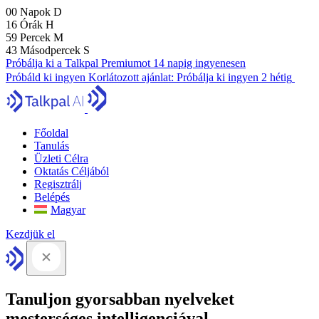
00
Napok
D
16
Órák
H
59
Percek
M
42
Másodpercek
S
Próbálja ki a Talkpal Premiumot 14 napig ingyenesen
Próbáld ki ingyen
Korlátozott ajánlat:
Próbálja ki ingyen 2 hétig
Főoldal
Tanulás
Üzleti Célra
Oktatás Céljából
Regisztrálj
Belépés
Magyar
Kezdjük el
Tanuljon gyorsabban nyelveket
mesterséges intelligenciával