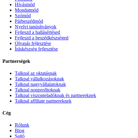
Hívásmód
Mondatmód
Szómód
Párbeszédmód
Nyelvi tanúsítványok
Fejleszd a hallásértésed
Fejleszd a beszédkészséged
Olvasás fejlesztése
Íráskészség fejlesztése
Partnerségek
Talkpal az oktatásnak
Talkpal vállalkozásoknak
Talkpal nagyvállalatoknak
Talkpal nonprofitoknak
Talkpal viszonteladóknak és partnereknek
Talkpal affiliate partnereknek
Cég
Rólunk
Blog
Sajtó