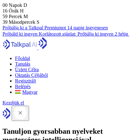
00
Napok
D
16
Órák
H
59
Percek
M
38
Másodpercek
S
Próbálja ki a Talkpal Premiumot 14 napig ingyenesen
Próbáld ki ingyen
Korlátozott ajánlat:
Próbálja ki ingyen 2 hétig
Főoldal
Tanulás
Üzleti Célra
Oktatás Céljából
Regisztrálj
Belépés
Magyar
Kezdjük el
Tanuljon gyorsabban nyelveket
mesterséges intelligenciával