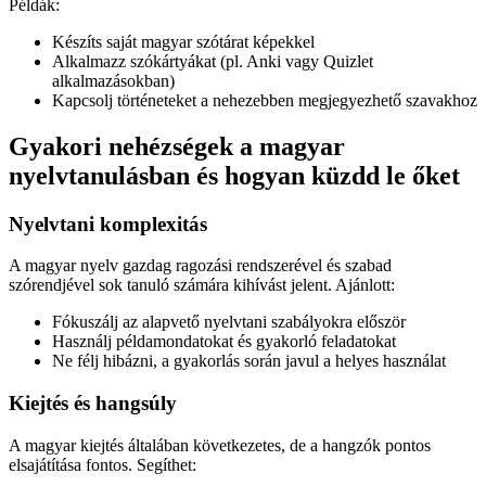
Példák:
Készíts saját magyar szótárat képekkel
Alkalmazz szókártyákat (pl. Anki vagy Quizlet
alkalmazásokban)
Kapcsolj történeteket a nehezebben megjegyezhető szavakhoz
Gyakori nehézségek a magyar
nyelvtanulásban és hogyan küzdd le őket
Nyelvtani komplexitás
A magyar nyelv gazdag ragozási rendszerével és szabad
szórendjével sok tanuló számára kihívást jelent. Ajánlott:
Fókuszálj az alapvető nyelvtani szabályokra először
Használj példamondatokat és gyakorló feladatokat
Ne félj hibázni, a gyakorlás során javul a helyes használat
Kiejtés és hangsúly
A magyar kiejtés általában következetes, de a hangzók pontos
elsajátítása fontos. Segíthet: