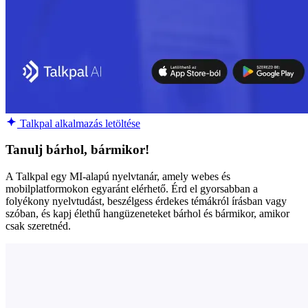
Talkpal alkalmazás letöltése
Tanulj bárhol, bármikor!
A Talkpal egy MI-alapú nyelvtanár, amely webes és
mobilplatformokon egyaránt elérhető. Érd el gyorsabban a
folyékony nyelvtudást, beszélgess érdekes témákról írásban vagy
szóban, és kapj élethű hangüzeneteket bárhol és bármikor, amikor
csak szeretnéd.