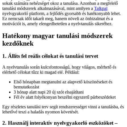
sokak számára nehézséget okoz a tanulása. Azonban a megfelelő
tanulási módszerek alkalmazásával, mint amilyen a
Talkpal
nyelvgyakorló platform, a fejlődés gyorsabb és hatékonyabb lehet.
Ez nemcsak időt takarít meg, hanem növeli az önbizalmat és a
motivációt is, amely elengedhetetlen a nyelvtanulás sikeréhez.
Hatékony magyar tanulási módszerek
kezdőknek
1. Állíts fel reális célokat és tanulási tervet
A nyelvtanulás során kulcsfontosságú, hogy világos, mérhető és
elérhető célokat tűzz ki magad elé. Például:
Első hónapban megtanulni az alapvető köszönéseket és
bemutatkozást
3 hónap alatt napi 20 új szót elsajátítani
Fél év alatt folyékonyan beszélni egyszerű párbeszédeket
Egy részletes tanulási terv segít rendszerességet vinni a tanulásba, és
lehetővé teszi a haladás nyomon követését.
2. Használj interaktív nyelvgyakorló eszközöket –