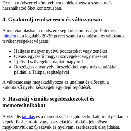
Ezzel a módszerrel könnyebben emlékezhetsz a szavakra és
használhatod őket kontextusban.
4. Gyakorolj rendszeresen és változatosan
A nyelvtanulásban a rendszeresség kulcsfontosságú. Érdemes
minden
nap legalább 20-30 percet szánni a tanulásra, és változatos
tevékenységeket végezni:
Hallgass magyar nyelvű podcastokat vagy zenéket
Olvass egyszerű magyar szövegeket vagy meséket
Írj rövid szövegeket, naplót magyarul
Beszélgess anyanyelvi beszélőkkel vagy más tanulókkal,
például a Talkpal segítségével
A változatosság megakadályozza az unalmat és elősegíti a
különböző nyelvi készségek egyidejű fejlődését.
5. Használj vizuális segédeszközöket és
memotechnikákat
A vizuális
tanulás
és a memorizálást segítő technikák, mint például a
képek, flashcardok, vagy asszociációs trükkök jelentősen
megkönnyítik az új szavak és nyelvtani szerkezetek elsajátítását.