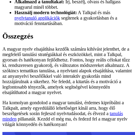
Alkalmazd a tanultakat:
Írj, beszélj, olvass és hallgass
magyarul minél többet.
Használj modern technológiát:
A Talkpal és más
nyelvtanuló applikációk
segítenek a gyakorlásban és a
motiváció fenntartásában.
Összegzés
A magyar nyelv elsajátítása kezdők számára kihívást jelenthet, de a
megfelelő tanulási stratégiákkal és eszközökkel, mint a Talkpal,
gyorsan és hatékonyan fejlődhetsz. Fontos, hogy reális célokat tűzz
ki, rendszeresen gyakorolj, és változatos módszereket alkalmazz. A
szókincs tematikus tanulása, a nyelvtani alapok elsajátítása, valamint
az anyanyelvi beszélőkkel való interaktív gyakorlás mind
hozzájárulnak a sikerhez. Ne feledd, a kitartás és a motiváció a
legfontosabb tényezők, amelyek segítségével könnyedén
elsajátíthatod a magyar nyelvet.
Ha komolyan gondolod a magyar tanulást, érdemes kipróbálni a
Talkpalt, amely egyedülálló lehetőséget kínál arra, hogy élő
beszélgetések során fejleszd nyelvtudásodat, és élvezd a
tanulás
minden
pillanatát. Kezdd el még ma, és fedezd fel a magyar nyelv
világát könnyedén és hatékonyan!