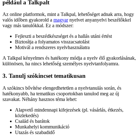
például a Talkpalt
Az online platformok, mint a Talkpal, lehetőséget adnak arra, hogy
valós időben gyakorold a
magyar
nyelvet anyanyelvi beszélőkkel
vagy más tanulókkal. Ez a módszer:
Fejleszti a beszédkészséget és a hallás utáni értést
Biztosítja a folyamatos visszacsatolást
Motivál a rendszeres nyelvhasználatra
A Talkpal kényelmes és hatékony módja a nyelv élő gyakorlásának,
különösen, ha nincs lehetőség személyes nyelvtanfolyamra.
3. Tanulj szókincset tematikusan
A szókincs bővítése elengedhetetlen a nyelvtanulás során, és
hatékonyabb, ha tematikus csoportokban tanulod meg az új
szavakat. Néhány hasznos téma lehet:
Alapvető mindennapi kifejezések (pl. vásárlás, étkezés,
közlekedés)
Család és barátok
Munkahelyi kommunikáció
Utazás és szabadidő