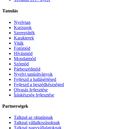
Tanulás
Nyelvtan
Kurzusok
Szerepjáték
Karakterek
Viták
Fotómód
Hívásmód
Mondatmód
Szómód
Párbeszédmód
Nyelvi tanúsítványok
Fejleszd a hallásértésed
Fejleszd a beszédkészséged
Olvasás fejlesztése
Íráskészség fejlesztése
Partnerségek
Talkpal az oktatásnak
Talkpal vállalkozásoknak
Talkpal nagyvállalatoknak