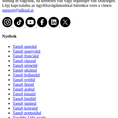
Mindig itt vagyunk, ha kérdésed van vagy segítségre van szükséged.
Lépj kapcsolatba az ügyfélszolgálatunkkal bármikor ezen a címen:
support@talkpal.ai
Nyelvek
Tanulj angolul
Tanulj spanyolul
Tanulj franciául
Tanulj olaszul
Tanulj németül
Tanulj ukránul
Tanulj hollandul
Tanulj svédül
Tanulj finnül
Tanulj arabul
Tanulj kínaiul
Tanulj hindiül
Tanulj japánul
Tanulj koreaiul
Tanulj portugálul
További 119+ nyelv