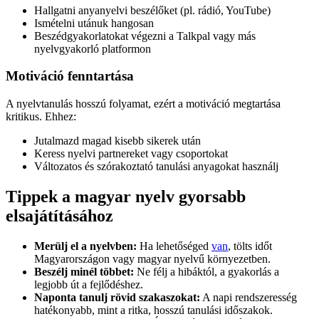
Hallgatni anyanyelvi beszélőket (pl. rádió, YouTube)
Ismételni utánuk hangosan
Beszédgyakorlatokat végezni a Talkpal vagy más
nyelvgyakorló platformon
Motiváció fenntartása
A nyelvtanulás hosszú folyamat, ezért a motiváció megtartása
kritikus. Ehhez:
Jutalmazd magad kisebb sikerek után
Keress nyelvi partnereket vagy csoportokat
Változatos és szórakoztató tanulási anyagokat használj
Tippek a magyar nyelv gyorsabb
elsajátításához
Merülj el a nyelvben:
Ha lehetőséged
van
, tölts időt
Magyarországon vagy magyar nyelvű környezetben.
Beszélj minél többet:
Ne félj a hibáktól, a gyakorlás a
legjobb út a fejlődéshez.
Naponta tanulj rövid szakaszokat:
A napi rendszeresség
hatékonyabb, mint a ritka, hosszú tanulási időszakok.