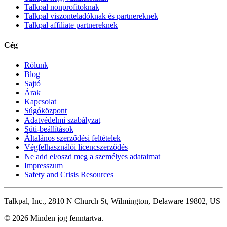
Talkpal nonprofitoknak
Talkpal viszonteladóknak és partnereknek
Talkpal affiliate partnereknek
Cég
Rólunk
Blog
Sajtó
Árak
Kapcsolat
Súgóközpont
Adatvédelmi szabályzat
Süti-beállítások
Általános szerződési feltételek
Végfelhasználói licencszerződés
Ne add el/oszd meg a személyes adataimat
Impresszum
Safety and Crisis Resources
Talkpal, Inc., 2810 N Church St, Wilmington, Delaware 19802, US
© 2026 Minden jog fenntartva.