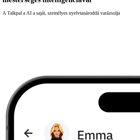
A Talkpal a AI a saját, személyes nyelvtanároddá varázsolja