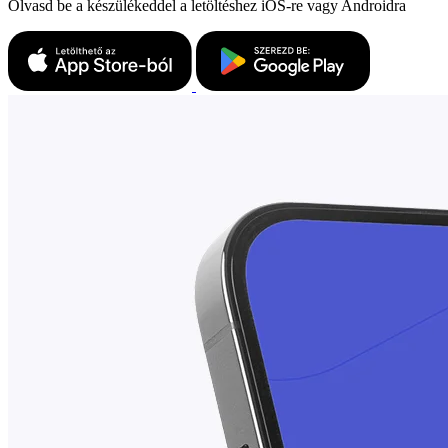
Olvasd be a készülékeddel a letöltéshez iOS-re vagy Androidra