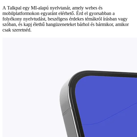
A Talkpal egy MI-alapú nyelvtanár, amely webes és
mobilplatformokon egyaránt elérhető. Érd el gyorsabban a
folyékony nyelvtudást, beszélgess érdekes témákról írásban vagy
szóban, és kapj élethű hangüzeneteket bárhol és bármikor, amikor
csak szeretnéd.