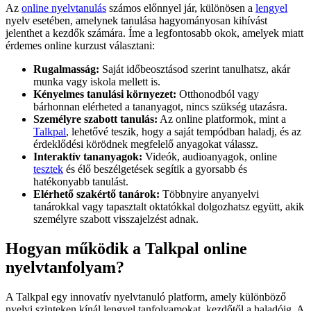
Az
online nyelvtanulás
számos előnnyel jár, különösen a
lengyel
nyelv esetében, amelynek tanulása hagyományosan kihívást
jelenthet a kezdők számára. Íme a legfontosabb okok, amelyek miatt
érdemes online kurzust választani:
Rugalmasság:
Saját időbeosztásod szerint tanulhatsz, akár
munka vagy iskola mellett is.
Kényelmes tanulási környezet:
Otthonodból vagy
bárhonnan elérheted a tananyagot, nincs szükség utazásra.
Személyre szabott tanulás:
Az online platformok, mint a
Talkpal
, lehetővé teszik, hogy a saját tempódban haladj, és az
érdeklődési körödnek megfelelő anyagokat válassz.
Interaktív tananyagok:
Videók, audioanyagok, online
tesztek
és élő beszélgetések segítik a gyorsabb és
hatékonyabb tanulást.
Elérhető szakértő tanárok:
Többnyire anyanyelvi
tanárokkal vagy tapasztalt oktatókkal dolgozhatsz együtt, akik
személyre szabott visszajelzést adnak.
Hogyan működik a Talkpal online
nyelvtanfolyam?
A Talkpal egy innovatív nyelvtanuló platform, amely különböző
nyelvi szinteken kínál lengyel tanfolyamokat, kezdőtől a haladóig. A