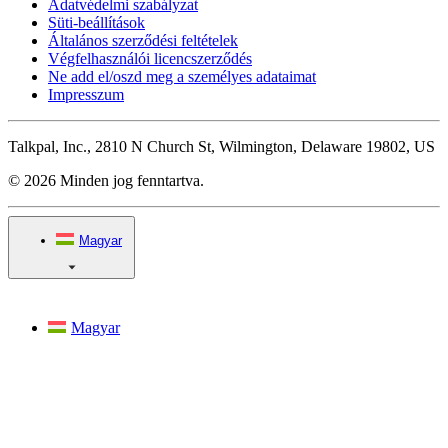
Adatvédelmi szabályzat
Süti-beállítások
Általános szerződési feltételek
Végfelhasználói licencszerződés
Ne add el/oszd meg a személyes adataimat
Impresszum
Talkpal, Inc., 2810 N Church St, Wilmington, Delaware 19802, US
© 2026 Minden jog fenntartva.
Magyar
Magyar