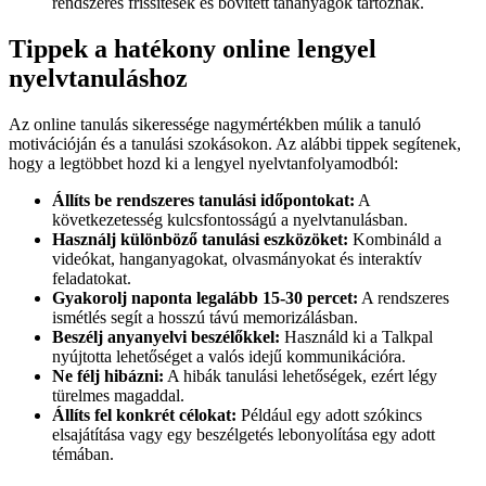
rendszeres frissítések és bővített tananyagok tartoznak.
Tippek a hatékony online lengyel
nyelvtanuláshoz
Az online tanulás sikeressége nagymértékben múlik a tanuló
motivációján és a tanulási szokásokon. Az alábbi tippek segítenek,
hogy a legtöbbet hozd ki a lengyel nyelvtanfolyamodból:
Állíts be rendszeres tanulási időpontokat:
A
következetesség kulcsfontosságú a nyelvtanulásban.
Használj különböző tanulási eszközöket:
Kombináld a
videókat, hanganyagokat, olvasmányokat és interaktív
feladatokat.
Gyakorolj naponta legalább 15-30 percet:
A rendszeres
ismétlés segít a hosszú távú memorizálásban.
Beszélj anyanyelvi beszélőkkel:
Használd ki a Talkpal
nyújtotta lehetőséget a valós idejű kommunikációra.
Ne félj hibázni:
A hibák tanulási lehetőségek, ezért légy
türelmes magaddal.
Állíts fel konkrét célokat:
Például egy adott szókincs
elsajátítása vagy egy beszélgetés lebonyolítása egy adott
témában.