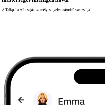
A Talkpal a AI a saját, személyes nyelvtanároddá varázsolja