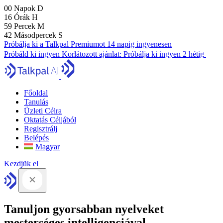
00
Napok
D
16
Órák
H
59
Percek
M
41
Másodpercek
S
Próbálja ki a Talkpal Premiumot 14 napig ingyenesen
Próbáld ki ingyen
Korlátozott ajánlat:
Próbálja ki ingyen 2 hétig
Főoldal
Tanulás
Üzleti Célra
Oktatás Céljából
Regisztrálj
Belépés
Magyar
Kezdjük el
Tanuljon gyorsabban nyelveket
mesterséges intelligenciával