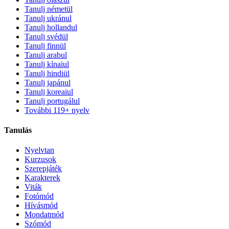
Tanulj németül
Tanulj ukránul
Tanulj hollandul
Tanulj svédül
Tanulj finnül
Tanulj arabul
Tanulj kínaiul
Tanulj hindiül
Tanulj japánul
Tanulj koreaiul
Tanulj portugálul
További 119+ nyelv
Tanulás
Nyelvtan
Kurzusok
Szerepjáték
Karakterek
Viták
Fotómód
Hívásmód
Mondatmód
Szómód