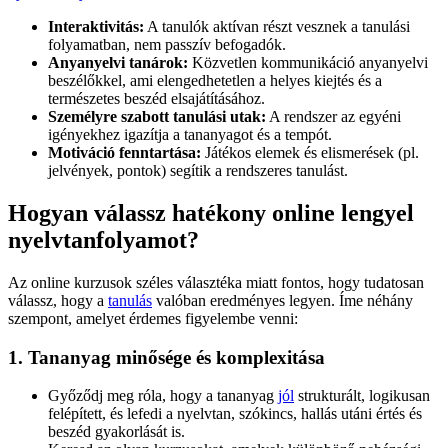
Interaktivitás:
A tanulók aktívan részt vesznek a tanulási
folyamatban, nem passzív befogadók.
Anyanyelvi tanárok:
Közvetlen kommunikáció anyanyelvi
beszélőkkel, ami elengedhetetlen a helyes kiejtés és a
természetes beszéd elsajátításához.
Személyre szabott tanulási utak:
A rendszer az egyéni
igényekhez igazítja a tananyagot és a tempót.
Motiváció fenntartása:
Játékos elemek és elismerések (pl.
jelvények, pontok) segítik a rendszeres tanulást.
Hogyan válassz hatékony online lengyel
nyelvtanfolyamot?
Az online kurzusok széles választéka miatt fontos, hogy tudatosan
válassz, hogy a
tanulás
valóban eredményes legyen. Íme néhány
szempont, amelyet érdemes figyelembe venni:
1. Tananyag minősége és komplexitása
Győződj meg róla, hogy a tananyag
jól
strukturált, logikusan
felépített, és lefedi a nyelvtan, szókincs, hallás utáni értés és
beszéd gyakorlását is.