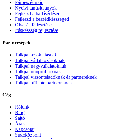
Párbeszédmód
Nyelvi tanúsítványok
Fejleszd a hallásértésed
Fejleszd a beszédkészséged
Olvasás fejlesztése
Íráskészség fejlesztése
Partnerségek
Talkpal az oktatásnak
Talkpal vállalkozásoknak
Talkpal nagyvállalatoknak
Talkpal nonprofitoknak
Talkpal viszonteladóknak és partnereknek
Talkpal affiliate partnereknek
Cég
Rólunk
Blog
Sajtó
Árak
Kapcsolat
Súgóközpont