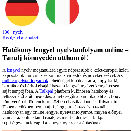
130+ nyelv
Kezdje el a tanulást
Hatékony lengyel nyelvtanfolyam online –
Tanulj könnyedén otthonról!
A
lengyel
nyelv megtanulása egyre népszerűbb a kelet-európai üzleti
kapcsolatok, turizmus és kulturális érdeklődés növekedésével. Az
online nyelvtanfolyamok
lehetőséget kínálnak arra, hogy bárki,
bármikor és bárhol elsajátíthassa a lengyel nyelvet kényelmesen,
saját tempójában. A
Talkpal
platform különösen hatékony és
felhasználóbarát megoldás, amely segíti a tanulókat abban, hogy
könnyedén fejlődjenek, miközben élvezik a tanulási folyamatot.
Ebben a cikkben bemutatjuk, hogyan válassz és használj
hatékonyan egy online lengyel nyelvtanfolyamot, milyen előnyei
vannak az online tanulásnak, és miért érdemes a Talkpal
segítségével nekivágni a lengyel nyelv elsajátításának.