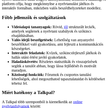
platform célja, hogy megkönnyítse a nyelvtanulást játékos és
interaktív formában, miközben valós beszédhelyzeteket modellez.
Főbb jellemzők és szolgáltatások
Videóalapú tananyagok:
Rövid,
jól
strukturált leckék,
amelyek segítenek a nyelvtani szabályok és szókincs
elsajátításában.
Valós idejű beszélgetések:
Lehetőség van anyanyelvi
beszélőkkel való gyakorlásra, ami fejleszti a kommunikációs
készségeket.
Interaktív feladatok:
Kvízek, szókincsfejlesztő játékok és
hallás utáni értést javító gyakorlatok.
Haladáskövetés:
Részletes statisztikák és visszajelzések
segítik a tanulót abban, hogy lássa fejlődését és motivált
maradjon.
Közösségi funkciók:
Fórumok és csoportos tanulási
lehetőségek, ahol megoszthatod tapasztalataidat és kérdéseket
tehetsz fel.
Miért hatékony a Talkpal?
A Talkpal több szempontból is kiemelkedik az
online
nyelvtanfolyamok
között: