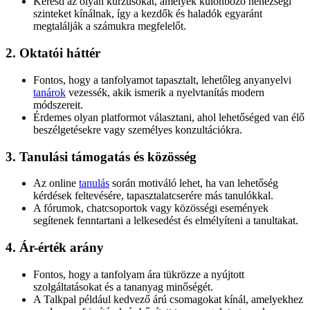
Keresd az olyan kurzusokat, amelyek különböző nehézségi
szinteket kínálnak, így a kezdők és haladók egyaránt
megtalálják a számukra megfelelőt.
2. Oktatói háttér
Fontos, hogy a tanfolyamot tapasztalt, lehetőleg anyanyelvi
tanárok
vezessék, akik ismerik a nyelvtanítás modern
módszereit.
Érdemes olyan platformot választani, ahol lehetőséged van élő
beszélgetésekre vagy személyes konzultációkra.
3. Tanulási támogatás és közösség
Az online
tanulás
során motiváló lehet, ha van lehetőség
kérdések feltevésére, tapasztalatcserére más tanulókkal.
A fórumok, chatcsoportok vagy közösségi események
segítenek fenntartani a lelkesedést és elmélyíteni a tanultakat.
4. Ár-érték arány
Fontos, hogy a tanfolyam ára tükrözze a nyújtott
szolgáltatásokat és a tananyag minőségét.
A Talkpal például kedvező árú csomagokat kínál, amelyekhez