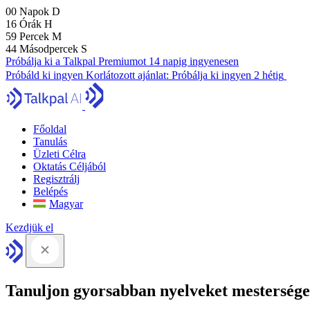
00
Napok
D
16
Órák
H
59
Percek
M
43
Másodpercek
S
Próbálja ki a Talkpal Premiumot 14 napig ingyenesen
Próbáld ki ingyen
Korlátozott ajánlat:
Próbálja ki ingyen 2 hétig
Főoldal
Tanulás
Üzleti Célra
Oktatás Céljából
Regisztrálj
Belépés
Magyar
Kezdjük el
Tanuljon gyorsabban nyelveket mesterséges