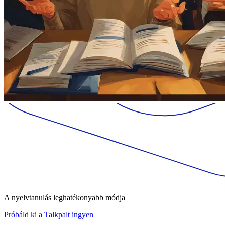
A nyelvtanulás leghatékonyabb módja
Próbáld ki a Talkpalt ingyen