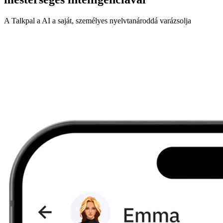
A Talkpal a AI a saját, személyes nyelvtanároddá varázsolja