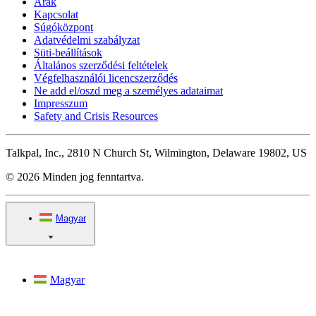
Árak
Kapcsolat
Súgóközpont
Adatvédelmi szabályzat
Süti-beállítások
Általános szerződési feltételek
Végfelhasználói licencszerződés
Ne add el/oszd meg a személyes adataimat
Impresszum
Safety and Crisis Resources
Talkpal, Inc., 2810 N Church St, Wilmington, Delaware 19802, US
© 2026 Minden jog fenntartva.
Magyar
Magyar