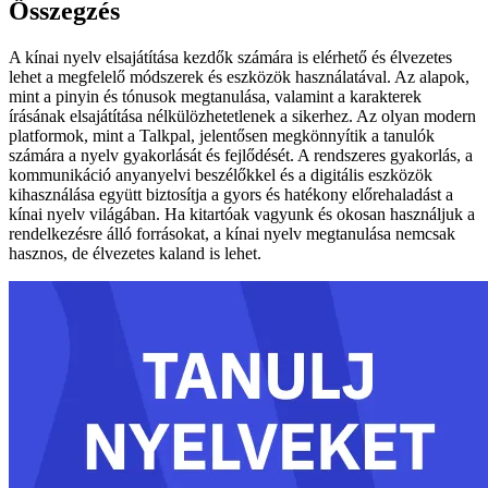
Összegzés
A kínai nyelv elsajátítása kezdők számára is elérhető és élvezetes
lehet a megfelelő módszerek és eszközök használatával. Az alapok,
mint a pinyin és tónusok megtanulása, valamint a karakterek
írásának elsajátítása nélkülözhetetlenek a sikerhez. Az olyan modern
platformok, mint a Talkpal, jelentősen megkönnyítik a tanulók
számára a nyelv gyakorlását és fejlődését. A rendszeres gyakorlás, a
kommunikáció anyanyelvi beszélőkkel és a digitális eszközök
kihasználása együtt biztosítja a gyors és hatékony előrehaladást a
kínai nyelv világában. Ha kitartóak vagyunk és okosan használjuk a
rendelkezésre álló forrásokat, a kínai nyelv megtanulása nemcsak
hasznos, de élvezetes kaland is lehet.