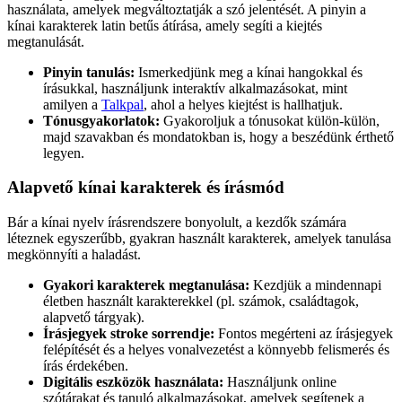
használata, amelyek megváltoztatják a szó jelentését. A pinyin a
kínai karakterek latin betűs átírása, amely segíti a kiejtés
megtanulását.
Pinyin tanulás:
Ismerkedjünk meg a kínai hangokkal és
írásukkal, használjunk interaktív alkalmazásokat, mint
amilyen a
Talkpal
, ahol a helyes kiejtést is hallhatjuk.
Tónusgyakorlatok:
Gyakoroljuk a tónusokat külön-külön,
majd szavakban és mondatokban is, hogy a beszédünk érthető
legyen.
Alapvető kínai karakterek és írásmód
Bár a kínai nyelv írásrendszere bonyolult, a kezdők számára
léteznek egyszerűbb, gyakran használt karakterek, amelyek tanulása
megkönnyíti a haladást.
Gyakori karakterek megtanulása:
Kezdjük a mindennapi
életben használt karakterekkel (pl. számok, családtagok,
alapvető tárgyak).
Írásjegyek stroke sorrendje:
Fontos megérteni az írásjegyek
felépítését és a helyes vonalvezetést a könnyebb felismerés és
írás érdekében.
Digitális eszközök használata:
Használjunk online
szótárakat és tanuló alkalmazásokat, amelyek segítenek a