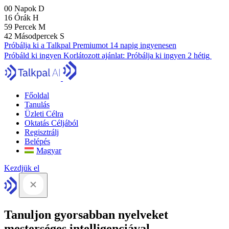
00
Napok
D
16
Órák
H
59
Percek
M
41
Másodpercek
S
Próbálja ki a Talkpal Premiumot 14 napig ingyenesen
Próbáld ki ingyen
Korlátozott ajánlat:
Próbálja ki ingyen 2 hétig
Főoldal
Tanulás
Üzleti Célra
Oktatás Céljából
Regisztrálj
Belépés
Magyar
Kezdjük el
Tanuljon gyorsabban nyelveket
mesterséges intelligenciával