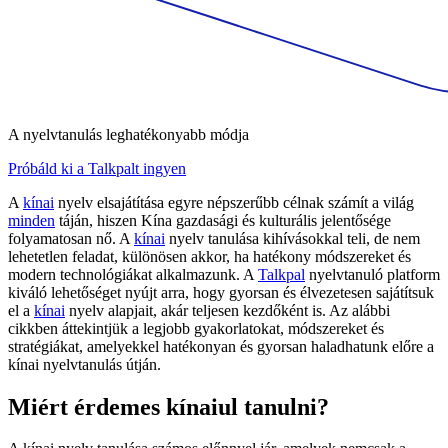
A nyelvtanulás leghatékonyabb módja
Próbáld ki a Talkpalt ingyen
A
kínai
nyelv elsajátítása egyre népszerűbb célnak számít a világ
minden
táján, hiszen Kína gazdasági és kulturális jelentősége
folyamatosan nő. A
kínai
nyelv tanulása kihívásokkal teli, de nem
lehetetlen feladat, különösen akkor, ha hatékony módszereket és
modern technológiákat alkalmazunk. A
Talkpal
nyelvtanuló platform
kiváló lehetőséget nyújt arra, hogy gyorsan és élvezetesen sajátítsuk
el a
kínai
nyelv alapjait, akár teljesen kezdőként is. Az alábbi
cikkben áttekintjük a legjobb gyakorlatokat, módszereket és
stratégiákat, amelyekkel hatékonyan és gyorsan haladhatunk előre a
kínai nyelvtanulás útján.
Miért érdemes kínaiul tanulni?