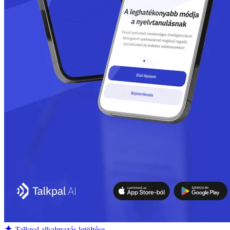
Talkpal alkalmazás letöltése