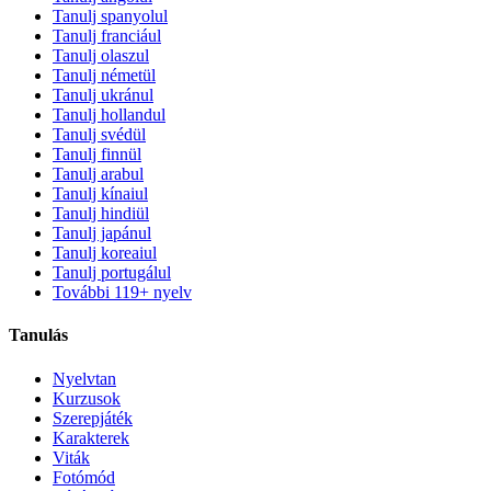
Tanulj spanyolul
Tanulj franciául
Tanulj olaszul
Tanulj németül
Tanulj ukránul
Tanulj hollandul
Tanulj svédül
Tanulj finnül
Tanulj arabul
Tanulj kínaiul
Tanulj hindiül
Tanulj japánul
Tanulj koreaiul
Tanulj portugálul
További 119+ nyelv
Tanulás
Nyelvtan
Kurzusok
Szerepjáték
Karakterek
Viták
Fotómód