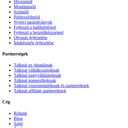
Hívásmód
Mondatmód
Szómód
Párbeszédmód
Nyelvi tanúsítványok
Fejleszd a hallásértésed
Fejleszd a beszédkészséged
Olvasás fejlesztése
Íráskészség fejlesztése
Partnerségek
Talkpal az oktatásnak
Talkpal vállalkozásoknak
Talkpal nagyvállalatoknak
Talkpal nonprofitoknak
Talkpal viszonteladóknak és partnereknek
Talkpal affiliate partnereknek
Cég
Rólunk
Blog
Sajtó