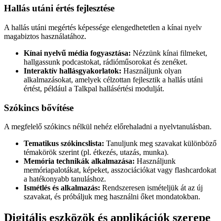
Hallás utáni értés fejlesztése
A hallás utáni megértés képessége elengedhetetlen a kínai nyelv
magabiztos használatához.
Kínai nyelvű média fogyasztása:
Nézzünk kínai filmeket,
hallgassunk podcastokat, rádióműsorokat és zenéket.
Interaktív hallásgyakorlatok:
Használjunk olyan
alkalmazásokat, amelyek célzottan fejlesztik a hallás utáni
értést, például a Talkpal hallásértési modulját.
Szókincs bővítése
A megfelelő szókincs nélkül nehéz előrehaladni a nyelvtanulásban.
Tematikus szókincslista:
Tanuljunk meg szavakat különböző
témakörök szerint (pl. étkezés, utazás, munka).
Memória technikák alkalmazása:
Használjunk
memóriapalotákat, képeket, asszociációkat vagy flashcardokat
a hatékonyabb tanuláshoz.
Ismétlés és alkalmazás:
Rendszeresen ismételjük át az új
szavakat, és próbáljuk meg használni őket mondatokban.
Digitális eszközök és applikációk szerepe