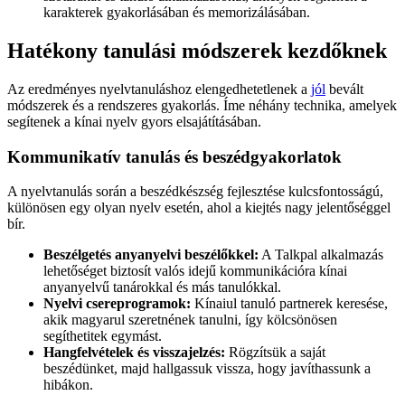
karakterek gyakorlásában és memorizálásában.
Hatékony tanulási módszerek kezdőknek
Az eredményes nyelvtanuláshoz elengedhetetlenek a
jól
bevált
módszerek és a rendszeres gyakorlás. Íme néhány technika, amelyek
segítenek a kínai nyelv gyors elsajátításában.
Kommunikatív tanulás és beszédgyakorlatok
A nyelvtanulás során a beszédkészség fejlesztése kulcsfontosságú,
különösen egy olyan nyelv esetén, ahol a kiejtés nagy jelentőséggel
bír.
Beszélgetés anyanyelvi beszélőkkel:
A Talkpal alkalmazás
lehetőséget biztosít valós idejű kommunikációra kínai
anyanyelvű tanárokkal és más tanulókkal.
Nyelvi csereprogramok:
Kínaiul tanuló partnerek keresése,
akik magyarul szeretnének tanulni, így kölcsönösen
segíthetitek egymást.
Hangfelvételek és visszajelzés:
Rögzítsük a saját
beszédünket, majd hallgassuk vissza, hogy javíthassunk a
hibákon.