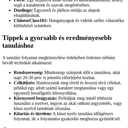
segít a karakterek és szavak megértésében.
Duolingo:
Egyszerű és játékos módja az alapok
elsajátításának.
ChineseClass101:
Hanganyagok és videók széles választéka
különböző szinteken.
Tippek a gyorsabb és eredményesebb
tanuláshoz
A tanulási folyamat megkönnyítése érdekében érdemes néhány
bevált technikát alkalmazni:
Rendszeresség:
Mindennap szánjunk időt a tanulásra, akár
napi 20-30 perc is jelentős előrelépést hozhat.
Célkitűzés:
Határozzunk meg rövid és hosszú távú célokat,
például egy adott számú karakter megtanulása vagy egy
egyszerű beszélgetés lebonyolítása.
Környezeti beágyazás:
Próbáljuk meg minél többször
használni a nyelvet, legyen az akár otthoni jegyzetelés, vagy
kínai nyelvű tartalmak olvasása.
Kitartás és türelem:
A kínai nyelv tanulása időigényes
folyamat, de a folyamatos gyakorlás meghozza gyümölcsét.