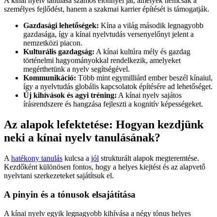
A kínai nyelv tanulása számos előnnyel jár, amelyek nemcsak a
személyes fejlődést, hanem a szakmai karrier építését is támogatják.
Gazdasági lehetőségek:
Kína a világ második legnagyobb
gazdasága, így a kínai nyelvtudás versenyelőnyt jelent a
nemzetközi piacon.
Kulturális gazdagság:
A kínai kultúra mély és gazdag
történelmi hagyományokkal rendelkezik, amelyeket
megérthetünk a nyelv segítségével.
Kommunikáció:
Több mint egymilliárd ember beszél kínaiul,
így a nyelvtudás globális kapcsolatok építésére ad lehetőséget.
Új kihívások és agyi tréning:
A kínai nyelv sajátos
írásrendszere és hangzása fejleszti a kognitív képességeket.
Az alapok lefektetése: Hogyan kezdjünk
neki a kínai nyelv tanulásának?
A
hatékony tanulás
kulcsa a
jól
strukturált alapok megteremtése.
Kezdőként különösen fontos, hogy a helyes kiejtést és az alapvető
nyelvtani szerkezeteket sajátítsuk el.
A pinyin és a tónusok elsajátítása
A kínai nyelv egyik legnagyobb kihívása a négy tónus helyes