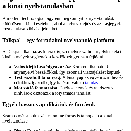
a kínai nyelvtanulásban
A modern technológia nagyban megkönnyíti a nyelvtanulást,
különösen a kínai esetében, ahol a helyes kiejtés és az írásjegyek
megtanulása kihívást jelenthet.
Talkpal – egy forradalmi nyelvtanuló platform
A Talkpal alkalmazás interaktív, személyre szabott nyelvleckéket
kínál, amelyek segítenek a kezdőknek gyorsan fejlődni.
Valós idejű beszédgyakorlás:
Kommunikálhatunk
anyanyelvi beszélőkkel, így azonnali visszajelzést kapunk.
Testreszabott tananyag:
A tananyag az egyéni szinthez és
célokhoz igazodik, így hatékonyabb a
tanulás
.
Motiváció fenntartása:
Játékos elemek és rendszeres
kihívások ösztönzik a folyamatos tanulást.
Egyéb hasznos applikációk és források
Számos más alkalmazás és online forrás is támogatja a kínai
nyelvtanulást:
Pleco:
Egy népszerű kínai szótár és tanulóalkalmazás, amely