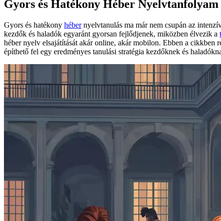
Gyors és Hatékony Héber Nyelvtanfolyam
Gyors és hatékony
héber
nyelvtanulás ma már nem csupán az intenzív 
kezdők és haladók egyaránt gyorsan fejlődjenek, miközben élvezik a
héber nyelv elsajátítását akár online, akár mobilon. Ebben a cikkben 
építhető fel egy eredményes tanulási stratégia kezdőknek és haladókn