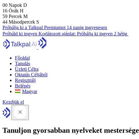
00
Napok
D
16
Órák
H
59
Percek
M
43
Másodpercek
S
Próbálja ki a Talkpal Premiumot 14 napig ingyenesen
Próbáld ki ingyen
Korlátozott ajánlat:
Próbálja ki ingyen 2 hétig
Főoldal
Tanulás
Üzleti Célra
Oktatás Céljából
Regisztrálj
Belépés
Magyar
Kezdjük el
Tanuljon gyorsabban nyelveket mesterséges