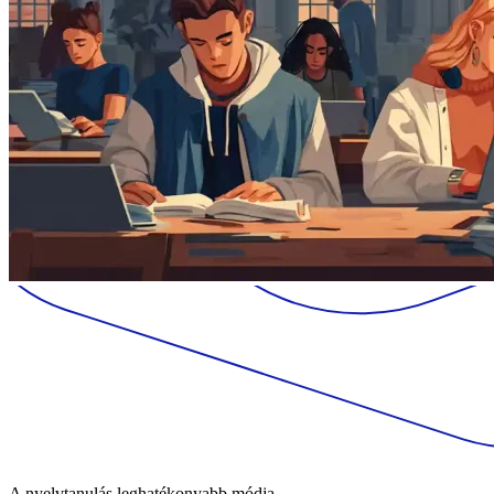
A nyelvtanulás leghatékonyabb módja