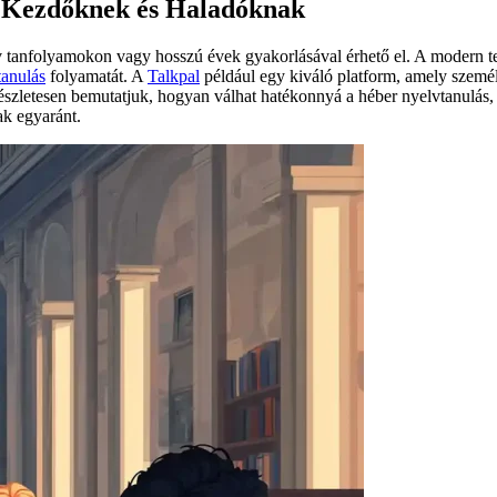
 Kezdőknek és Haladóknak
tanfolyamokon vagy hosszú évek gyakorlásával érhető el. A modern tec
tanulás
folyamatát. A
Talkpal
például egy kiváló platform, amely személ
részletesen bemutatjuk, hogyan válhat hatékonnyá a héber nyelvtanulás,
ak egyaránt.