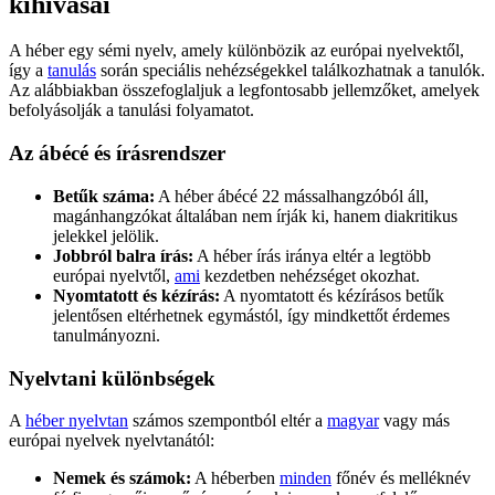
kihívásai
A héber egy sémi nyelv, amely különbözik az európai nyelvektől,
így a
tanulás
során speciális nehézségekkel találkozhatnak a tanulók.
Az alábbiakban összefoglaljuk a legfontosabb jellemzőket, amelyek
befolyásolják a tanulási folyamatot.
Az ábécé és írásrendszer
Betűk száma:
A héber ábécé 22 mássalhangzóból áll,
magánhangzókat általában nem írják ki, hanem diakritikus
jelekkel jelölik.
Jobbról balra írás:
A héber írás iránya eltér a legtöbb
európai nyelvtől,
ami
kezdetben nehézséget okozhat.
Nyomtatott és kézírás:
A nyomtatott és kézírásos betűk
jelentősen eltérhetnek egymástól, így mindkettőt érdemes
tanulmányozni.
Nyelvtani különbségek
A
héber nyelvtan
számos szempontból eltér a
magyar
vagy más
európai nyelvek nyelvtanától:
Nemek és számok:
A héberben
minden
főnév és melléknév