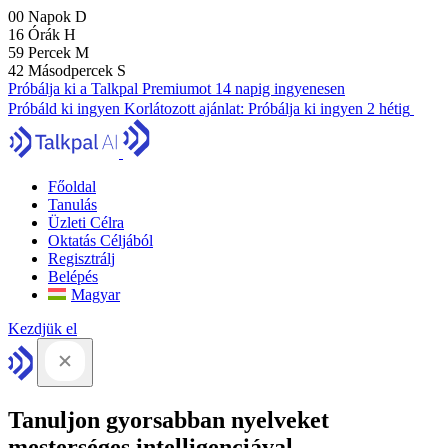
00
Napok
D
16
Órák
H
59
Percek
M
41
Másodpercek
S
Próbálja ki a Talkpal Premiumot 14 napig ingyenesen
Próbáld ki ingyen
Korlátozott ajánlat:
Próbálja ki ingyen 2 hétig
Főoldal
Tanulás
Üzleti Célra
Oktatás Céljából
Regisztrálj
Belépés
Magyar
Kezdjük el
Tanuljon gyorsabban nyelveket
mesterséges intelligenciával