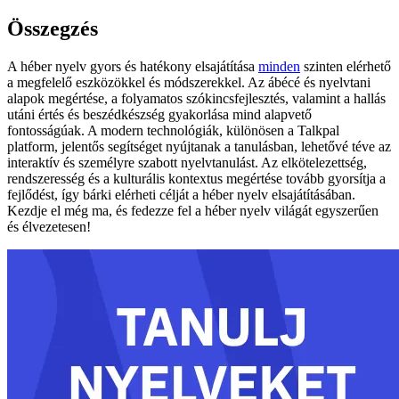
Összegzés
A héber nyelv gyors és hatékony elsajátítása
minden
szinten elérhető
a megfelelő eszközökkel és módszerekkel. Az ábécé és nyelvtani
alapok megértése, a folyamatos szókincsfejlesztés, valamint a hallás
utáni értés és beszédkészség gyakorlása mind alapvető
fontosságúak. A modern technológiák, különösen a Talkpal
platform, jelentős segítséget nyújtanak a tanulásban, lehetővé téve az
interaktív és személyre szabott nyelvtanulást. Az elkötelezettség,
rendszeresség és a kulturális kontextus megértése tovább gyorsítja a
fejlődést, így bárki elérheti célját a héber nyelv elsajátításában.
Kezdje el még ma, és fedezze fel a héber nyelv világát egyszerűen
és élvezetesen!