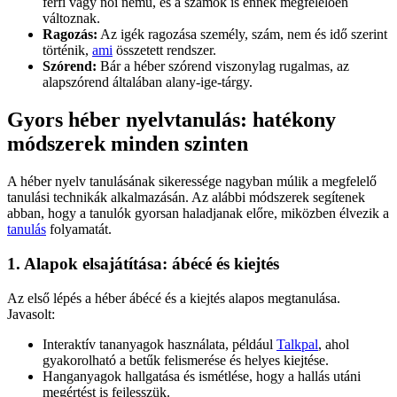
férfi vagy női nemű, és a számok is ennek megfelelően
változnak.
Ragozás:
Az igék ragozása személy, szám, nem és idő szerint
történik,
ami
összetett rendszer.
Szórend:
Bár a héber szórend viszonylag rugalmas, az
alapszórend általában alany-ige-tárgy.
Gyors héber nyelvtanulás: hatékony
módszerek minden szinten
A héber nyelv tanulásának sikeressége nagyban múlik a megfelelő
tanulási technikák alkalmazásán. Az alábbi módszerek segítenek
abban, hogy a tanulók gyorsan haladjanak előre, miközben élvezik a
tanulás
folyamatát.
1. Alapok elsajátítása: ábécé és kiejtés
Az első lépés a héber ábécé és a kiejtés alapos megtanulása.
Javasolt:
Interaktív tananyagok használata, például
Talkpal
, ahol
gyakorolható a betűk felismerése és helyes kiejtése.
Hanganyagok hallgatása és ismétlése, hogy a hallás utáni
megértést is fejlesszük.