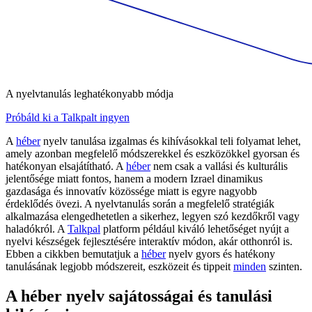
A nyelvtanulás leghatékonyabb módja
Próbáld ki a Talkpalt ingyen
A
héber
nyelv tanulása izgalmas és kihívásokkal teli folyamat lehet,
amely azonban megfelelő módszerekkel és eszközökkel gyorsan és
hatékonyan elsajátítható. A
héber
nem csak a vallási és kulturális
jelentősége miatt fontos, hanem a modern Izrael dinamikus
gazdasága és innovatív közössége miatt is egyre nagyobb
érdeklődés övezi. A nyelvtanulás során a megfelelő stratégiák
alkalmazása elengedhetetlen a sikerhez, legyen szó kezdőkről vagy
haladókról. A
Talkpal
platform például kiváló lehetőséget nyújt a
nyelvi készségek fejlesztésére interaktív módon, akár otthonról is.
Ebben a cikkben bemutatjuk a
héber
nyelv gyors és hatékony
tanulásának legjobb módszereit, eszközeit és tippeit
minden
szinten.
A héber nyelv sajátosságai és tanulási