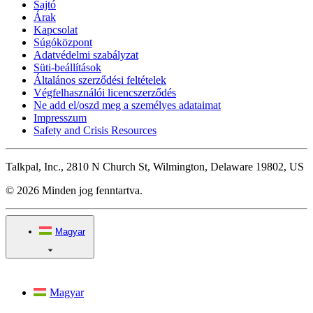
Sajtó
Árak
Kapcsolat
Súgóközpont
Adatvédelmi szabályzat
Süti-beállítások
Általános szerződési feltételek
Végfelhasználói licencszerződés
Ne add el/oszd meg a személyes adataimat
Impresszum
Safety and Crisis Resources
Talkpal, Inc., 2810 N Church St, Wilmington, Delaware 19802, US
© 2026 Minden jog fenntartva.
Magyar
Magyar