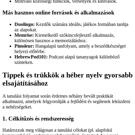
Motiváló közösségi funkciók, versenyek és kihívások.
Más hasznos online források és alkalmazások
Duolingo:
Kezdők számára ideális, játékos formában tanítja
az alapokat.
Memrise:
Kiemelkedő szókincsfejlesztő alkalmazás,
különösen hasznos a memorizáláshoz.
Pimsleur:
Hangalapú tanfolyam, amely a beszédkészséget
helyezi előtérbe.
HebrewPod101:
Podcast alapú tananyagok különböző
szinteken.
Tippek és trükkök a héber nyelv gyorsabb
elsajátításához
A tanulási folyamat során érdemes néhány bevált praktikát
alkalmazni, amelyek felgyorsítják a fejlődést és segítenek leküzdeni
a nehézségeket.
1. Célkitűzés és rendszeresség
Határozzuk meg világosan a tanulási célokat (pl. alapfokú