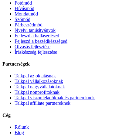
Fotómód
Hívásmód
Mondatmód
Szómód
Párbeszédmód
Nyelvi tanúsítványok
Fejleszd a hallásértésed
Fejleszd a beszédkészséged
Olvasás fejlesztése
Íráskészség fejlesztése
Partnerségek
Talkpal az oktatásnak
Talkpal vállalkozásoknak
Talkpal nagyvállalatoknak
Talkpal nonprofitoknak
Talkpal viszonteladóknak és partnereknek
Talkpal affiliate partnereknek
Cég
Rólunk
Blog