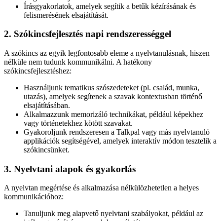
Írásgyakorlatok, amelyek segítik a betűk kézírásának és
felismerésének elsajátítását.
2. Szókincsfejlesztés napi rendszerességgel
A szókincs az egyik legfontosabb eleme a nyelvtanulásnak, hiszen
nélküle nem tudunk kommunikálni. A hatékony
szókincsfejlesztéshez:
Használjunk tematikus szószedeteket (pl. család, munka,
utazás), amelyek segítenek a szavak kontextusban történő
elsajátításában.
Alkalmazzunk memorizáló technikákat, például képekhez
vagy történetekhez kötött szavakat.
Gyakoroljunk rendszeresen a Talkpal vagy más nyelvtanuló
applikációk segítségével, amelyek interaktív módon tesztelik a
szókincsünket.
3. Nyelvtani alapok és gyakorlás
A nyelvtan megértése és alkalmazása nélkülözhetetlen a helyes
kommunikációhoz:
Tanuljunk meg alapvető nyelvtani szabályokat, például az