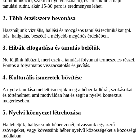
kommunikáció, szakmai nyelvhasználat), és tartsuk be a napi
tanulási rutint, akár 15-30 perc is eredményes lehet.
2. Több érzékszerv bevonása
Használjunk vizuális, hallási és mozgásos tanulási technikákat (pl.
írás, hallgatás, beszéd) a mélyebb megértés érdekében.
3. Hibák elfogadása és tanulás belőlük
Ne féljünk hibázni, mert ezek a tanulási folyamat természetes részei.
Fontos a folyamatos visszacsatolás és javítás.
4. Kulturális ismeretek bővítése
A nyelv tanulása mellett ismerjük meg a héber kultúrát, szokásokat
és történelmet, ami motiválóan hat és segít a nyelvi kontextus
megértésében.
5. Nyelvi környezet létrehozása
Ha tehetjük, hallgassunk héber zenét, olvassunk egyszerű
szövegeket, vagy kövessünk héber nyelvű közösségeket a közösségi
médiában.