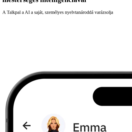
A Talkpal a AI a saját, személyes nyelvtanároddá varázsolja