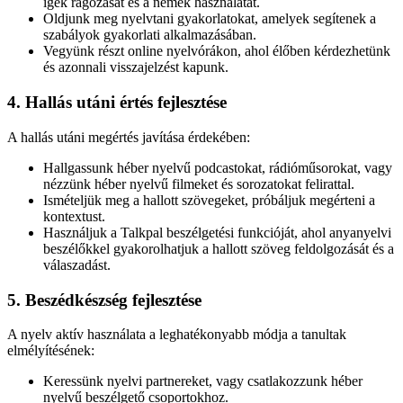
igék ragozását és a nemek használatát.
Oldjunk meg nyelvtani gyakorlatokat, amelyek segítenek a
szabályok gyakorlati alkalmazásában.
Vegyünk részt online nyelvórákon, ahol élőben kérdezhetünk
és azonnali visszajelzést kapunk.
4. Hallás utáni értés fejlesztése
A hallás utáni megértés javítása érdekében:
Hallgassunk héber nyelvű podcastokat, rádióműsorokat, vagy
nézzünk héber nyelvű filmeket és sorozatokat felirattal.
Ismételjük meg a hallott szövegeket, próbáljuk megérteni a
kontextust.
Használjuk a Talkpal beszélgetési funkcióját, ahol anyanyelvi
beszélőkkel gyakorolhatjuk a hallott szöveg feldolgozását és a
válaszadást.
5. Beszédkészség fejlesztése
A nyelv aktív használata a leghatékonyabb módja a tanultak
elmélyítésének:
Keressünk nyelvi partnereket, vagy csatlakozzunk héber
nyelvű beszélgető csoportokhoz.