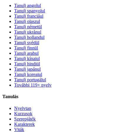
Tanulj angolul
Tanulj spanyolul
Tanulj franciául
Tanulj olaszul
Tanulj németül
Tanulj ukránul
Tanulj hollandul
Tanulj svédül
Tanulj finnül
Tanulj arabul
Tanulj kínaiul
Tanulj hindiül
Tanulj japánul
Tanulj koreaiul
Tanulj portugálul
További 119+ nyelv
Tanulás
Nyelvtan
Kurzusok
Szerepjáték
Karakterek
Viták