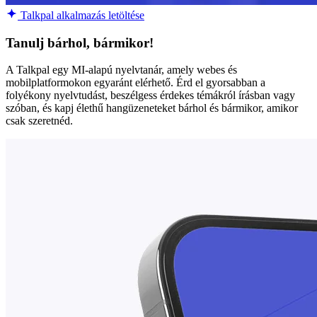
Talkpal alkalmazás letöltése
Tanulj bárhol, bármikor!
A Talkpal egy MI-alapú nyelvtanár, amely webes és
mobilplatformokon egyaránt elérhető. Érd el gyorsabban a
folyékony nyelvtudást, beszélgess érdekes témákról írásban vagy
szóban, és kapj élethű hangüzeneteket bárhol és bármikor, amikor
csak szeretnéd.