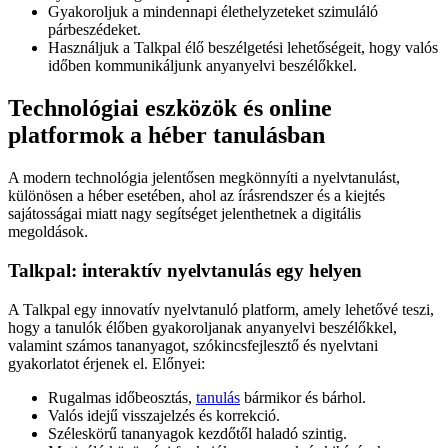
Gyakoroljuk a mindennapi élethelyzeteket szimuláló
párbeszédeket.
Használjuk a Talkpal élő beszélgetési lehetőségeit, hogy valós
időben kommunikáljunk anyanyelvi beszélőkkel.
Technológiai eszközök és online
platformok a héber tanulásban
A modern technológia jelentősen megkönnyíti a nyelvtanulást,
különösen a héber esetében, ahol az írásrendszer és a kiejtés
sajátosságai miatt nagy segítséget jelenthetnek a digitális
megoldások.
Talkpal: interaktív nyelvtanulás egy helyen
A Talkpal egy innovatív nyelvtanuló platform, amely lehetővé teszi,
hogy a tanulók élőben gyakoroljanak anyanyelvi beszélőkkel,
valamint számos tananyagot, szókincsfejlesztő és nyelvtani
gyakorlatot érjenek el. Előnyei:
Rugalmas időbeosztás,
tanulás
bármikor és bárhol.
Valós idejű visszajelzés és korrekció.
Széleskörű tananyagok kezdőtől haladó szintig.