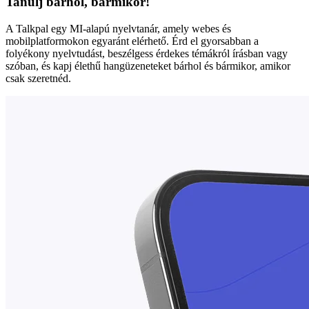
Tanulj bárhol, bármikor!
A Talkpal egy MI-alapú nyelvtanár, amely webes és
mobilplatformokon egyaránt elérhető. Érd el gyorsabban a
folyékony nyelvtudást, beszélgess érdekes témákról írásban vagy
szóban, és kapj élethű hangüzeneteket bárhol és bármikor, amikor
csak szeretnéd.