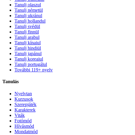
Tanulj olaszul
Tanulj németül
Tanulj ukránul
Tanulj hollandul
Tanulj svédül
Tanulj finnül
Tanulj arabul
Tanulj kínaiul
Tanulj hindiül
Tanulj japánul
Tanulj koreaiul
Tanulj portugálul
További 119+ nyelv
Tanulás
Nyelvtan
Kurzusok
Szerepjáték
Karakterek
Viták
Fotómód
Hívásmód
Mondatmód