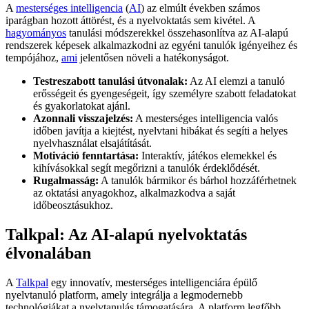
A
mesterséges intelligencia
(
AI
) az elmúlt években számos
iparágban hozott áttörést, és a nyelvoktatás sem kivétel. A
hagyományos
tanulási módszerekkel összehasonlítva az AI-alapú
rendszerek képesek alkalmazkodni az egyéni tanulók igényeihez és
tempójához,
ami
jelentősen növeli a hatékonyságot.
Testreszabott tanulási útvonalak:
Az AI elemzi a tanuló
erősségeit és gyengeségeit, így személyre szabott feladatokat
és gyakorlatokat ajánl.
Azonnali visszajelzés:
A mesterséges intelligencia valós
időben javítja a kiejtést, nyelvtani hibákat és segíti a helyes
nyelvhasználat elsajátítását.
Motiváció fenntartása:
Interaktív, játékos elemekkel és
kihívásokkal segít megőrizni a tanulók érdeklődését.
Rugalmasság:
A tanulók bármikor és bárhol hozzáférhetnek
az oktatási anyagokhoz, alkalmazkodva a saját
időbeosztásukhoz.
Talkpal: Az AI-alapú nyelvoktatás
élvonalában
A
Talkpal
egy innovatív, mesterséges intelligenciára épülő
nyelvtanuló platform, amely integrálja a legmodernebb
technológiákat a nyelvtanulás támogatására. A platform legfőbb