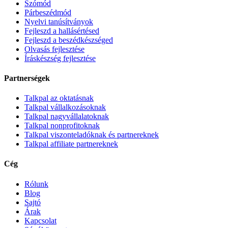
Szómód
Párbeszédmód
Nyelvi tanúsítványok
Fejleszd a hallásértésed
Fejleszd a beszédkészséged
Olvasás fejlesztése
Íráskészség fejlesztése
Partnerségek
Talkpal az oktatásnak
Talkpal vállalkozásoknak
Talkpal nagyvállalatoknak
Talkpal nonprofitoknak
Talkpal viszonteladóknak és partnereknek
Talkpal affiliate partnereknek
Cég
Rólunk
Blog
Sajtó
Árak
Kapcsolat