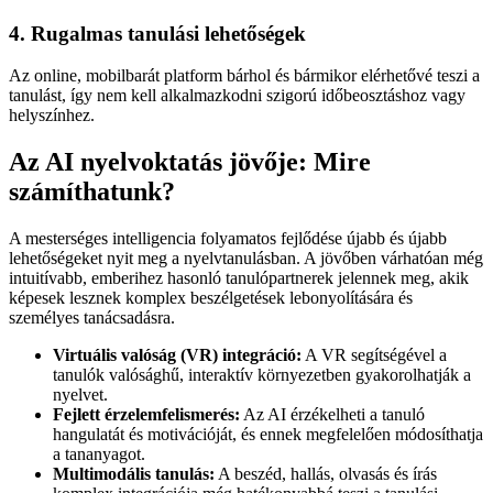
4. Rugalmas tanulási lehetőségek
Az online, mobilbarát platform bárhol és bármikor elérhetővé teszi a
tanulást, így nem kell alkalmazkodni szigorú időbeosztáshoz vagy
helyszínhez.
Az AI nyelvoktatás jövője: Mire
számíthatunk?
A mesterséges intelligencia folyamatos fejlődése újabb és újabb
lehetőségeket nyit meg a nyelvtanulásban. A jövőben várhatóan még
intuitívabb, emberihez hasonló tanulópartnerek jelennek meg, akik
képesek lesznek komplex beszélgetések lebonyolítására és
személyes tanácsadásra.
Virtuális valóság (VR) integráció:
A VR segítségével a
tanulók valósághű, interaktív környezetben gyakorolhatják a
nyelvet.
Fejlett érzelemfelismerés:
Az AI érzékelheti a tanuló
hangulatát és motivációját, és ennek megfelelően módosíthatja
a tananyagot.
Multimodális tanulás:
A beszéd, hallás, olvasás és írás