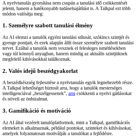
A nyelvtanulás gyorsítása nem csupán a tanulási idő csökkentését
jelenti, hanem a hatékonyabb tudáselsajátítást is. A Talkpal ezt több
módon valósítja meg:
1. Személyre szabott tanulási élmény
Az AI elemzi a tanulók egyéni tanulási stílusát, szókincs szintjét és
gyenge pontjait, és ezek alapján állít össze személyre szabott tanulási
tervet. Ezáltal a tanulók nem vesznek el felesleges ismétlésekben
vagy túl könnyű anyagban, hanem mindig az aktuális szintjüknek
megfelelő kihívásokkal találkoznak.
2. Valós idejű beszédgyakorlat
A beszédkészség fejlesztése a nyelvtanulás egyik legnehezebb része.
A Talkpal lehetőséget biztosít arra, hogy a tanulók mesterséges
intelligenciával „beszélgessenek”,
ami
csökkenti a nyelvi gátlásokat
és növeli az önbizalmat.
3. Gamifikáció és motiváció
Az AI által vezérelt tanulóplatformok, mint a Talkpal, gamifikációs
elemeket is alkalmaznak, például pontokat, szinteket és kihívásokat,
amelyek folyamatosan motiválják a tanulókat a fejlődésre.