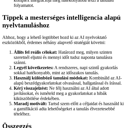
komplex integrációja még hatékonyabbá teszi a tanulási
folyamatot.
Tippek a mesterséges intelligencia alapú
nyelvtanuláshoz
Ahhoz, hogy a lehető legtöbbet hozd ki az AI nyelvoktató
eszközökből, érdemes néhány alapvető stratégiát követni:
Állíts fel reális célokat:
Határozd meg, milyen szinten
szeretnél eljutni és mennyi időt tudsz naponta tanulásra
szánni.
Legyél következetes:
A rendszeres, napi szintű gyakorlás
sokkal hatékonyabb, mint az időszakos tanulás.
Használj különböző tanulási módokat:
Kombináld az AI-
alapú beszédgyakorlatokat olvasással, hallgatással és írással.
Kérj visszajelzést:
Ne félj használni az AI által adott
javításokat, és ismételd meg a gyakorlatokat a hibák
kiküszöbölése érdekében.
Maradj motivált:
Tartsd szem előtt a céljaidat és használd ki
a gamifikáció adta lehetőségeket a tanulás élvezetesebbé
tételéhez.
Összegzés