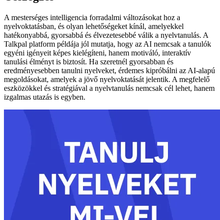
A mesterséges intelligencia forradalmi változásokat hoz a
nyelvoktatásban, és olyan lehetőségeket kínál, amelyekkel
hatékonyabbá, gyorsabbá és élvezetesebbé válik a nyelvtanulás. A
Talkpal platform példája jól mutatja, hogy az AI nemcsak a tanulók
egyéni igényeit képes kielégíteni, hanem motiváló, interaktív
tanulási élményt is biztosít. Ha szeretnél gyorsabban és
eredményesebben tanulni nyelveket, érdemes kipróbálni az AI-alapú
megoldásokat, amelyek a jövő nyelvoktatását jelentik. A megfelelő
eszközökkel és stratégiával a nyelvtanulás nemcsak cél lehet, hanem
izgalmas utazás is egyben.