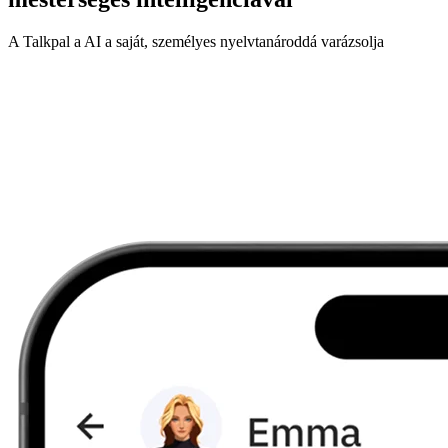
A Talkpal a AI a saját, személyes nyelvtanároddá varázsolja