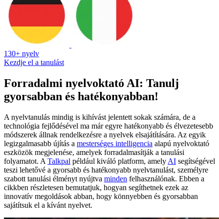
130+ nyelv
Kezdje el a tanulást
Forradalmi nyelvoktató AI: Tanulj
gyorsabban és hatékonyabban!
A nyelvtanulás mindig is kihívást jelentett sokak számára, de a
technológia fejlődésével ma már egyre hatékonyabb és élvezetesebb
módszerek állnak rendelkezésre a nyelvek elsajátítására. Az egyik
legizgalmasabb újítás a
mesterséges intelligencia
alapú nyelvoktató
eszközök megjelenése, amelyek forradalmasítják a tanulási
folyamatot. A
Talkpal
például kiváló platform, amely
AI
segítségével
teszi lehetővé a gyorsabb és hatékonyabb nyelvtanulást, személyre
szabott tanulási élményt nyújtva
minden
felhasználónak. Ebben a
cikkben részletesen bemutatjuk, hogyan segíthetnek ezek az
innovatív megoldások abban, hogy könnyebben és gyorsabban
sajátítsuk el a kívánt nyelvet.