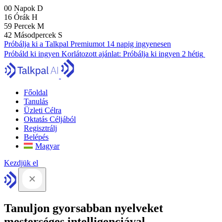
00
Napok
D
16
Órák
H
59
Percek
M
41
Másodpercek
S
Próbálja ki a Talkpal Premiumot 14 napig ingyenesen
Próbáld ki ingyen
Korlátozott ajánlat:
Próbálja ki ingyen 2 hétig
Főoldal
Tanulás
Üzleti Célra
Oktatás Céljából
Regisztrálj
Belépés
Magyar
Kezdjük el
Tanuljon gyorsabban nyelveket
mesterséges intelligenciával