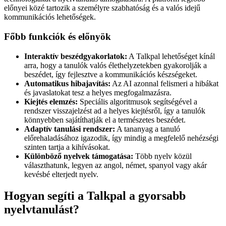
előnyei közé tartozik a személyre szabhatóság és a valós idejű
kommunikációs lehetőségek.
Főbb funkciók és előnyök
Interaktív beszédgyakorlatok:
A Talkpal lehetőséget kínál
arra, hogy a tanulók valós élethelyzetekben gyakorolják a
beszédet, így fejlesztve a kommunikációs készségeket.
Automatikus hibajavítás:
Az AI azonnal felismeri a hibákat
és javaslatokat tesz a helyes megfogalmazásra.
Kiejtés elemzés:
Speciális algoritmusok segítségével a
rendszer visszajelzést ad a helyes kiejtésről, így a tanulók
könnyebben sajátíthatják el a természetes beszédet.
Adaptív tanulási rendszer:
A tananyag a tanuló
előrehaladásához igazodik, így mindig a megfelelő nehézségi
szinten tartja a kihívásokat.
Különböző nyelvek támogatása:
Több nyelv közül
választhatunk, legyen az angol, német, spanyol vagy akár
kevésbé elterjedt nyelv.
Hogyan segíti a Talkpal a gyorsabb
nyelvtanulást?