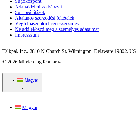
Súgóközpont
Adatvédelmi szabályzat
Süti-beállítások
Általános szerződési feltételek
Végfelhasználói licencszerződés
Ne add el/oszd meg a személyes adataimat
Impresszum
Talkpal, Inc., 2810 N Church St, Wilmington, Delaware 19802, US
© 2026 Minden jog fenntartva.
Magyar
Magyar