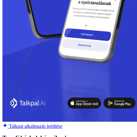
Talkpal alkalmazás letöltése