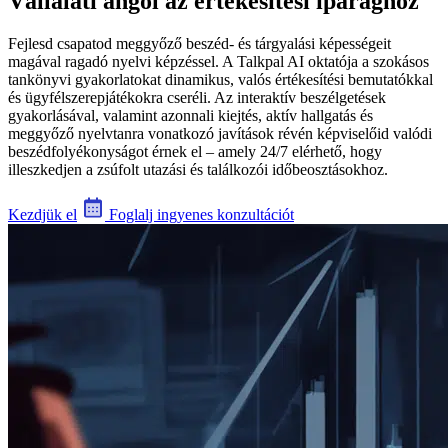
Vállalati angol az értékesítési iparághoz
Fejlesd csapatod meggyőző beszéd- és tárgyalási képességeit
magával ragadó nyelvi képzéssel. A Talkpal AI oktatója a szokásos
tankönyvi gyakorlatokat dinamikus, valós értékesítési bemutatókkal
és ügyfélszerepjátékokra cseréli. Az interaktív beszélgetések
gyakorlásával, valamint azonnali kiejtés, aktív hallgatás és
meggyőző nyelvtanra vonatkozó javítások révén képviselőid valódi
beszédfolyékonyságot érnek el – amely 24/7 elérhető, hogy
illeszkedjen a zsúfolt utazási és találkozói időbeosztásokhoz.
Kezdjük el
Foglalj ingyenes konzultációt