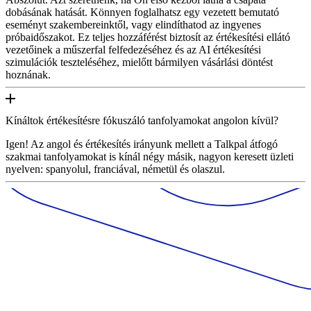
dobásának hatását. Könnyen foglalhatsz egy vezetett bemutató
eseményt szakembereinktől, vagy elindíthatod az ingyenes
próbaidőszakot. Ez teljes hozzáférést biztosít az értékesítési ellátó
vezetőinek a műszerfal felfedezéséhez és az AI értékesítési
szimulációk teszteléséhez, mielőtt bármilyen vásárlási döntést
hoznának.
Kínáltok értékesítésre fókuszáló tanfolyamokat angolon kívül?
Igen! Az angol és értékesítés irányunk mellett a Talkpal átfogó
szakmai tanfolyamokat is kínál négy másik, nagyon keresett üzleti
nyelven: spanyolul, franciával, németül és olaszul.