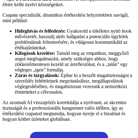
életre kelíti nyelvi készségeiket.
Csapata specializált, dinamikus értékesítési helyzetekben navigál,
mint például:
Hideghívás és felfedezés:
Gyakorold a tökéletes nyitó hook
művészetét, használj aktív hallgatást a potenciális ügyfelek
problémáinak felismerésére, és világosan kommunikáld az
értékajánlatokat.
Kifogások kezelése:
Tanuld meg az empatikus, meggyőző
angol megfogalmazást, amely szükséges ahhoz, hogy
zökkenőmentesen kezeld az árreflexiókat, és a „talán” egy
végleges „igen” formálja.
Zárás és tárgyalások:
Építse ki a beszélt magabiztosságot a
szerződés feltételeinek megvitatásához, megállapodások
véglegesítéséhez, és magabiztosan vezessük a nemzetközi
érintetteket a célvonalon.
Az azonnali AI visszajelzés korrektiálja a nyelvtant, az akcentus
tisztaságát és a professzionális hangnemet valós időben, így az
értékesítési csapatod megtanulja, hogyan nyerje el a bizalmat és
hogyan köthet üzleteket globálisan.