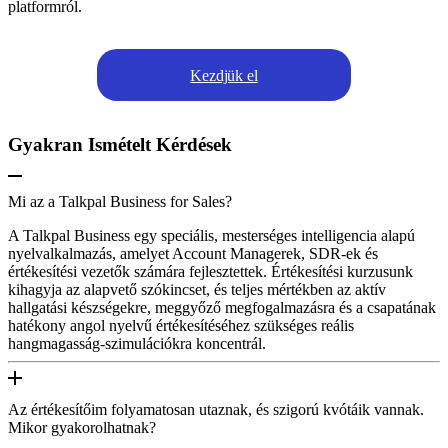
platformról.
Kezdjük el
Gyakran Ismételt Kérdések
Mi az a Talkpal Business for Sales?
A Talkpal Business egy speciális, mesterséges intelligencia alapú
nyelvalkalmazás, amelyet Account Managerek, SDR-ek és
értékesítési vezetők számára fejlesztettek. Értékesítési kurzusunk
kihagyja az alapvető szókincset, és teljes mértékben az aktív
hallgatási készségekre, meggyőző megfogalmazásra és a csapatának
hatékony angol nyelvű értékesítéséhez szükséges reális
hangmagasság-szimulációkra koncentrál.
Az értékesítőim folyamatosan utaznak, és szigorú kvótáik vannak.
Mikor gyakorolhatnak?