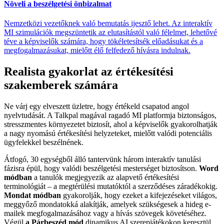
Növeli a beszélgetési önbizalmat
Nemzetközi vezetőknek való bemutatás ijesztő lehet. Az interaktív
MI szimulációk megszüntetik az elutasítástól való félelmet, lehetővé
téve a képviselők számára, hogy tökéletesítsék előadásukat és a
megfogalmazásukat, mielőtt élő felfedező hívásra indulnak.
Realista gyakorlat az értékesítési
szakemberek számára
Ne várj egy elveszett üzletre, hogy értékeld csapatod angol
nyelvtudását. A Talkpal magával ragadó MI platformja biztonságos,
stresszmentes környezetet biztosít, ahol a képviselők gyakorolhatják
a nagy nyomású értékesítési helyzeteket, mielőtt valódi potenciális
ügyfelekkel beszélnének.
Átfogó, 30 egységből álló tantervünk három interaktív tanulási
fázisra épül, hogy valódi beszélgetési mesterséget biztosítson.
Word
módban
a tanulók megjegyezik az alapvető értékesítési
terminológiát – a megtérülési mutatóktól a szerződéses záradékokig.
Mondat módban
gyakorolják, hogy ezeket a kifejezéseket világos,
meggyőző mondatokká alakítják, amelyek szükségesek a hideg e-
mailek megfogalmazásához vagy a hívás szövegek követéséhez.
Végül
a Párbeszéd mód
dinamikus AI szerepjátékokon keresztül