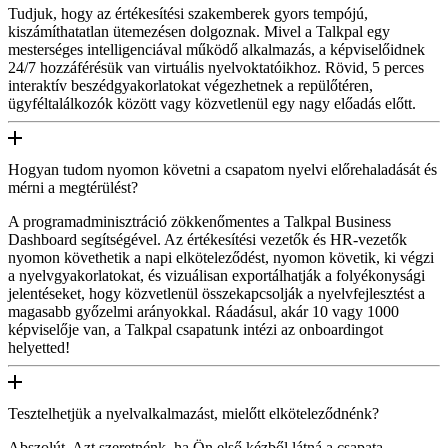
Tudjuk, hogy az értékesítési szakemberek gyors tempójú,
kiszámíthatatlan ütemezésen dolgoznak. Mivel a Talkpal egy
mesterséges intelligenciával működő alkalmazás, a képviselőidnek
24/7 hozzáférésük van virtuális nyelvoktatóikhoz. Rövid, 5 perces
interaktív beszédgyakorlatokat végezhetnek a repülőtéren,
ügyféltalálkozók között vagy közvetlenül egy nagy előadás előtt.
Hogyan tudom nyomon követni a csapatom nyelvi előrehaladását és
mérni a megtérülést?
A programadminisztráció zökkenőmentes a Talkpal Business
Dashboard segítségével. Az értékesítési vezetők és HR-vezetők
nyomon követhetik a napi elköteleződést, nyomon követik, ki végzi
a nyelvgyakorlatokat, és vizuálisan exportálhatják a folyékonysági
jelentéseket, hogy közvetlenül összekapcsolják a nyelvfejlesztést a
magasabb győzelmi arányokkal. Ráadásul, akár 10 vagy 1000
képviselője van, a Talkpal csapatunk intézi az onboardingot
helyetted!
Tesztelhetjük a nyelvalkalmazást, mielőtt elköteleződnénk?
Abszolút. Azt szeretnénk, ha Ön első kézből látná a csapata