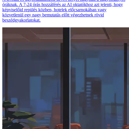
óráknak. A 7-24 órás hozzáférés az AI oktatókhoz azt jelenti, hogy
képviselőid repülés közben, hotelek előcsarnokában vagy
közvetlenül egy nagy bemutatás előtt végezhetnek rövid
beszédgyakorlatokat.