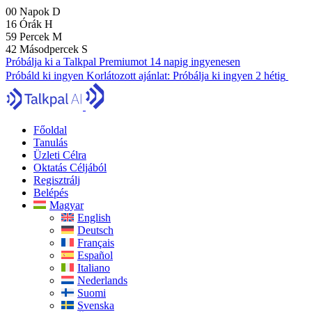
00
Napok
D
16
Órák
H
59
Percek
M
41
Másodpercek
S
Próbálja ki a Talkpal Premiumot 14 napig ingyenesen
Próbáld ki ingyen
Korlátozott ajánlat:
Próbálja ki ingyen 2 hétig
Főoldal
Tanulás
Üzleti Célra
Oktatás Céljából
Regisztrálj
Belépés
Magyar
English
Deutsch
Français
Español
Italiano
Nederlands
Suomi
Svenska