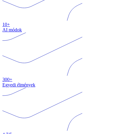
10+
AI módok
300+
Egyedi élmények