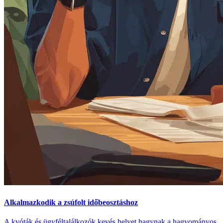
Alkalmazkodik a zsúfolt időbeosztáshoz
A kvóták és ügyféltalálkozók kevés helyet hagynak a hagyományos