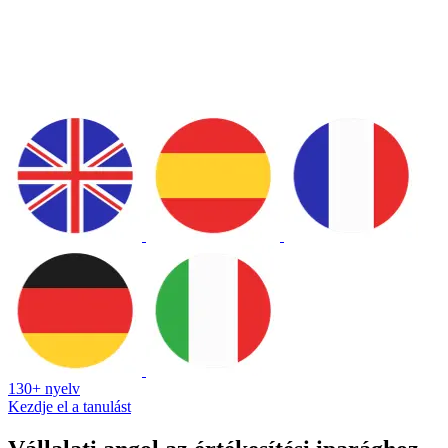
130+ nyelv
Kezdje el a tanulást