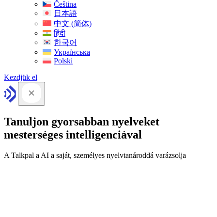
Čeština
日本語
中文 (简体)
हिंदी
한국어
Українська
Polski
Kezdjük el
Tanuljon gyorsabban nyelveket
mesterséges intelligenciával
A Talkpal a AI a saját, személyes nyelvtanároddá varázsolja