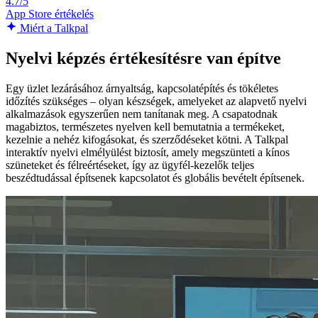
4.7/5
App Store értékelés
Miért a Talkpal
Nyelvi képzés értékesítésre van építve
Egy üzlet lezárásához árnyaltság, kapcsolatépítés és tökéletes
időzítés szükséges – olyan készségek, amelyeket az alapvető nyelvi
alkalmazások egyszerűen nem tanítanak meg. A csapatodnak
magabiztos, természetes nyelven kell bemutatnia a termékeket,
kezelnie a nehéz kifogásokat, és szerződéseket kötni. A Talkpal
interaktív nyelvi elmélyülést biztosít, amely megszünteti a kínos
szüneteket és félreértéseket, így az ügyfél-kezelők teljes
beszédtudással építsenek kapcsolatot és globális bevételt építsenek.