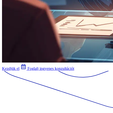
Kezdjük el
Foglalj ingyenes konzultációt