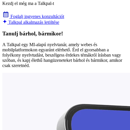
Kezdj el még ma a Talkpal-t
Foglalj ingyenes konzultációt
Talkpal alkalmazás letöltése
Tanulj bárhol, bármikor!
A Talkpal egy MI-alapú nyelvtanár, amely webes és
mobilplatformokon egyaránt elérhető. Érd el gyorsabban a
folyékony nyelvtudást, beszélgess érdekes témákról írásban vagy
szóban, és kapj élethű hangüzeneteket bárhol és bármikor, amikor
csak szeretnéd.