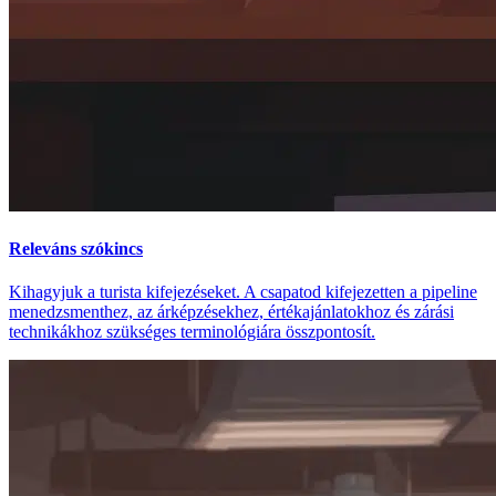
Releváns szókincs
Kihagyjuk a turista kifejezéseket. A csapatod kifejezetten a pipeline
menedzsmenthez, az árképzésekhez, értékajánlatokhoz és zárási
technikákhoz szükséges terminológiára összpontosít.