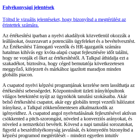
Folyékonysági jelentések
Töltsd le vizuális jelentéseket, hogy bizonyítsd a megtérülést az
érintettek számára.
Az értékesítési iparban a nyelvi akadályok közvetlenül okozzák a
leállásokat, összezavart a potenciális ügyfeleket és a bevételvesztést.
Az Értékesítési Támogató vezetők és HR-igazgatók számára
hatalmas kihívás egy kvóta-alapú csapat fejlesztésére időt találni,
hogy ne vonják el őket az értékesítéstől. A Talkpal áthidalja ezt a
szakadékot, biztosítva, hogy céged bemutatója következetesen
meggyőző, kifejezett és márkához igazított maradjon minden
globális piacon.
A csapatod nyelvi képzési programjának kezelése nem lassíthatja az
értékesítési sebességedet. Központosított üzleti irányítópultonk
világos betekintést nyújt az ügynökök tanulási szokásaiba. Akár
belső értékesítési csapatot, akár egy globális terepi vezetői hálózatot
irányítasz, a Talkpal zökkenőmentesen alkalmazkodik az
igényeidhez. A csapatod angol nyelvtudásának fejlesztésével aktívan
csökkented a pitch-szorongást, növeled a konverziós arányokat, és
növeled a nemzetközi bevételt. Kövesd a napi tanulási sorozatokat,
figyeld a beszédfolyékonyság javulását, és könnyedén bizonyítsd a
képzési programod megtérülését – mindezt egyetlen intuitív