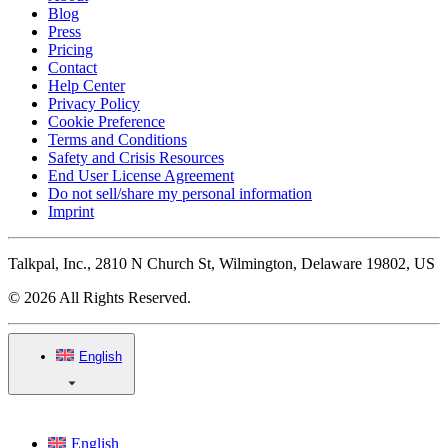
Blog
Press
Pricing
Contact
Help Center
Privacy Policy
Cookie Preference
Terms and Conditions
Safety and Crisis Resources
End User License Agreement
Do not sell/share my personal information
Imprint
Talkpal, Inc., 2810 N Church St, Wilmington, Delaware 19802, US
© 2026 All Rights Reserved.
English
English