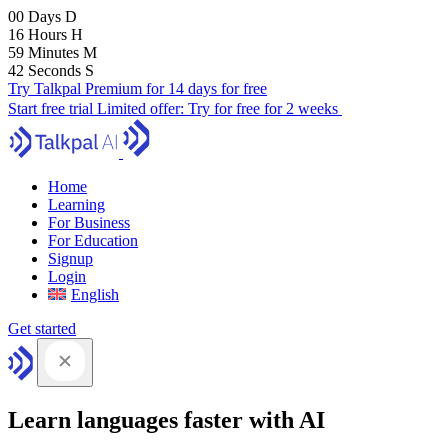
00
Days
D
16
Hours
H
59
Minutes
M
41
Seconds
S
Try Talkpal Premium for 14 days for free
Start free trial
Limited offer:
Try for free for 2 weeks
Home
Learning
For Business
For Education
Signup
Login
English
Get started
Learn languages faster with AI