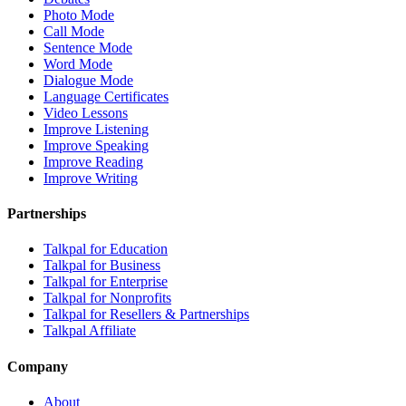
Photo Mode
Call Mode
Sentence Mode
Word Mode
Dialogue Mode
Language Certificates
Video Lessons
Improve Listening
Improve Speaking
Improve Reading
Improve Writing
Partnerships
Talkpal for Education
Talkpal for Business
Talkpal for Enterprise
Talkpal for Nonprofits
Talkpal for Resellers & Partnerships
Talkpal Affiliate
Company
About