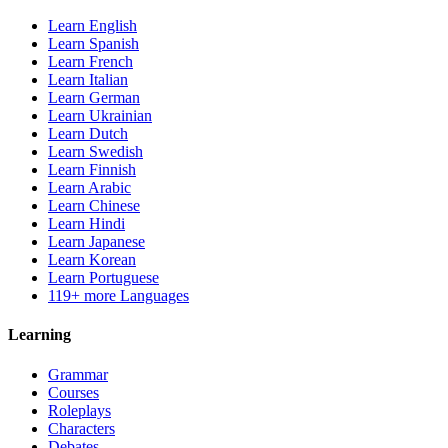
Learn English
Learn Spanish
Learn French
Learn Italian
Learn German
Learn Ukrainian
Learn Dutch
Learn Swedish
Learn Finnish
Learn Arabic
Learn Chinese
Learn Hindi
Learn Japanese
Learn Korean
Learn Portuguese
119+ more Languages
Learning
Grammar
Courses
Roleplays
Characters
Debates