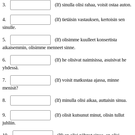
3.
(If) sinulla olisi rahaa, voisit ostaa auton.
4.
(If) tietäisin vastauksen, kertoisin sen
sinulle.
5.
(If) olisimme kuulleet konsertista
aikaisemmin, olisimme menneet sinne.
6.
(If) he olisivat naimisissa, asuisivat he
yhdessä.
7.
(If) voisit matkustaa ajassa, minne
menisit?
8.
(If) minulla olisi aikaa, auttaisin sinua.
9.
(If) olisit kutsunut minut, olisin tullut
juhliin.