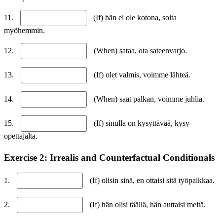
11.
(If) hän ei ole kotona, soita
myöhemmin.
12.
(When) sataa, ota sateenvarjo.
13.
(If) olet valmis, voimme lähteä.
14.
(When) saat palkan, voimme juhlia.
15.
(If) sinulla on kysyttävää, kysy
opettajalta.
Exercise 2: Irrealis and Counterfactual Conditionals
1.
(If) olisin sinä, en ottaisi sitä työpaikkaa.
2.
(If) hän olisi täällä, hän auttaisi meitä.