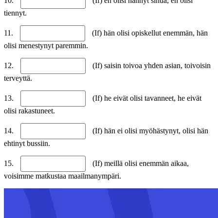
10.
(If) en olisi nähnyt sinua, en olisi
tiennyt.
11.
(If) hän olisi opiskellut enemmän, hän
olisi menestynyt paremmin.
12.
(If) saisin toivoa yhden asian, toivoisin
terveyttä.
13.
(If) he eivät olisi tavanneet, he eivät
olisi rakastuneet.
14.
(If) hän ei olisi myöhästynyt, olisi hän
ehtinyt bussiin.
15.
(If) meillä olisi enemmän aikaa,
voisimme matkustaa maailmanympäri.