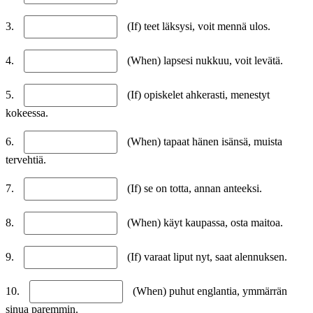
3.
(If) teet läksysi, voit mennä ulos.
4.
(When) lapsesi nukkuu, voit levätä.
5.
(If) opiskelet ahkerasti, menestyt
kokeessa.
6.
(When) tapaat hänen isänsä, muista
tervehtiä.
7.
(If) se on totta, annan anteeksi.
8.
(When) käyt kaupassa, osta maitoa.
9.
(If) varaat liput nyt, saat alennuksen.
10.
(When) puhut englantia, ymmärrän
sinua paremmin.