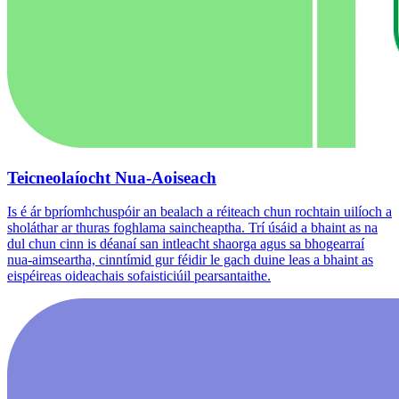
Teicneolaíocht Nua-Aoiseach
Is é ár bpríomhchuspóir an bealach a réiteach chun rochtain uilíoch a
sholáthar ar thuras foghlama saincheaptha. Trí úsáid a bhaint as na
dul chun cinn is déanaí san intleacht shaorga agus sa bhogearraí
nua-aimseartha, cinntímid gur féidir le gach duine leas a bhaint as
eispéireas oideachais sofaisticiúil pearsantaithe.