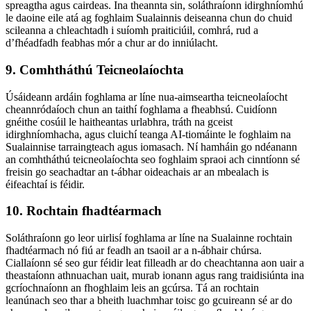
spreagtha agus cairdeas. Ina theannta sin, soláthraíonn idirghníomhú
le daoine eile atá ag foghlaim Sualainnis deiseanna chun do chuid
scileanna a chleachtadh i suíomh praiticiúil, comhrá, rud a
d’fhéadfadh feabhas mór a chur ar do inniúlacht.
9. Comhtháthú Teicneolaíochta
Úsáideann ardáin foghlama ar líne nua-aimseartha teicneolaíocht
cheannródaíoch chun an taithí foghlama a fheabhsú. Cuidíonn
gnéithe cosúil le haitheantas urlabhra, tráth na gceist
idirghníomhacha, agus cluichí teanga AI-tiomáinte le foghlaim na
Sualainnise tarraingteach agus iomasach. Ní hamháin go ndéanann
an comhtháthú teicneolaíochta seo foghlaim spraoi ach cinntíonn sé
freisin go seachadtar an t-ábhar oideachais ar an mbealach is
éifeachtaí is féidir.
10. Rochtain fhadtéarmach
Soláthraíonn go leor uirlisí foghlama ar líne na Sualainne rochtain
fhadtéarmach nó fiú ar feadh an tsaoil ar a n-ábhair chúrsa.
Ciallaíonn sé seo gur féidir leat filleadh ar do cheachtanna aon uair a
theastaíonn athnuachan uait, murab ionann agus rang traidisiúnta ina
gcríochnaíonn an fhoghlaim leis an gcúrsa. Tá an rochtain
leanúnach seo thar a bheith luachmhar toisc go gcuireann sé ar do