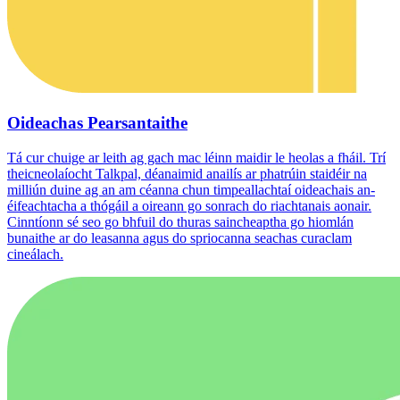
Oideachas Pearsantaithe
Tá cur chuige ar leith ag gach mac léinn maidir le heolas a fháil. Trí
theicneolaíocht Talkpal, déanaimid anailís ar phatrúin staidéir na
milliún duine ag an am céanna chun timpeallachtaí oideachais an-
éifeachtacha a thógáil a oireann go sonrach do riachtanais aonair.
Cinntíonn sé seo go bhfuil do thuras saincheaptha go hiomlán
bunaithe ar do leasanna agus do spriocanna seachas curaclam
cineálach.