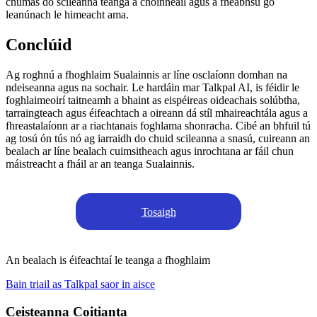
chumas do scileanna teanga a choinneáil agus a fheabhsú go
leanúnach le himeacht ama.
Conclúid
Ag roghnú a fhoghlaim Sualainnis ar líne osclaíonn domhan na
ndeiseanna agus na sochair. Le hardáin mar Talkpal AI, is féidir le
foghlaimeoirí taitneamh a bhaint as eispéireas oideachais solúbtha,
tarraingteach agus éifeachtach a oireann dá stíl mhaireachtála agus a
fhreastalaíonn ar a riachtanais foghlama shonracha. Cibé an bhfuil tú
ag tosú ón tús nó ag iarraidh do chuid scileanna a snasú, cuireann an
bealach ar líne bealach cuimsitheach agus inrochtana ar fáil chun
máistreacht a fháil ar an teanga Sualainnis.
Tosaigh
An bealach is éifeachtaí le teanga a fhoghlaim
Bain triail as Talkpal saor in aisce
Ceisteanna Coitianta