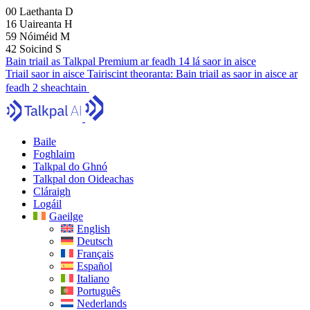
00
Laethanta
D
16
Uaireanta
H
59
Nóiméid
M
41
Soicind
S
Bain triail as Talkpal Premium ar feadh 14 lá saor in aisce
Triail saor in aisce
Tairiscint theoranta:
Bain triail as saor in aisce ar
feadh 2 sheachtain
Baile
Foghlaim
Talkpal do Ghnó
Talkpal don Oideachas
Cláraigh
Logáil
Gaeilge
English
Deutsch
Français
Español
Italiano
Português
Nederlands