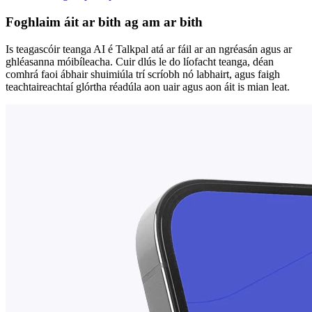
Foghlaim áit ar bith ag am ar bith
Is teagascóir teanga AI é Talkpal atá ar fáil ar an ngréasán agus ar
ghléasanna móibíleacha. Cuir dlús le do líofacht teanga, déan
comhrá faoi ábhair shuimiúla trí scríobh nó labhairt, agus faigh
teachtaireachtaí glórtha réadúla aon uair agus aon áit is mian leat.