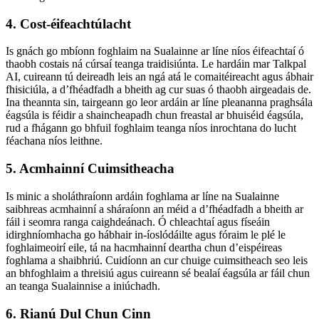
4. Cost-éifeachtúlacht
Is gnách go mbíonn foghlaim na Sualainne ar líne níos éifeachtaí ó
thaobh costais ná cúrsaí teanga traidisiúnta. Le hardáin mar Talkpal
AI, cuireann tú deireadh leis an ngá atá le comaitéireacht agus ábhair
fhisiciúla, a d’fhéadfadh a bheith ag cur suas ó thaobh airgeadais de.
Ina theannta sin, tairgeann go leor ardáin ar líne pleananna praghsála
éagsúla is féidir a shaincheapadh chun freastal ar bhuiséid éagsúla,
rud a fhágann go bhfuil foghlaim teanga níos inrochtana do lucht
féachana níos leithne.
5. Acmhainní Cuimsitheacha
Is minic a sholáthraíonn ardáin foghlama ar líne na Sualainne
saibhreas acmhainní a sháraíonn an méid a d’fhéadfadh a bheith ar
fáil i seomra ranga caighdeánach. Ó chleachtaí agus físeáin
idirghníomhacha go hábhair in-íoslódáilte agus fóraim le plé le
foghlaimeoirí eile, tá na hacmhainní deartha chun d’eispéireas
foghlama a shaibhriú. Cuidíonn an cur chuige cuimsitheach seo leis
an bhfoghlaim a threisiú agus cuireann sé bealaí éagsúla ar fáil chun
an teanga Sualainnise a iniúchadh.
6. Rianú Dul Chun Cinn