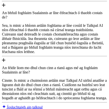
An bhfuil foghlaim Sualainnis ar líne éifeachtach ó thaobh costais
de?
Sea, is minic a bhíonn ardáin foghlama ar líne cosúil le Talkpal AI
níos éifeachtaí ó thaobh costais ná cúrsaí teanga traidisiúnta.
Cuireann siad deireadh le costais chomaitéireachta agus costais
ábhair fhisiciúla. Ina theannta sin, cuireann go leor ardáin ar líne
pleananna praghsála éagsúla ar fáil chun buiséid éagsúla a fheistiú,
rud a fhágann go bhfuil foghlaim teanga níos inrochtana do lucht
féachana níos leithne.
An féidir liom mo dhul chun cinn a rianú agus mé ag foghlaim
Sualainnis ar líne?
Cinnte. Is minic a chuimsíonn ardáin mar Talkpal AI uirlisí anailíse a
ligeann duit do dhul chun cinn a rianú. Cuidíonn na huirlisí seo leat
tuiscint a fháil ar na réimsí a bhfuil máistreacht agat orthu agus cá
dteastaíonn níos mó cleachtais uait, ag cinntiú go bhfuil tú ag
bogadh ar aghaidh go héifeachtach i do spriocanna foghlama teanga.
Íosluchtaigh aip talkpal