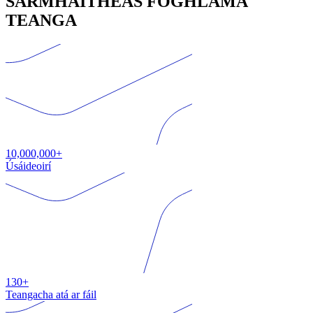
SÁRMHAITHEAS FOGHLAMA
TEANGA
10,000,000+
Úsáideoirí
130+
Teangacha atá ar fáil