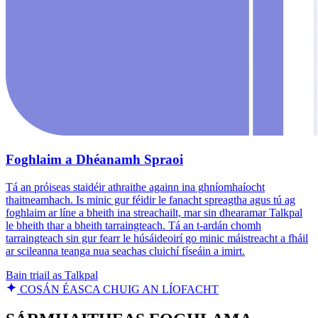
Foghlaim a Dhéanamh Spraoi
Tá an próiseas staidéir athraithe againn ina ghníomhaíocht
thaitneamhach. Is minic gur féidir le fanacht spreagtha agus tú ag
foghlaim ar líne a bheith ina streachailt, mar sin dhearamar Talkpal
le bheith thar a bheith tarraingteach. Tá an t-ardán chomh
tarraingteach sin gur fearr le húsáideoirí go minic máistreacht a fháil
ar scileanna teanga nua seachas cluichí físeáin a imirt.
Bain triail as Talkpal
COSÁN ÉASCA CHUIG AN LÍOFACHT