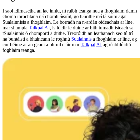
I saol idirnasctha an lae inniu, ní raibh teanga nua a fhoghlaim riamh
chomh inrochtana ná chomh áisiúil, go háirithe má tá suim agat
Sualainnisis a fhoghlaim. Le borradh na n-ardán oideachais ar líne,
mar shampla
Talkpal AI
, is féidir le duine ar bith tumadh isteach sa
tSualainnis ó chompord a dtithe. Treoróidh an leathanach seo tú trí
na buntáistí a bhaineann le roghnú
Sualainnis
a fhoghlaim ar líne, ag
cur béime ar an gcaoi a bhfuil cláir mar
Talkpal
AI
ag réabhlóidiú
foghlaim teanga.