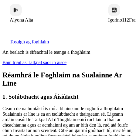
Alyona Alta
Igorino112Fran
Tosaigh ag foghlaim
An bealach is éifeachtaí le teanga a fhoghlaim
Bain triail as Talkpal saor in aisce
Réamhrá le Foghlaim na Sualainne Ar
Líne
1. Solúbthacht agus Áisiúlacht
Ceann de na buntáistí is mó a bhaineann le roghnú a fhoghlaim
Sualainnis ar líne is ea an tsolúbthacht a thairgeann sé. Ligeann
ardáin cosúil le Talkpal AI d’fhoghlaimeoirí rochtain a fháil ar
cheachtanna agus ar acmhainní ag am ar bith den lá, rud atá foirfe
chun freastal ar aon sceideal. Cibé an gairmí gnóthach tú, mac léinn,
nó duine éigin juggling freagrachtaí iolracha, cinntíonn foghlaim ar