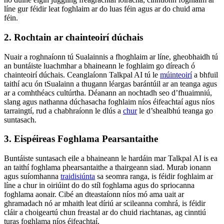
líne gur féidir leat foghlaim ar do luas féin agus ar do chuid ama
féin.
2. Rochtain ar chainteoirí dúchais
Nuair a roghnaíonn tú Sualainnis a fhoghlaim ar líne, gheobhaidh tú
an buntáiste luachmhar a bhaineann le foghlaim go díreach ó
chainteoirí dúchais. Ceanglaíonn Talkpal AI tú le
múinteoirí
a bhfuil
taithí acu ón tSualainn a thugann léargas barántúil ar an teanga agus
ar a comhthéacs cultúrtha. Déanann an nochtadh seo d’fhuaimniú,
slang agus nathanna dúchasacha foghlaim níos éifeachtaí agus níos
tarraingtí, rud a chabhraíonn le dlús a
chur
le d’shealbhú teanga go
suntasach.
3. Eispéireas Foghlama Pearsantaithe
Buntáiste suntasach eile a bhaineann le hardáin mar Talkpal AI is ea
an taithí foghlama phearsantaithe a thairgeann siad. Murab ionann
agus suíomhanna
traidisiúnta
sa seomra ranga, is féidir foghlaim ar
líne a chur in oiriúint do do stíl foghlama agus do spriocanna
foghlama aonair. Cibé an dteastaíonn níos mó ama uait ar
ghramadach nó ar mhaith leat díriú ar scileanna comhrá, is féidir
cláir a choigeartú chun freastal ar do chuid riachtanas, ag cinntiú
turas foghlama níos éifeachtaí.