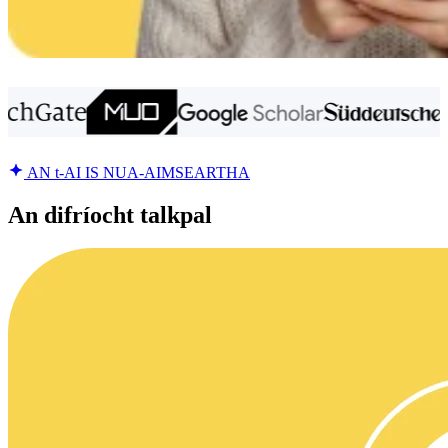
AN t-AI IS NUA-AIMSEARTHA
An difríocht talkpal