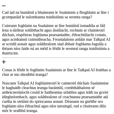
Cad iad na buntáistí a bhaineann le Sualainnis a fhoghlaim ar líne i
gcomparáid le suíomhanna traidisiúnta sa seomra ranga?
Cuireann foghlaim na Sualainne ar líne buntáistí iomadúla ar fáil
lena n-áirítear solúbthacht agus áisiúlacht, rochtain ar chainteoirí
dúchais, eispéireas foghlama pearsantaithe, éifeachtúlacht costais,
agus acmhainní cuimsitheacha. Freastalaíonn ardáin mar Talkpal AI
ar sceidil aonair agus soláthraíonn siad ábhair foghlama éagsúla a
théann níos faide ná an méid is féidir le seomraí ranga traidisiúnta a
thairiscint.
Conas is féidir le foghlaim Sualainnis ar líne le Talkpal AI feabhas a
chur ar mo shealbhú teanga?
Nascann Talkpal AI foghlaimeoirí le cainteoirí dúchais Sualainnise
le haghaidh cleachtas teanga barántúil, comhtháthaíonn sé
ardteicneolaíocht cosúil le haitheantas urlabhra agus tráth na gceist
idirghníomhach, agus soláthraíonn sé ceachtanna pearsantaithe atá
curtha in oiriúint do spriocanna aonair. Déanann na gnéithe seo
foghlaim níos éifeachtaí agus níos tarraingtí, rud a chuireann dlús
mór le sealbhú teanga.