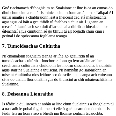
Gné riachtanach d’fhoghlaim na Sualainne ar líne is ea an cumas do
dhul chun cinn a rianú. Is minic a chuimsíonn ardáin mar Talkpal AI
uirlisí anailíse a chabhraíonn leat a fheiceáil cad atá máistreachta
agat agus cá háit a gcaithfidh tú feabhas a chur air. Ligeann an
measúnú leanúnach seo duit d’iarrachtaí a dhíriú ar bhealach níos
éifeachtaí agus cinntíonn sé go bhfuil tú ag bogadh chun cinn i
gcónaí i do spriocanna foghlama teanga.
7. Tumoideachas Cultúrtha
Ní chiallaíonn foghlaim teanga ar líne go gcaillfidh tú an
tumoideachas cultúrtha. Ionchorpraíonn go leor ardáin ar líne
ceachtanna cultúrtha a chuidíonn leat noirm shochaíocha, traidisiúin
agus stair na Sualainne a thuiscint. Ní hamháin go saibhríonn an
tuiscint chultúrtha níos leithne seo do scileanna teanga ach cuireann
sé le do thaithí fhoriomlán agus do thuiscint ar shlí mhaireachtála na
Sualainne.
8. Deiseanna Líonraithe
Is féidir le dul isteach ar ardán ar líne chun Sualainnis a fhoghlaim tú
a nascadh le pobal foghlaimeoirí eile ó gach cearn den domhan. Is
féidir leis an líonra seo a bheith ina fhoinse iontach tacaíochta,