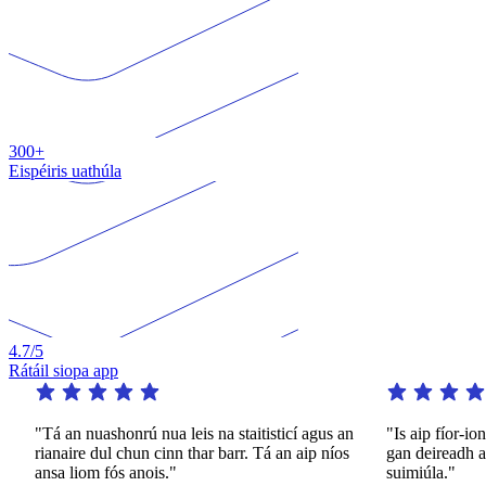
300+
Eispéiris uathúla
4.7
/5
Rátáil siopa app
"Tá an nuashonrú nua leis na staitisticí agus an
"Is aip fíor-ion
rianaire dul chun cinn thar barr. Tá an aip níos
gan deireadh ar 
ansa liom fós anois."
suimiúla."