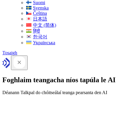
Suomi
Svenska
Čeština
日本語
中文 (简体)
हिंदी
한국어
Українська
Tosaigh
Foghlaim teangacha níos tapúla le AI
Déanann Talkpal do chóitseálaí teanga pearsanta den AI