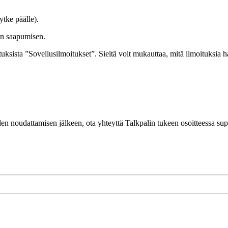
ytke päälle).
sten saapumisen.
etuksista ”Sovellusilmoitukset”. Sieltä voit mukauttaa, mitä ilmoituksia h
en noudattamisen jälkeen, ota yhteyttä Talkpalin tukeen osoitteessa sup