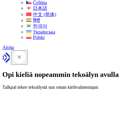
Čeština
日本語
中文 (简体)
हिंदी
한국어
Українська
Polski
Aloita
Opi kieliä nopeammin tekoälyn avulla
Talkpal tekee tekoälystä sun oman kielivalmentajan