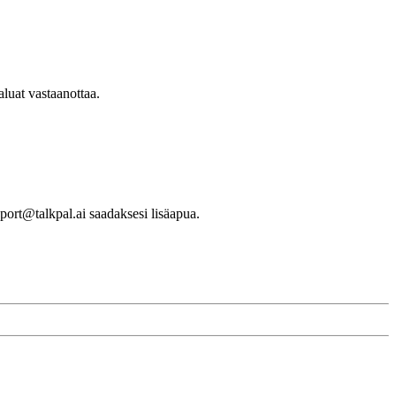
aluat vastaanottaa.
port@talkpal.ai saadaksesi lisäapua.