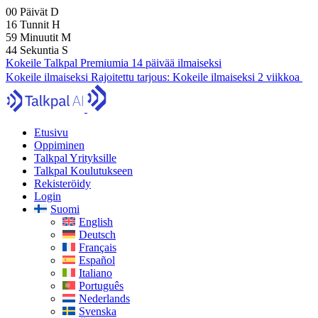
00
Päivät
D
16
Tunnit
H
59
Minuutit
M
43
Sekuntia
S
Kokeile Talkpal Premiumia 14 päivää ilmaiseksi
Kokeile ilmaiseksi
Rajoitettu tarjous:
Kokeile ilmaiseksi 2 viikkoa
Etusivu
Oppiminen
Talkpal Yrityksille
Talkpal Koulutukseen
Rekisteröidy
Login
Suomi
English
Deutsch
Français
Español
Italiano
Português
Nederlands
Svenska