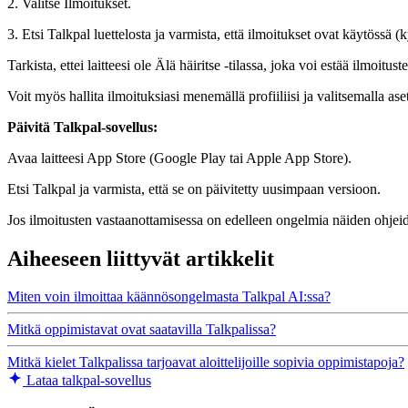
2. Valitse Ilmoitukset.
3. Etsi Talkpal luettelosta ja varmista, että ilmoitukset ovat käytössä (k
Tarkista, ettei laitteesi ole Älä häiritse -tilassa, joka voi estää ilmoitu
Voit myös hallita ilmoituksiasi menemällä profiiliisi ja valitsemalla as
Päivitä Talkpal-sovellus:
Avaa laitteesi App Store (Google Play tai Apple App Store).
Etsi Talkpal ja varmista, että se on päivitetty uusimpaan versioon.
Jos ilmoitusten vastaanottamisessa on edelleen ongelmia näiden ohjeid
Aiheeseen liittyvät artikkelit
Miten voin ilmoittaa käännösongelmasta Talkpal AI:ssa?
Mitkä oppimistavat ovat saatavilla Talkpalissa?
Mitkä kielet Talkpalissa tarjoavat aloittelijoille sopivia oppimistapoja?
Lataa talkpal-sovellus