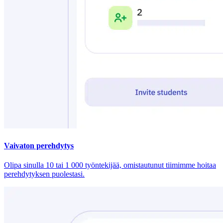
Vaivaton perehdytys
Olipa sinulla 10 tai 1 000 työntekijää, omistautunut tiimimme hoitaa
perehdytyksen puolestasi.