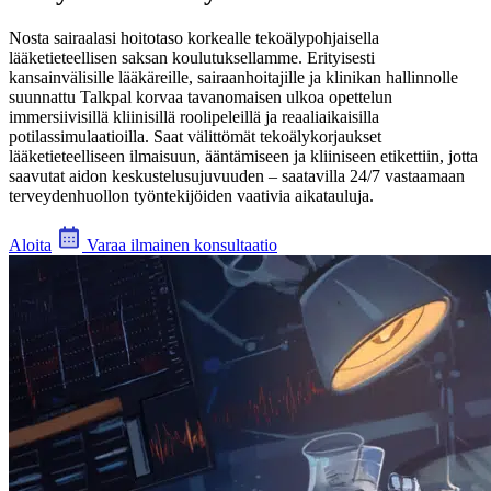
Nosta sairaalasi hoitotaso korkealle tekoälypohjaisella
lääketieteellisen saksan koulutuksellamme. Erityisesti
kansainvälisille lääkäreille, sairaanhoitajille ja klinikan hallinnolle
suunnattu Talkpal korvaa tavanomaisen ulkoa opettelun
immersiivisillä kliinisillä roolipeleillä ja reaaliaikaisilla
potilassimulaatioilla. Saat välittömät tekoälykorjaukset
lääketieteelliseen ilmaisuun, ääntämiseen ja kliiniseen etikettiin, jotta
saavutat aidon keskustelusujuvuuden – saatavilla 24/7 vastaamaan
terveydenhuollon työntekijöiden vaativia aikatauluja.
Aloita
Varaa ilmainen konsultaatio