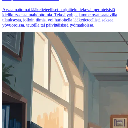
Arvaamattomat lääketieteelliset harjoittelut tekevät perinteisistä
kielikursseista mahdottomia. Tekoälyohjaajamme ovat saatavilla
tilauksesta, jolloin tiimisi voi harjoitella lääketieteellistä saksaa
yövuoroissa, tauoilla tai päivittäisissä työmatkoissa.