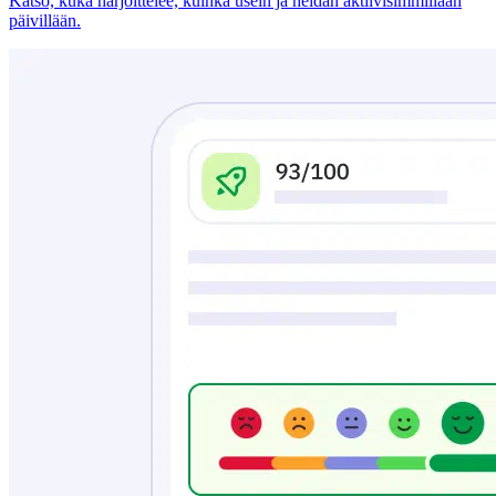
Katso, kuka harjoittelee, kuinka usein ja heidän aktiivisimmillaan
päivillään.