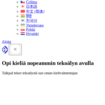
Čeština
日本語
中文 (简体)
हिंदी
한국어
Українська
Polski
Hrvatski
Aloita
Opi kieliä nopeammin tekoälyn avulla
Talkpal tekee tekoälystä sun oman kielivalmentajan