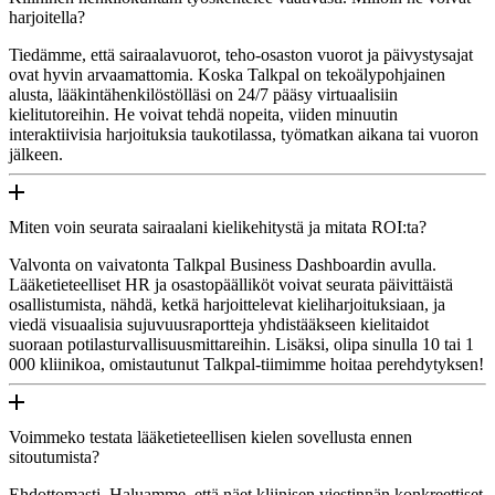
harjoitella?
Tiedämme, että sairaalavuorot, teho-osaston vuorot ja päivystysajat
ovat hyvin arvaamattomia. Koska Talkpal on tekoälypohjainen
alusta, lääkintähenkilöstölläsi on 24/7 pääsy virtuaalisiin
kielitutoreihin. He voivat tehdä nopeita, viiden minuutin
interaktiivisia harjoituksia taukotilassa, työmatkan aikana tai vuoron
jälkeen.
Miten voin seurata sairaalani kielikehitystä ja mitata ROI:ta?
Valvonta on vaivatonta Talkpal Business Dashboardin avulla.
Lääketieteelliset HR ja osastopäälliköt voivat seurata päivittäistä
osallistumista, nähdä, ketkä harjoittelevat kieliharjoituksiaan, ja
viedä visuaalisia sujuvuusraportteja yhdistääkseen kielitaidot
suoraan potilasturvallisuusmittareihin. Lisäksi, olipa sinulla 10 tai 1
000 kliinikoa, omistautunut Talkpal-tiimimme hoitaa perehdytyksen!
Voimmeko testata lääketieteellisen kielen sovellusta ennen
sitoutumista?
Ehdottomasti. Haluamme, että näet kliinisen viestinnän konkreettiset