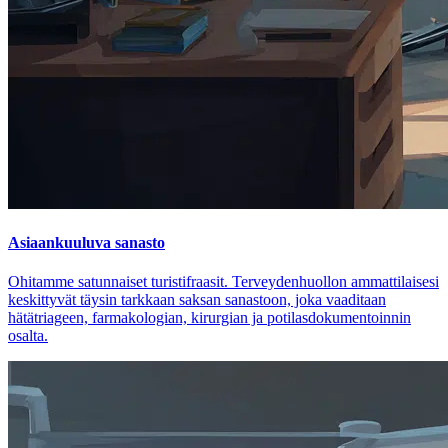
Asiaankuuluva sanasto
Ohitamme satunnaiset turistifraasit. Terveydenhuollon ammattilaisesi
keskittyvät täysin tarkkaan saksan sanastoon, joka vaaditaan
hätätriageen, farmakologian, kirurgian ja potilasdokumentoinnin
osalta.