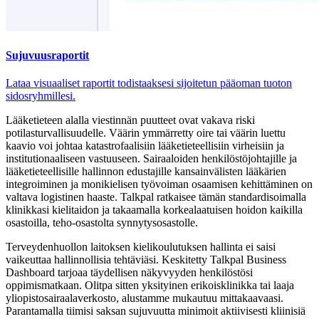
Sujuvuusraportit
Lataa visuaaliset raportit todistaaksesi sijoitetun pääoman tuoton
sidosryhmillesi.
Lääketieteen alalla viestinnän puutteet ovat vakava riski
potilasturvallisuudelle. Väärin ymmärretty oire tai väärin luettu
kaavio voi johtaa katastrofaalisiin lääketieteellisiin virheisiin ja
institutionaaliseen vastuuseen. Sairaaloiden henkilöstöjohtajille ja
lääketieteellisille hallinnon edustajille kansainvälisten lääkärien
integroiminen ja monikielisen työvoiman osaamisen kehittäminen on
valtava logistinen haaste. Talkpal ratkaisee tämän standardisoimalla
klinikkasi kielitaidon ja takaamalla korkealaatuisen hoidon kaikilla
osastoilla, teho-osastolta synnytysosastolle.
Terveydenhuollon laitoksen kielikoulutuksen hallinta ei saisi
vaikeuttaa hallinnollisia tehtäviäsi. Keskitetty Talkpal Business
Dashboard tarjoaa täydellisen näkyvyyden henkilöstösi
oppimismatkaan. Olitpa sitten yksityinen erikoisklinikka tai laaja
yliopistosairaalaverkosto, alustamme mukautuu mittakaavaasi.
Parantamalla tiimisi saksan sujuvuutta minimoit aktiivisesti kliinisiä