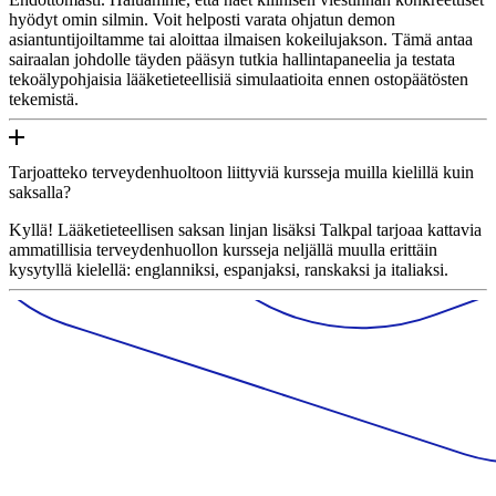
hyödyt omin silmin. Voit helposti varata ohjatun demon
asiantuntijoiltamme tai aloittaa ilmaisen kokeilujakson. Tämä antaa
sairaalan johdolle täyden pääsyn tutkia hallintapaneelia ja testata
tekoälypohjaisia lääketieteellisiä simulaatioita ennen ostopäätösten
tekemistä.
Tarjoatteko terveydenhuoltoon liittyviä kursseja muilla kielillä kuin
saksalla?
Kyllä! Lääketieteellisen saksan linjan lisäksi Talkpal tarjoaa kattavia
ammatillisia terveydenhuollon kursseja neljällä muulla erittäin
kysytyllä kielellä: englanniksi, espanjaksi, ranskaksi ja italiaksi.