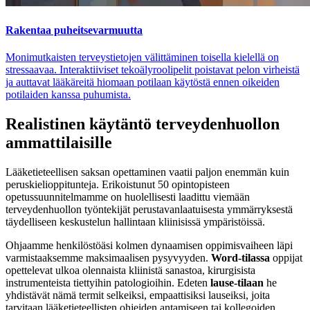
Rakentaa puheitsevarmuutta
Monimutkaisten terveystietojen välittäminen toisella kielellä on
stressaavaa. Interaktiiviset tekoälyroolipelit poistavat pelon virheistä
ja auttavat lääkäreitä hiomaan potilaan käytöstä ennen oikeiden
potilaiden kanssa puhumista.
Realistinen käytäntö terveydenhuollon
ammattilaisille
Lääketieteellisen saksan opettaminen vaatii paljon enemmän kuin
peruskielioppitunteja. Erikoistunut 50 opintopisteen
opetussuunnitelmamme on huolellisesti laadittu viemään
terveydenhuollon työntekijät perustavanlaatuisesta ymmärryksestä
täydelliseen keskustelun hallintaan kliinisissä ympäristöissä.
Ohjaamme henkilöstöäsi kolmen dynaamisen oppimisvaiheen läpi
varmistaaksemme maksimaalisen pysyvyyden.
Word-tilassa
oppijat
opettelevat ulkoa olennaista kliinistä sanastoa, kirurgisista
instrumenteista tiettyihin patologioihin. Edeten
lause-tilaan
he
yhdistävät nämä termit selkeiksi, empaattisiksi lauseiksi, joita
tarvitaan lääketieteellisten ohjeiden antamiseen tai kollegoiden