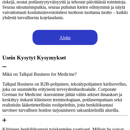
riskejä, nostat potilastyytyväisyyttä ja tehostat päivittäisiä toimintoja.
Seuraa sitoutumisputkia, seuraa puhutun kielen edistymistä ja näytä
vaivattomasti koulutusinvestointiesi tuottoon tuottama tuotto – kaikki
yhdestä turvallisesta kojelaudasta.
Aloita
Usein Kysytyt Kysymykset
Mikä on Talkpal Business for Medicine?
Talkpal Business on B2B-pohjainen, tekoälypohjainen kielisovellus,
joka on suunniteltu erityisesti terveydenhuoltoalalle. Corporate
German for Medicine -kurssimme jättää väliin arkiset ilmaukset ja
keskittyy tiukasti kliiniseen terminologiaan, potilasempatiaan sekä
realistisiin lääketieteellisiin roolipeleihin, joita henkilökuntasi
tarvitsee turvallisen hoidon tarjoamiseen saksankielisillä alueilla.
Kliininen henkilökuntani työskentelee vaativasti. Milloin he voivat