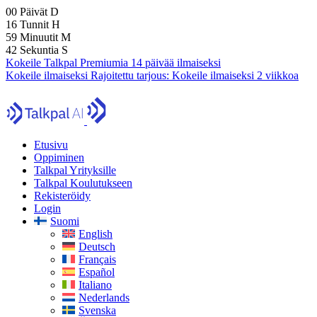
00
Päivät
D
16
Tunnit
H
59
Minuutit
M
41
Sekuntia
S
Kokeile Talkpal Premiumia 14 päivää ilmaiseksi
Kokeile ilmaiseksi
Rajoitettu tarjous:
Kokeile ilmaiseksi 2 viikkoa
Etusivu
Oppiminen
Talkpal Yrityksille
Talkpal Koulutukseen
Rekisteröidy
Login
Suomi
English
Deutsch
Français
Español
Italiano
Nederlands
Svenska