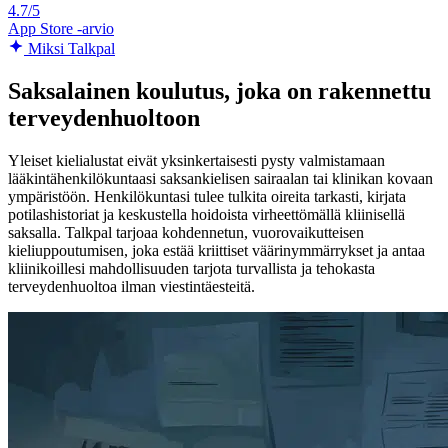
4.7/5
App Store -arvio
Miksi Talkpal
Saksalainen koulutus, joka on rakennettu
terveydenhuoltoon
Yleiset kielialustat eivät yksinkertaisesti pysty valmistamaan
lääkintähenkilökuntaasi saksankielisen sairaalan tai klinikan kovaan
ympäristöön. Henkilökuntasi tulee tulkita oireita tarkasti, kirjata
potilashistoriat ja keskustella hoidoista virheettömällä kliinisellä
saksalla. Talkpal tarjoaa kohdennetun, vuorovaikutteisen
kieliuppoutumisen, joka estää kriittiset väärinymmärrykset ja antaa
kliinikoillesi mahdollisuuden tarjota turvallista ja tehokasta
terveydenhuoltoa ilman viestintäesteitä.