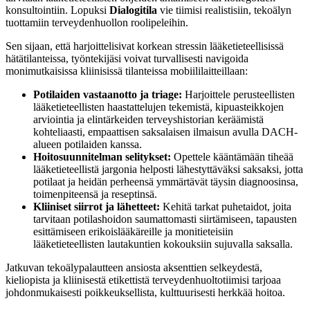
konsultointiin. Lopuksi
Dialogitila
vie tiimisi realistisiin, tekoälyn
tuottamiin terveydenhuollon roolipeleihin.
Sen sijaan, että harjoittelisivat korkean stressin lääketieteellisissä
hätätilanteissa, työntekijäsi voivat turvallisesti navigoida
monimutkaisissa kliinisissä tilanteissa mobiililaitteillaan:
Potilaiden vastaanotto ja triage:
Harjoittele perusteellisten
lääketieteellisten haastattelujen tekemistä, kipuasteikkojen
arviointia ja elintärkeiden terveyshistorian keräämistä
kohteliaasti, empaattisen saksalaisen ilmaisun avulla DACH-
alueen potilaiden kanssa.
Hoitosuunnitelman selitykset:
Opettele kääntämään tiheää
lääketieteellistä jargonia helposti lähestyttäväksi saksaksi, jotta
potilaat ja heidän perheensä ymmärtävät täysin diagnoosinsa,
toimenpiteensä ja reseptinsä.
Kliiniset siirrot ja lähetteet:
Kehitä tarkat puhetaidot, joita
tarvitaan potilashoidon saumattomasti siirtämiseen, tapausten
esittämiseen erikoislääkäreille ja monitieteisiin
lääketieteellisten lautakuntien kokouksiin sujuvalla saksalla.
Jatkuvan tekoälypalautteen ansiosta aksenttien selkeydestä,
kieliopista ja kliinisestä etikettistä terveydenhuoltotiimisi tarjoaa
johdonmukaisesti poikkeuksellista, kulttuurisesti herkkää hoitoa.