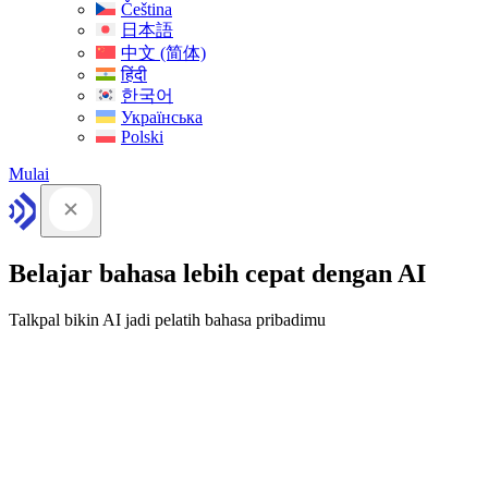
Čeština
日本語
中文 (简体)
हिंदी
한국어
Українська
Polski
Mulai
Belajar bahasa lebih cepat dengan AI
Talkpal bikin AI jadi pelatih bahasa pribadimu