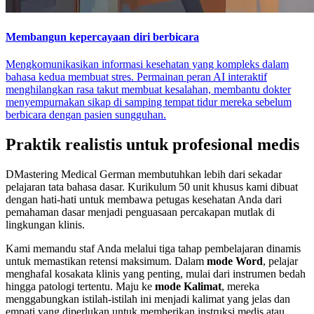
Membangun kepercayaan diri berbicara
Mengkomunikasikan informasi kesehatan yang kompleks dalam
bahasa kedua membuat stres. Permainan peran AI interaktif
menghilangkan rasa takut membuat kesalahan, membantu dokter
menyempurnakan sikap di samping tempat tidur mereka sebelum
berbicara dengan pasien sungguhan.
Praktik realistis untuk profesional medis
DMastering Medical German membutuhkan lebih dari sekadar
pelajaran tata bahasa dasar. Kurikulum 50 unit khusus kami dibuat
dengan hati-hati untuk membawa petugas kesehatan Anda dari
pemahaman dasar menjadi penguasaan percakapan mutlak di
lingkungan klinis.
Kami memandu staf Anda melalui tiga tahap pembelajaran dinamis
untuk memastikan retensi maksimum. Dalam
mode Word
, pelajar
menghafal kosakata klinis yang penting, mulai dari instrumen bedah
hingga patologi tertentu. Maju ke
mode Kalimat
, mereka
menggabungkan istilah-istilah ini menjadi kalimat yang jelas dan
empati yang diperlukan untuk memberikan instruksi medis atau