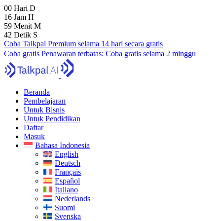
00
Hari
D
16
Jam
H
59
Menit
M
41
Detik
S
Coba Talkpal Premium selama 14 hari secara gratis
Coba gratis
Penawaran terbatas:
Coba gratis selama 2 minggu
Beranda
Pembelajaran
Untuk Bisnis
Untuk Pendidikan
Daftar
Masuk
Bahasa Indonesia
English
Deutsch
Français
Español
Italiano
Nederlands
Suomi
Svenska