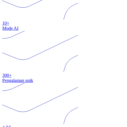
10+
Mode AI
300+
Pengalaman unik