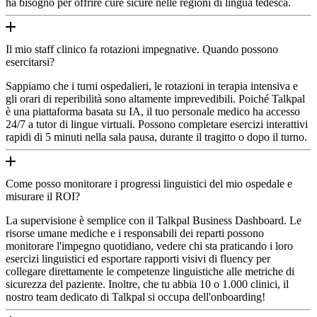
ha bisogno per offrire cure sicure nelle regioni di lingua tedesca.
Il mio staff clinico fa rotazioni impegnative. Quando possono
esercitarsi?
Sappiamo che i turni ospedalieri, le rotazioni in terapia intensiva e
gli orari di reperibilità sono altamente imprevedibili. Poiché Talkpal
è una piattaforma basata su IA, il tuo personale medico ha accesso
24/7 a tutor di lingue virtuali. Possono completare esercizi interattivi
rapidi di 5 minuti nella sala pausa, durante il tragitto o dopo il turno.
Come posso monitorare i progressi linguistici del mio ospedale e
misurare il ROI?
La supervisione è semplice con il Talkpal Business Dashboard. Le
risorse umane mediche e i responsabili dei reparti possono
monitorare l'impegno quotidiano, vedere chi sta praticando i loro
esercizi linguistici ed esportare rapporti visivi di fluency per
collegare direttamente le competenze linguistiche alle metriche di
sicurezza del paziente. Inoltre, che tu abbia 10 o 1.000 clinici, il
nostro team dedicato di Talkpal si occupa dell'onboarding!