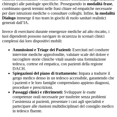
chirurgici alle patologie specifiche. Proseguendo in
modalità frase
,
combinano questi termini nelle frasi chiare ed empatiche necessarie
per dare istruzioni mediche o consultare colleghi. Infine,
la modalità
Dialogo
immerge il tuo team in giochi di ruolo sanitari realistici
generati dall’IA.
Invece di esercitarsi durante emergenze mediche ad alto riscatto, i
tuoi dipendenti possono navigare in sicurezza in scenari clinici
complessi dai loro dispositivi mobili:
Ammissioni e Triage dei Pazienti:
Esercitati nel condurre
interviste mediche approfondite, valutare scale del dolore e
raccogliere storie cliniche vitali usando una formulazione
tedesca, cortese ed empatica, con pazienti della regione
DACH.
Spiegazioni del piano di trattamento:
Impara a tradurre il
gergo medico denso in un tedesco accessibile, garantendo che
i pazienti e le loro famiglie comprendano appieno diagnosi,
procedure e prescrizioni.
Passaggi clinici e riferimenti:
Sviluppare le esatte
competenze orali necessarie per trasferire senza problemi
l’assistenza ai pazienti, presentare i casi agli specialisti e
partecipare alle riunioni multidisciplinari del consiglio medico
in tedesco fluente.