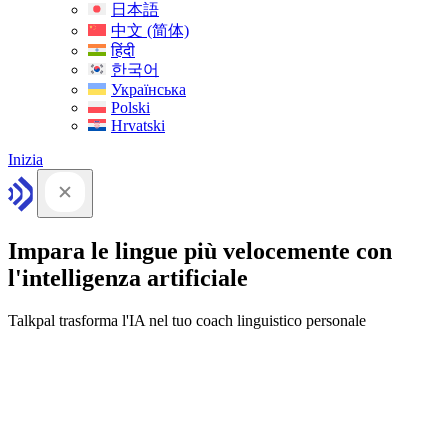
日本語
中文 (简体)
हिंदी
한국어
Українська
Polski
Hrvatski
Inizia
Impara le lingue più velocemente con
l'intelligenza artificiale
Talkpal trasforma l'IA nel tuo coach linguistico personale