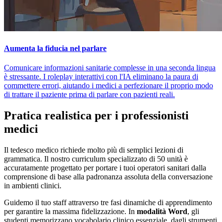
Aumenta la fiducia nel parlare
Comunicare informazioni sanitarie complesse in una seconda lingua
è stressante. I roleplay interattivi con l'IA eliminano la paura di
commettere errori, aiutando i medici a perfezionare il proprio modo
di trattare il paziente prima di parlare con pazienti reali.
Pratica realistica per i professionisti
medici
Il tedesco medico richiede molto più di semplici lezioni di
grammatica. Il nostro curriculum specializzato di 50 unità è
accuratamente progettato per portare i tuoi operatori sanitari dalla
comprensione di base alla padronanza assoluta della conversazione
in ambienti clinici.
Guidemo il tuo staff attraverso tre fasi dinamiche di apprendimento
per garantire la massima fidelizzazione. In
modalità Word
, gli
studenti memorizzano vocabolario clinico essenziale, dagli strumenti