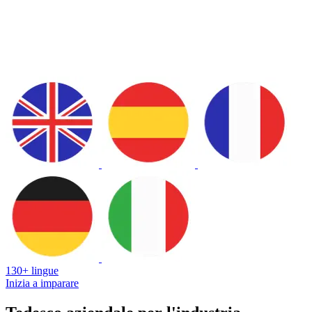
130+ lingue
Inizia a imparare