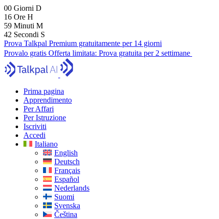
00
Giorni
D
16
Ore
H
59
Minuti
M
41
Secondi
S
Prova Talkpal Premium gratuitamente per 14 giorni
Provalo gratis
Offerta limitata:
Prova gratuita per 2 settimane
Prima pagina
Apprendimento
Per Affari
Per Istruzione
Iscriviti
Accedi
Italiano
English
Deutsch
Français
Español
Nederlands
Suomi
Svenska
Čeština