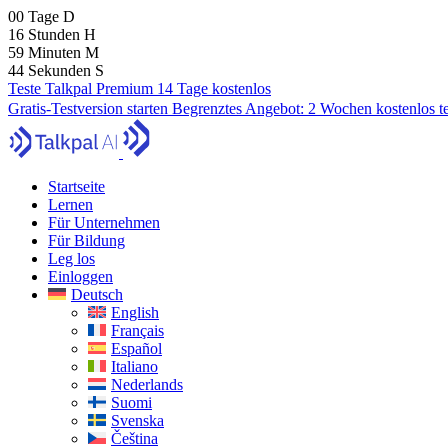
00
Tage
D
16
Stunden
H
59
Minuten
M
43
Sekunden
S
Teste Talkpal Premium 14 Tage kostenlos
Gratis-Testversion starten
Begrenztes Angebot:
2 Wochen kostenlos t
Startseite
Lernen
Für Unternehmen
Für Bildung
Leg los
Einloggen
Deutsch
English
Français
Español
Italiano
Nederlands
Suomi
Svenska
Čeština