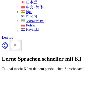
日本語
中文 (简体)
हिंदी
한국어
Українська
Polski
Hrvatski
Leg los
Lerne Sprachen schneller mit KI
Talkpal macht KI zu deinem persönlichen Sprachcoach