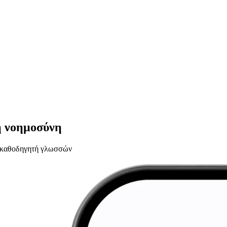
ή νοημοσύνη
υ καθοδηγητή γλωσσών