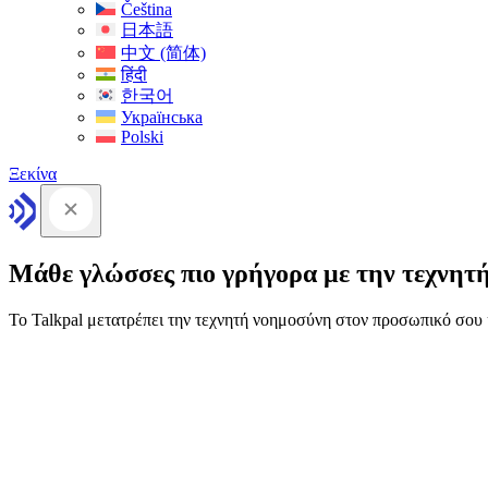
Čeština
日本語
中文 (简体)
हिंदी
한국어
Українська
Polski
Ξεκίνα
Μάθε γλώσσες πιο γρήγορα με την τεχνητ
Το Talkpal μετατρέπει την τεχνητή νοημοσύνη στον προσωπικό σο