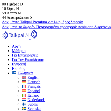
00
Ημέρες
D
16
Ώρες
H
59
Λεπτά
M
43
Δευτερόλεπτα
S
Δοκιμάστε Talkpal Premium για 14 ημέρες δωρεάν
Δοκίμασέ το δωρεάν
Περιορισμένη προσφορά:
Δοκίμασε δωρεάν γι
Αρχή
Μάθηση
Για Επιχειρήσεις
Για Την Εκπαίδευση
Εγγραφή
Είσοδος
Ελληνικά
English
Deutsch
Français
Español
Italiano
Nederlands
Suomi
Svenska