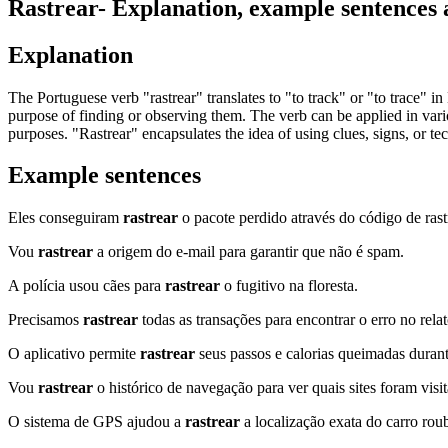
Rastrear
- Explanation, example sentences
Explanation
The Portuguese verb "rastrear" translates to "to track" or "to trace" 
purpose of finding or observing them. The verb can be applied in vari
purposes. "Rastrear" encapsulates the idea of using clues, signs, or te
Example sentences
Eles conseguiram
rastrear
o pacote perdido através do código de ras
Vou
rastrear
a origem do e-mail para garantir que não é spam.
A polícia usou cães para
rastrear
o fugitivo na floresta.
Precisamos
rastrear
todas as transações para encontrar o erro no relat
O aplicativo permite
rastrear
seus passos e calorias queimadas durant
Vou
rastrear
o histórico de navegação para ver quais sites foram visi
O sistema de GPS ajudou a
rastrear
a localização exata do carro rou