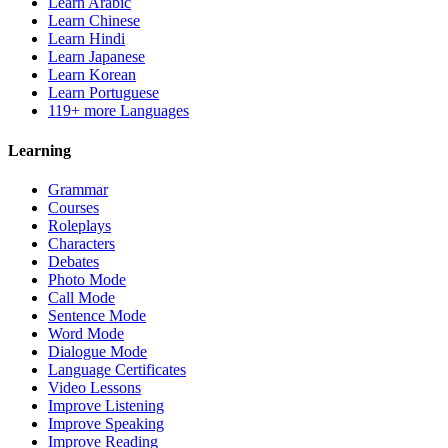
Learn Arabic
Learn Chinese
Learn Hindi
Learn Japanese
Learn Korean
Learn Portuguese
119+ more Languages
Learning
Grammar
Courses
Roleplays
Characters
Debates
Photo Mode
Call Mode
Sentence Mode
Word Mode
Dialogue Mode
Language Certificates
Video Lessons
Improve Listening
Improve Speaking
Improve Reading