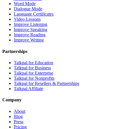
Word Mode
Dialogue Mode
Language Certificates
Video Lessons
Improve Listening
Improve Speaking
Improve Reading
Improve Writing
Partnerships
Talkpal for Education
Talkpal for Business
Talkpal for Enterprise
Talkpal for Nonprofits
Talkpal for Resellers & Partnerships
Talkpal Affiliate
Company
About
Blog
Press
Pricing