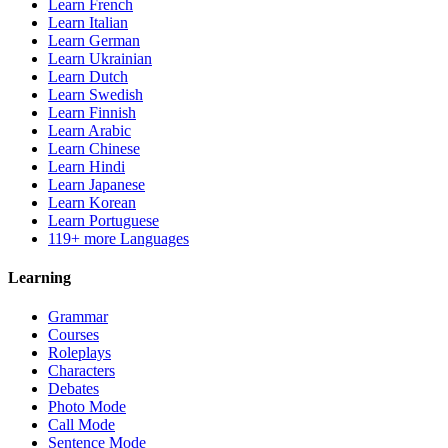
Learn French
Learn Italian
Learn German
Learn Ukrainian
Learn Dutch
Learn Swedish
Learn Finnish
Learn Arabic
Learn Chinese
Learn Hindi
Learn Japanese
Learn Korean
Learn Portuguese
119+ more Languages
Learning
Grammar
Courses
Roleplays
Characters
Debates
Photo Mode
Call Mode
Sentence Mode