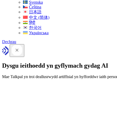
Svenska
Čeština
日本語
中文 (简体)
हिंदी
한국어
Українська
Dechrau
Dysgu ieithoedd yn gyflymach gydag AI
Mae Talkpal yn troi deallusrwydd artiffisial yn hyfforddwr iaith person