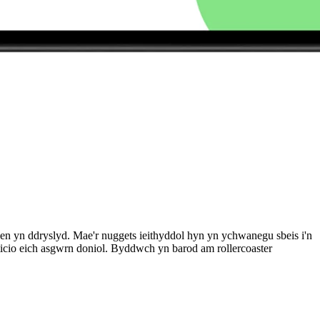
 pen yn ddryslyd. Mae'r nuggets ieithyddol hyn yn ychwanegu sbeis i'n
t ticio eich asgwrn doniol. Byddwch yn barod am rollercoaster