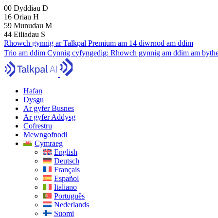
00
Dyddiau
D
16
Oriau
H
59
Munudau
M
43
Eiliadau
S
Rhowch gynnig ar Talkpal Premium am 14 diwrnod am ddim
Trio am ddim
Cynnig cyfyngedig:
Rhowch gynnig am ddim am bythe
Hafan
Dysgu
Ar gyfer Busnes
Ar gyfer Addysg
Cofrestru
Mewngofnodi
Cymraeg
English
Deutsch
Français
Español
Italiano
Português
Nederlands
Suomi