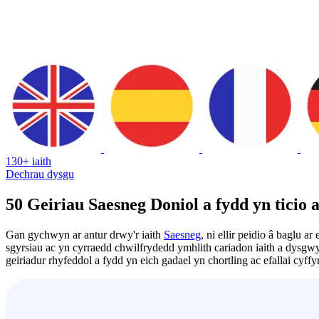
130+ iaith
Dechrau dysgu
50 Geiriau Saesneg Doniol a fydd yn ticio 
Gan gychwyn ar antur drwy'r iaith
Saesneg
, ni ellir peidio â baglu 
sgyrsiau ac yn cyrraedd chwilfrydedd ymhlith cariadon iaith a dysgwyr
geiriadur rhyfeddol a fydd yn eich gadael yn chortling ac efallai cyff