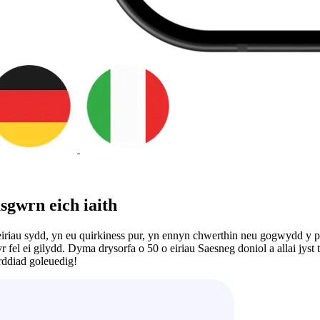
asgwrn eich iaith
ar eiriau sydd, yn eu quirkiness pur, yn ennyn chwerthin neu gogwydd y
 fel ei gilydd. Dyma drysorfa o 50 o eiriau Saesneg doniol a allai jys
yrddiad goleuedig!