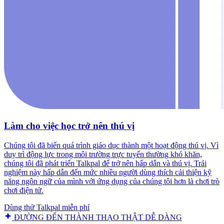
Làm cho việc học trở nên thú vị
Chúng tôi đã biến quá trình giáo dục thành một hoạt động thú vị. Vì
duy trì động lực trong môi trường trực tuyến thường khó khăn,
chúng tôi đã phát triển Talkpal để trở nên hấp dẫn và thú vị. Trải
nghiệm này hấp dẫn đến mức nhiều người dùng thích cải thiện kỹ
năng ngôn ngữ của mình với ứng dụng của chúng tôi hơn là chơi trò
chơi điện tử.
Dùng thử Talkpal miễn phí
ĐƯỜNG ĐẾN THÀNH THẠO THẬT DỄ DÀNG