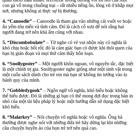
con gà vỗ trong chuồng trại – rất nhiều tiếng ồn, lông vũ ở khắp mọi
nơi, nhưng không ai thực sự bị thương.
4. “Canoodle”
– Canoodle là tham gia vào những cái vuốt ve hoặc
âu yếm trìu mến và tình cảm. Đó là cách cổ xưa để nói rằng hai
người đang trở nên khá ấm cúng với nhau.
5. “Discombobulate”
– Từ nghe có vẻ vui nhộn này có nghĩa là
khó chịu hoặc bối rối; đó là cảm giác bạn có được khi thói quen của
bạn bị gián đoạn và mọi thứ cảm thấy hỗn loạn.
6. “Snollygoster”
– Một người khôn ngoan, vô nguyên tắc, đặc biệt
là một chính trị gia. Snollygoster nghe giống như một sinh vật trong
một cuốn sách dành cho trẻ em mà bạn sẽ không tin tưởng vào lọ
bánh quy của mình.
7. “Gobbledygook”
– Ngôn ngữ vô nghĩa, khó hiểu hoặc không
thể hiểu được. Đó là những gì bạn có thể mong đợi đọc trong bản in
nhỏ của một tài liệu pháp lý hoặc một hướng dẫn sử dụng đặc biệt
khó hiểu.
8. “Malarkey”
– Nói chuyện vô nghĩa hoặc vô nghĩa. Ông bà
thường được nghe nói với những đứa trẻ hãy dừng lại khi những
câu chuyện huyền ảo của bọn trẻ trở nên quá cao.