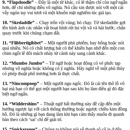
9. “Flapdoodle”
– Đây là một từ khác, có lẽ thậm chí còn ngớ ngẩn
hơn, để chỉ những điều vô nghĩa. Nó cầu xin được nói với một cái
vẫy ngón tay vui tươi và một khuôn mặt nghiêm túc giả tạo.
10. “Skedaddle”
– Chạy trốn vội vàng; bỏ chạy. Từ skedaddle gợi
lên hình ảnh các nhân vật hoạt hình rút lui vội vã và hài hước, chân
quay trước khi chúng chạm đất.
11. “Flibbertigibbet”
– Một người phù phiếm, bay bổng hoặc nói
quá nhiều. Nó có chất lượng hát có thể khiến bạn nhớ đến một con
chim ngồi lê đôi mách nhảy từ cành này sang cành khác.
12. “Mumbo Jumbo”
– Từ ngữ hoặc hoạt động có vẻ phức tạp
nhưng vô nghĩa hoặc không có ý nghĩa. Hãy nghĩ về một phù thủy
có phép thuật phô trương hơn là thực chất.
13. “Nincompoop”
– Một người ngu ngốc. Đó là cái tên thô lỗ vô
hại mà bạn có thể gọi một người bạn sau khi họ làm điều gì đó đặc
biệt ngớ ngẩn.
14. “Widdershins”
– Thuật ngữ bất thường này đề cập đến một
hướng ngược lại với cách thông thường hoặc ngược chiều kim đồng
hồ. Đó là những gì bạn đang làm khi bạn cảm thấy muốn đi quanh
bàn theo cách ‘sai’ chỉ để giải trí.
15. “Snickersnee”
– Chúng ta không nói về thanh sô cô la ở đây.