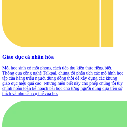
Giáo dục cá nhân hóa
Mỗi học sinh có một phong cách tiếp thu kiến thức riêng biệt.
Thông qua công nghệ Talkpal, chúng tôi phân tích các mô hình học
tập của hàng triệu người dùng đồng thời để xây dựng các khung
giáo dục hiệu quả cao. Những hiểu biết này cho phép chúng tôi tùy
chỉnh hoàn toàn kế hoạch bài học cho từng người dùng dựa trên sở
thích và nhu cầu cụ thể của họ.