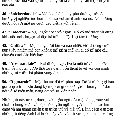
hước được đưa vào sự tự ti mà người ta cảm thấy sau một chuyến
bay dài.
46. “Snickerdoodle”
– Một loại bánh quy phủ đường quế có
hương vị nghiêm túc hơn nhiều so với âm thanh của nó. Nó thường
được nói với một nụ cười, đặc biệt là với trẻ em.
47. “Folderol”
– Ngu ngốc hoặc vô nghĩa. Nó có thể được sử dụng
khi cuộc nói chuyện tại tiệc trà trở nên đặc biệt tầm thường.
48. “Guffaw”
– Một tiếng cười lớn và náo nhiệt. Đó là tiếng cười
bụng lây nhiễm mà bạn không thể kiềm chế khi ai đó kể một câu
chuyện cười đặc biệt hay.
49. “Absquatulate”
– Rời đi đột ngột. Đó là một từ vẽ nên bức
tranh về một tên cướp thời xưa đang trốn thoát tuyệt vời của mình,
những túi chiến lợi phẩm vung đưa.
50. “Rigmarole”
– Một thủ tục dài và phức tạp. Đó là những gì bạn
gọi là quá trình khi đăng ký một cái gì đó đơn giản dường như đòi
hỏi vô số biểu mẫu, hàng đợi và sự kiên nhẫn.
Những từ này tương đương với ngôn ngữ của một tấm gương vui
chơi – chúng xoắn và bóp méo ngôn ngữ tiếng Anh thành các hình
dạng và âm thanh khiến bạn thích thú và giải trí. Bằng cách đan xen
những từ tiếng Anh hài hước này vào vốn từ vựng của mình, chúng