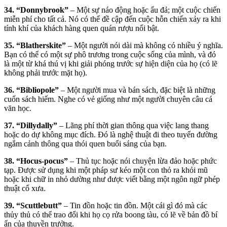
34. “Donnybrook”
– Một sự náo động hoặc ẩu đả; một cuộc chiến
miễn phí cho tất cả. Nó có thể đề cập đến cuộc hỗn chiến xảy ra khi
tính khí của khách hàng quen quán rượu nổi bật.
35. “Blatherskite”
– Một người nói dài mà không có nhiều ý nghĩa.
Bạn có thể có một sự phô trương trong cuộc sống của mình, và đó
là một từ khá thú vị khi giải phóng trước sự hiện diện của họ (có lẽ
không phải trước mặt họ).
36. “Bibliopole”
– Một người mua và bán sách, đặc biệt là những
cuốn sách hiếm. Nghe có vẻ giống như một người chuyên câu cá
văn học.
37. “Dillydally”
– Lãng phí thời gian thông qua việc lang thang
hoặc do dự không mục đích. Đó là nghệ thuật đi theo tuyến đường
ngắm cảnh thông qua thói quen buổi sáng của bạn.
38. “Hocus-pocus”
– Thủ tục hoặc nói chuyện lừa đảo hoặc phức
tạp. Được sử dụng khi một pháp sư kéo một con thỏ ra khỏi mũ
hoặc khi chữ in nhỏ dường như được viết bằng một ngôn ngữ phép
thuật cổ xưa.
39. “Scuttlebutt”
– Tin đồn hoặc tin đồn. Một cái gì đó mà các
thủy thủ có thể trao đổi khi họ cọ rửa boong tàu, có lẽ về bản đồ bí
ẩn của thuyền trưởng.