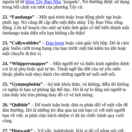
nguồn từ từ
tiếng Tây Ban Nha
‘juzgado’. Nó thường được sử dụng
trong bối cảnh vui tươi của phương Tây cũ.
22. “Fandango”
– Một quá trình hoặc hoạt động phức tạp hoặc
phức tạp. Nó cũng đề cập đến một điệu nhảy Tây Ban Nha sống
động. Lên kế hoạch cho một sự kiện đơn giản có thể biến thành một
fandango toàn diện nếu bạn không cẩn thận!
23. “Collywobbles”
–
Đau bụng
hoặc cảm giác hồi hộp. Đó là cảm
giác buồn cười trong bụng của bạn trước một bài kiểm tra lớn hoặc
một chuyến đi thú vị.
24. “Whippersnapper”
– Một người trẻ và thiếu kinh nghiệm được
coi là tự phụ hoặc quá tự tin. Thuật ngữ lâu đời của sự yêu mến
(hoặc phiền toái nhẹ) dành cho những người trẻ tuổi mới nổi.
25. “Gymnophobia”
– Sợ ảnh khỏa thân, và không, điều đó không
có nghĩa là bạn sợ phòng tập thể dục. Đó là sự lo lắng mà người ta
cảm thấy khi rèm phòng thay đồ có vẻ hơi mỏng.
26. “Quibble”
– Để tranh luận hoặc đưa ra phản đối về một vấn đề
tầm thường. Đó là những trò đùa qua lại mà bạn có với một người
bạn về việc ai phải chịu trách nhiệm vì đã ăn chiếc bánh quy cuối
cùng.
27. “Hogwash”
– Vớ vẩn, balderdash. Khi ai đó cố gắng nói với