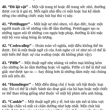
40. “Đồ lặt vặt”
– Một vật trang trí hoặc đồ trang sức nhỏ, thường
được coi là ít giá trị. Mỗi ngôi nhà đều có một hoặc hai kệ dành
riêng cho những chiếc máy hút bụi thú vị này.
41. “Pettifogger”
– Một luật sư nhỏ nhen, vô đạo đức, hoặc một
người tranh cãi về những vấn đề tầm thường. Pettifogger tạo ra
những ngọn núi từ những con ngựa hợp pháp, thường là khi mặc
một bộ vest sáng bóng ấn tượng.
42. “Codswallop”
– Hoàn toàn vô nghĩa, một điều không thể tin
được. Đó là một thuật ngữ cũ của Anh nghe có vẻ như nó có thể là
một biến thể thực sự của wallop (mặc dù không phải vậy).
43. “Piffle”
– Một thuật ngữ nhẹ nhàng và mềm mại không kém
cho những ồn ào tầm thường hoặc vô nghĩa. Piffle có thể là thứ mà
giấc mơ được tạo ra — hay đúng hơn là những đám mây mà chúng
trôi nổi trên đó.
44. “Humdinger”
– Một điều đáng chú ý hoặc nổi bật thuộc loại
này. Đó có thể là chiếc bánh táo đoạt giải của bà bạn hoặc một chiếc
xe thể thao trông giống như thuộc về một bộ phim siêu anh hùng.
45. “Cankle”
– Một thuật ngữ phi y tế, hơi táo tợn mô tả khu vực
mà bắp chân và mắt cá chân dường như hợp nhất. Một chút hài