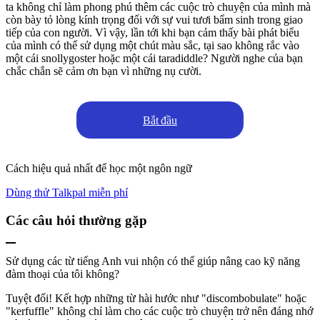
ta không chỉ làm phong phú thêm các cuộc trò chuyện của mình mà
còn bày tỏ lòng kính trọng đối với sự vui tươi bẩm sinh trong giao
tiếp của con người. Vì vậy, lần tới khi bạn cảm thấy bài phát biểu
của mình có thể sử dụng một chút màu sắc, tại sao không rắc vào
một cái snollygoster hoặc một cái taradiddle? Người nghe của bạn
chắc chắn sẽ cảm ơn bạn vì những nụ cười.
Bắt đầu
Cách hiệu quả nhất để học một ngôn ngữ
Dùng thử Talkpal miễn phí
Các câu hỏi thường gặp
Sử dụng các từ tiếng Anh vui nhộn có thể giúp nâng cao kỹ năng
đàm thoại của tôi không?
Tuyệt đối! Kết hợp những từ hài hước như "discombobulate" hoặc
"kerfuffle" không chỉ làm cho các cuộc trò chuyện trở nên đáng nhớ