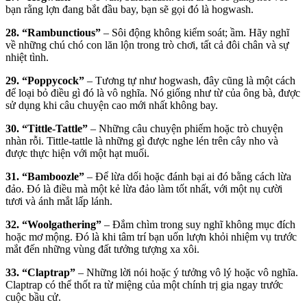
bạn rằng lợn đang bắt đầu bay, bạn sẽ gọi đó là hogwash.
28. “Rambunctious”
– Sôi động không kiểm soát; ầm. Hãy nghĩ
về những chú chó con lăn lộn trong trò chơi, tất cả đôi chân và sự
nhiệt tình.
29. “Poppycock”
– Tương tự như hogwash, đây cũng là một cách
để loại bỏ điều gì đó là vô nghĩa. Nó giống như từ của ông bà, được
sử dụng khi câu chuyện cao mới nhất không bay.
30. “Tittle-Tattle”
– Những câu chuyện phiếm hoặc trò chuyện
nhàn rỗi. Tittle-tattle là những gì được nghe lén trên cây nho và
được thực hiện với một hạt muối.
31. “Bamboozle”
– Để lừa dối hoặc đánh bại ai đó bằng cách lừa
đảo. Đó là điều mà một kẻ lừa đảo làm tốt nhất, với một nụ cười
tươi và ánh mắt lấp lánh.
32. “Woolgathering”
– Đắm chìm trong suy nghĩ không mục đích
hoặc mơ mộng. Đó là khi tâm trí bạn uốn lượn khỏi nhiệm vụ trước
mắt đến những vùng đất tưởng tượng xa xôi.
33. “Claptrap”
– Những lời nói hoặc ý tưởng vô lý hoặc vô nghĩa.
Claptrap có thể thốt ra từ miệng của một chính trị gia ngay trước
cuộc bầu cử.