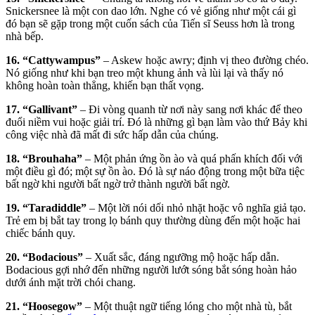
Snickersnee là một con dao lớn. Nghe có vẻ giống như một cái gì
đó bạn sẽ gặp trong một cuốn sách của Tiến sĩ Seuss hơn là trong
nhà bếp.
16. “Cattywampus”
– Askew hoặc awry; định vị theo đường chéo.
Nó giống như khi bạn treo một khung ảnh và lùi lại và thấy nó
không hoàn toàn thẳng, khiến bạn thất vọng.
17. “Gallivant”
– Đi vòng quanh từ nơi này sang nơi khác để theo
đuổi niềm vui hoặc giải trí. Đó là những gì bạn làm vào thứ Bảy khi
công việc nhà đã mất đi sức hấp dẫn của chúng.
18. “Brouhaha”
– Một phản ứng ồn ào và quá phấn khích đối với
một điều gì đó; một sự ồn ào. Đó là sự náo động trong một bữa tiệc
bất ngờ khi người bất ngờ trở thành người bất ngờ.
19. “Taradiddle”
– Một lời nói dối nhỏ nhặt hoặc vô nghĩa giả tạo.
Trẻ em bị bắt tay trong lọ bánh quy thường dùng đến một hoặc hai
chiếc bánh quy.
20. “Bodacious”
– Xuất sắc, đáng ngưỡng mộ hoặc hấp dẫn.
Bodacious gợi nhớ đến những người lướt sóng bắt sóng hoàn hảo
dưới ánh mặt trời chói chang.
21. “Hoosegow”
– Một thuật ngữ tiếng lóng cho một nhà tù, bắt