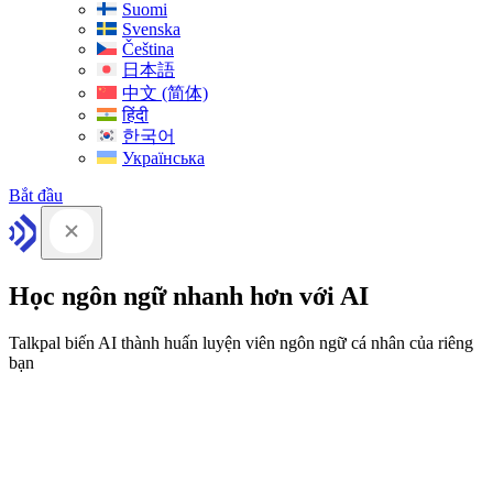
Suomi
Svenska
Čeština
日本語
中文 (简体)
हिंदी
한국어
Українська
Bắt đầu
Học ngôn ngữ nhanh hơn với AI
Talkpal biến AI thành huấn luyện viên ngôn ngữ cá nhân của riêng
bạn