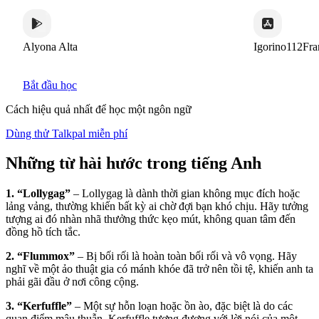
Alyona Alta
Igorino112Franc
Bắt đầu học
Cách hiệu quả nhất để học một ngôn ngữ
Dùng thử Talkpal miễn phí
Những từ hài hước trong tiếng Anh
1. “Lollygag”
– Lollygag là dành thời gian không mục đích hoặc
lảng vảng, thường khiến bất kỳ ai chờ đợi bạn khó chịu. Hãy tưởng
tượng ai đó nhàn nhã thưởng thức kẹo mút, không quan tâm đến
đồng hồ tích tắc.
2. “Flummox”
– Bị bối rối là hoàn toàn bối rối và vô vọng. Hãy
nghĩ về một ảo thuật gia có mánh khóe đã trở nên tồi tệ, khiến anh ta
phải gãi đầu ở nơi công cộng.
3. “Kerfuffle”
– Một sự hỗn loạn hoặc ồn ào, đặc biệt là do các
quan điểm mâu thuẫn. Kerfuffle tương đương với lời nói của một