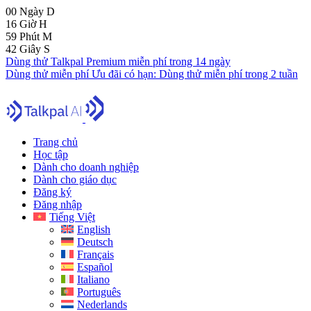
00
Ngày
D
16
Giờ
H
59
Phút
M
41
Giây
S
Dùng thử Talkpal Premium miễn phí trong 14 ngày
Dùng thử miễn phí
Ưu đãi có hạn:
Dùng thử miễn phí trong 2 tuần
Trang chủ
Học tập
Dành cho doanh nghiệp
Dành cho giáo dục
Đăng ký
Đăng nhập
Tiếng Việt
English
Deutsch
Français
Español
Italiano
Português
Nederlands