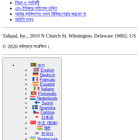
নিয়ম ও শর্তাবলী
এন্ড-ইউজার লাইসেন্স চুক্তি
আমার ব্যক্তিগত তথ্য বিক্রি/শেয়ার করবেন না
আইনি তথ্য
Talkpal, Inc., 2810 N Church St, Wilmington, Delaware 19802, US
© 2026 সর্বস্বত্ব সংরক্ষিত।
বাংলা
English
Deutsch
Français
Español
Italiano
Português
Nederlands
Suomi
Svenska
Čeština
日本語
中文 (简体)
हिंदी
한국어
Українська