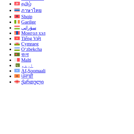
தமிழ்
ภาษาไทย
Shqip
Gaeilge
سۆرانی
Монгол хэл
Tiếng Việt
Cymraeg
O‘zbekcha
বাংলা
Malti
اردو
Af-Soomaali
ਪੰਜਾਬੀ
ქართული