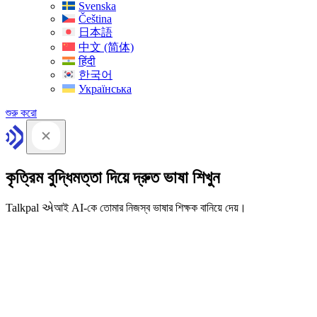
Svenska
Čeština
日本語
中文 (简体)
हिंदी
한국어
Українська
শুরু করো
কৃত্রিম বুদ্ধিমত্তা দিয়ে দ্রুত ভাষা শিখুন
Talkpal એআই AI-কে তোমার নিজস্ব ভাষার শিক্ষক বানিয়ে দেয়।