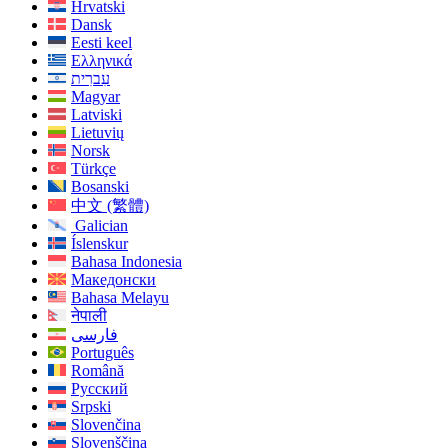
Hrvatski
Dansk
Eesti keel
Ελληνικά
עִברִית
Magyar
Latviski
Lietuvių
Norsk
Türkçe
Bosanski
中文 (繁體)
Galician
Íslenskur
Bahasa Indonesia
Македонски
Bahasa Melayu
नेपाली
فارسی
Português
Română
Русский
Srpski
Slovenčina
Slovenščina