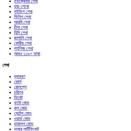
ইউক্রেনীয় শেখা
ডাচ শেখো
সুইডিশ শেখা
ফিনিশ শেখা
আরবি শেখা
চীনা শেখা
হিন্দি শেখা
জাপানি শেখা
কোরীয় শেখা
পর্তুগিজ শেখা
আরও ১১৯+ ভাষা
শেখা
ব্যাকরণ
কোর্স
রোলপ্লে
চরিত্র
ডিবেট
ফটো মোড
কল মোড
সেন্টেন্স মোড
ওয়ার্ড মোড
ডায়ালগ মোড
ভাষার সার্টিফিকেট