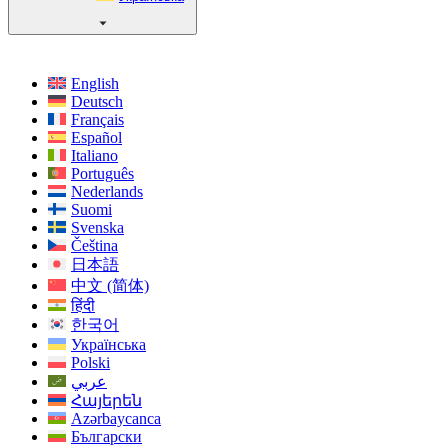
English
Deutsch
Français
Español
Italiano
Português
Nederlands
Suomi
Svenska
Čeština
日本語
中文 (简体)
हिंदी
한국어
Українська
Polski
عربي
Հայերեն
Azərbaycanca
Български