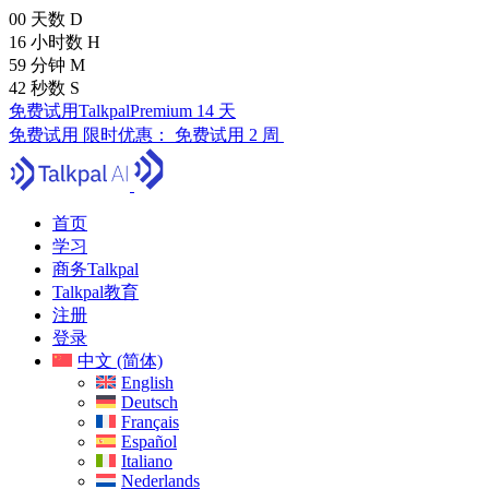
00
天数
D
16
小时数
H
59
分钟
M
41
秒数
S
免费试用TalkpalPremium 14 天
免费试用
限时优惠：
免费试用 2 周
首页
学习
商务Talkpal
Talkpal教育
注册
登录
中文 (简体)
English
Deutsch
Français
Español
Italiano
Nederlands