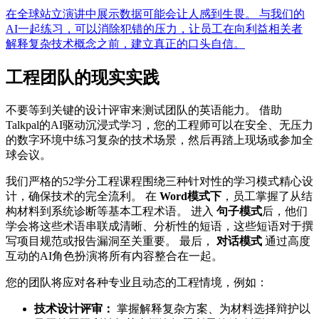
在全球站立演讲中展示数据可能会让人感到生畏。 与我们的
AI一起练习，可以消除犯错的压力，让员工在向利益相关者
解释复杂技术概念之前，建立真正的口头自信。
工程团队的现实实践
不要等到关键的设计评审来测试团队的英语能力。 借助
Talkpal的AI驱动沉浸式学习，您的工程师可以在安全、无压力
的数字环境中练习复杂的技术场景，然后再踏上现场或参加全
球会议。
我们严格的52学分工程课程围绕三种针对性的学习模式精心设
计，确保技术的完全流利。 在
Word模式下
，员工掌握了从结
构材料到系统诊断等基本工程术语。 进入
句子模式
后，他们
学会将这些术语串联成清晰、分析性的短语，这些短语对于撰
写项目规范或报告漏洞至关重要。 最后，
对话模式
通过高度
互动的AI角色扮演将所有内容整合在一起。
您的团队将应对各种专业且动态的工程情境，例如：
技术设计评审：
掌握解释复杂方案、为材料选择辩护以