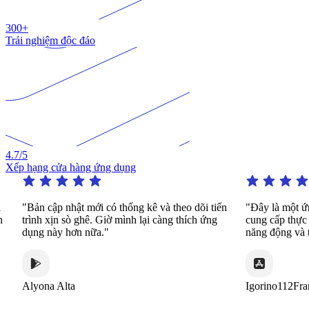
300+
Trải nghiệm độc đáo
4.7
/5
Xếp hạng cửa hàng ứng dụng
"Bản cập nhật mới có thống kê và theo dõi tiến
"Đây là một ứng dụ
trình xịn sò ghê. Giờ mình lại càng thích ứng
cung cấp thực hành 
dụng này hơn nữa."
năng động và thú vị
Alyona Alta
Igorino112France