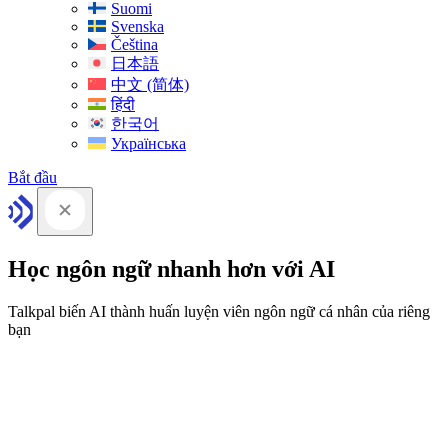
Suomi
Svenska
Čeština
日本語
中文 (简体)
हिंदी
한국어
Українська
Bắt đầu
Học ngôn ngữ nhanh hơn với AI
Talkpal biến AI thành huấn luyện viên ngôn ngữ cá nhân của riêng
bạn