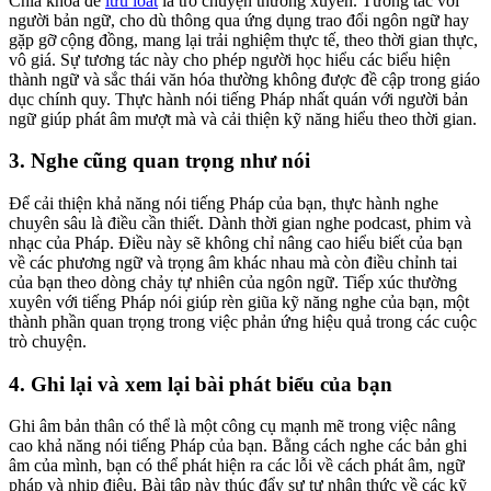
Chìa khóa để
lưu loát
là trò chuyện thường xuyên. Tương tác với
người bản ngữ, cho dù thông qua ứng dụng trao đổi ngôn ngữ hay
gặp gỡ cộng đồng, mang lại trải nghiệm thực tế, theo thời gian thực,
vô giá. Sự tương tác này cho phép người học hiểu các biểu hiện
thành ngữ và sắc thái văn hóa thường không được đề cập trong giáo
dục chính quy. Thực hành nói tiếng Pháp nhất quán với người bản
ngữ giúp phát âm mượt mà và cải thiện kỹ năng hiểu theo thời gian.
3. Nghe cũng quan trọng như nói
Để cải thiện khả năng nói tiếng Pháp của bạn, thực hành nghe
chuyên sâu là điều cần thiết. Dành thời gian nghe podcast, phim và
nhạc của Pháp. Điều này sẽ không chỉ nâng cao hiểu biết của bạn
về các phương ngữ và trọng âm khác nhau mà còn điều chỉnh tai
của bạn theo dòng chảy tự nhiên của ngôn ngữ. Tiếp xúc thường
xuyên với tiếng Pháp nói giúp rèn giũa kỹ năng nghe của bạn, một
thành phần quan trọng trong việc phản ứng hiệu quả trong các cuộc
trò chuyện.
4. Ghi lại và xem lại bài phát biểu của bạn
Ghi âm bản thân có thể là một công cụ mạnh mẽ trong việc nâng
cao khả năng nói tiếng Pháp của bạn. Bằng cách nghe các bản ghi
âm của mình, bạn có thể phát hiện ra các lỗi về cách phát âm, ngữ
pháp và nhịp điệu. Bài tập này thúc đẩy sự tự nhận thức về các kỹ