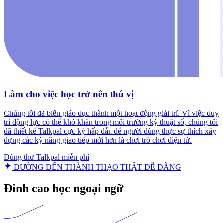
Làm cho việc học trở nên thú vị
Chúng tôi đã biến giáo dục thành một hoạt động giải trí. Vì việc duy
trì động lực có thể khó khăn trong môi trường kỹ thuật số, chúng tôi
đã thiết kế Talkpal cực kỳ hấp dẫn để người dùng thực sự thích xây
dựng các kỹ năng giao tiếp mới hơn là chơi trò chơi điện tử.
Dùng thử Talkpal miễn phí
ĐƯỜNG ĐẾN THÀNH THẠO THẬT DỄ DÀNG
Đỉnh cao học ngoại ngữ