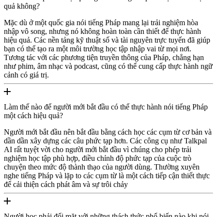
quả không?
Mặc dù ở một quốc gia nói tiếng Pháp mang lại trải nghiệm hòa
nhập vô song, nhưng nó không hoàn toàn cần thiết để thực hành
hiệu quả. Các nền tảng kỹ thuật số và tài nguyên trực tuyến đã giúp
bạn có thể tạo ra một môi trường học tập nhập vai từ mọi nơi.
Tương tác với các phương tiện truyền thông của Pháp, chẳng hạn
như phim, âm nhạc và podcast, cũng có thể cung cấp thực hành ngữ
cảnh có giá trị.
Làm thế nào để người mới bắt đầu có thể thực hành nói tiếng Pháp
một cách hiệu quả?
Người mới bắt đầu nên bắt đầu bằng cách học các cụm từ cơ bản và
dần dần xây dựng các câu phức tạp hơn. Các công cụ như Talkpal
AI rất tuyệt vời cho người mới bắt đầu vì chúng cho phép trải
nghiệm học tập phù hợp, điều chỉnh độ phức tạp của cuộc trò
chuyện theo mức độ thành thạo của người dùng. Thường xuyên
nghe tiếng Pháp và lặp to các cụm từ là một cách tiếp cận thiết thực
để cải thiện cách phát âm và sự trôi chảy
Người học phải đối mặt với những thách thức phổ biến nào khi nói