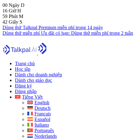
00
Ngày
D
16
Giờ
H
59
Phút
M
41
Giây
S
Dùng thử Talkpal Premium miễn phí trong 14 ngày
Dùng thử miễn phí
Ưu đãi có hạn:
Dùng thử miễn phí trong 2 tuần
Trang chủ
Học tập
Dành cho doanh nghiệp
Dành cho giáo dục
Đăng ký
Đăng nhập
Tiếng Việt
English
Deutsch
Français
Español
Italiano
Português
Nederlands