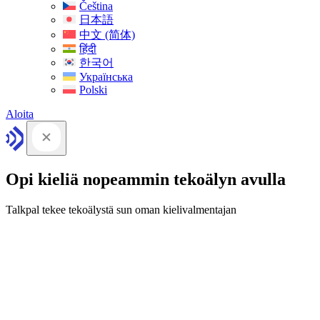
Čeština
日本語
中文 (简体)
हिंदी
한국어
Українська
Polski
Aloita
Opi kieliä nopeammin tekoälyn avulla
Talkpal tekee tekoälystä sun oman kielivalmentajan