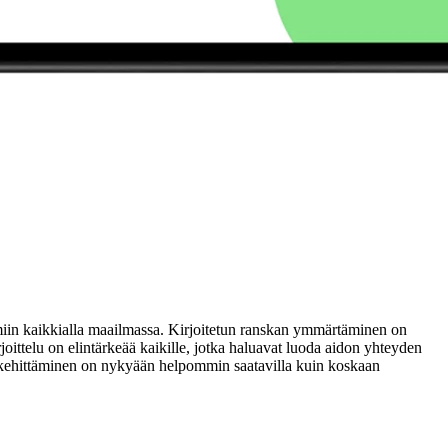
semiin kaikkialla maailmassa. Kirjoitetun ranskan ymmärtäminen on
oittelu on elintärkeää kaikille, jotka haluavat luoda aidon yhteyden
n kehittäminen on nykyään helpommin saatavilla kuin koskaan