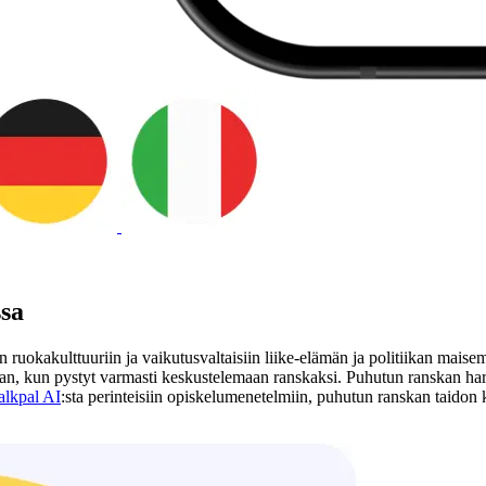
ssa
n ruokakulttuuriin ja vaikutusvaltaisiin liike-elämän ja politiikan mai
aan, kun pystyt varmasti keskustelemaan ranskaksi. Puhutun ranskan harj
alkpal AI
:sta perinteisiin opiskelumenetelmiin, puhutun ranskan taido