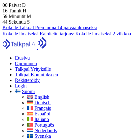
00
Päivät
D
16
Tunnit
H
59
Minuutit
M
43
Sekuntia
S
Kokeile Talkpal Premiumia 14 päivää ilmaiseksi
Kokeile ilmaiseksi
Rajoitettu tarjous:
Kokeile ilmaiseksi 2 viikkoa
Etusivu
Oppiminen
Talkpal Yrityksille
Talkpal Koulutukseen
Rekisteröidy
Login
Suomi
English
Deutsch
Français
Español
Italiano
Português
Nederlands
Svenska