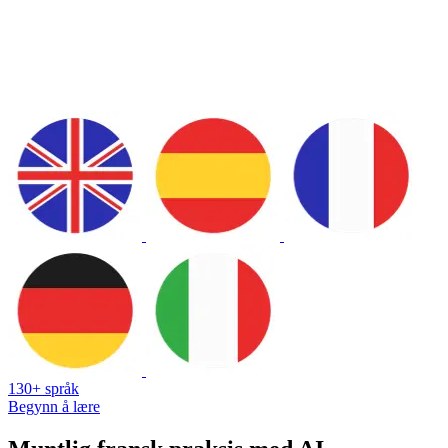
130+ språk
Begynn å lære