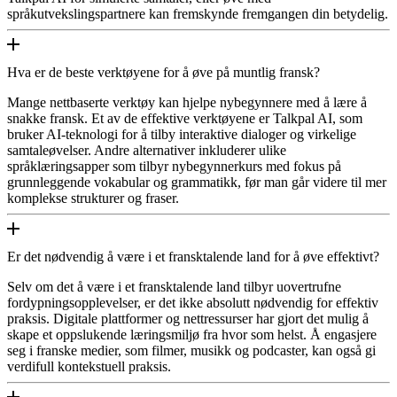
språkutvekslingspartnere kan fremskynde fremgangen din betydelig.
Hva er de beste verktøyene for å øve på muntlig fransk?
Mange nettbaserte verktøy kan hjelpe nybegynnere med å lære å
snakke fransk. Et av de effektive verktøyene er Talkpal AI, som
bruker AI-teknologi for å tilby interaktive dialoger og virkelige
samtaleøvelser. Andre alternativer inkluderer ulike
språklæringsapper som tilbyr nybegynnerkurs med fokus på
grunnleggende vokabular og grammatikk, før man går videre til mer
komplekse strukturer og fraser.
Er det nødvendig å være i et fransktalende land for å øve effektivt?
Selv om det å være i et fransktalende land tilbyr uovertrufne
fordypningsopplevelser, er det ikke absolutt nødvendig for effektiv
praksis. Digitale plattformer og nettressurser har gjort det mulig å
skape et oppslukende læringsmiljø fra hvor som helst. Å engasjere
seg i franske medier, som filmer, musikk og podcaster, kan også gi
verdifull kontekstuell praksis.