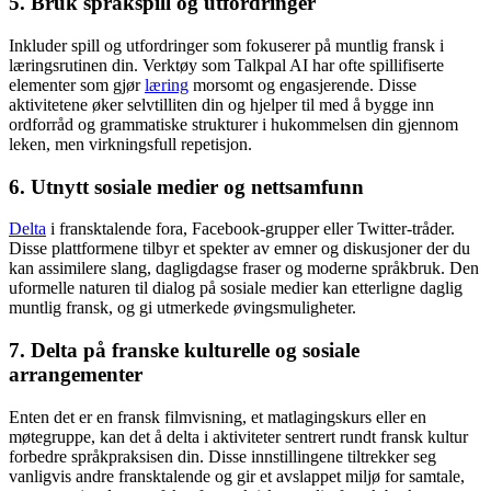
5. Bruk språkspill og utfordringer
Inkluder spill og utfordringer som fokuserer på muntlig fransk i
læringsrutinen din. Verktøy som Talkpal AI har ofte spillifiserte
elementer som gjør
læring
morsomt og engasjerende. Disse
aktivitetene øker selvtilliten din og hjelper til med å bygge inn
ordforråd og grammatiske strukturer i hukommelsen din gjennom
leken, men virkningsfull repetisjon.
6. Utnytt sosiale medier og nettsamfunn
Delta
i fransktalende fora, Facebook-grupper eller Twitter-tråder.
Disse plattformene tilbyr et spekter av emner og diskusjoner der du
kan assimilere slang, dagligdagse fraser og moderne språkbruk. Den
uformelle naturen til dialog på sosiale medier kan etterligne daglig
muntlig fransk, og gi utmerkede øvingsmuligheter.
7. Delta på franske kulturelle og sosiale
arrangementer
Enten det er en fransk filmvisning, et matlagingskurs eller en
møtegruppe, kan det å delta i aktiviteter sentrert rundt fransk kultur
forbedre språkpraksisen din. Disse innstillingene tiltrekker seg
vanligvis andre fransktalende og gir et avslappet miljø for samtale,