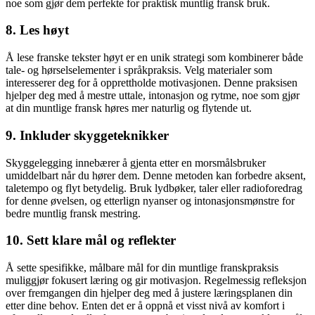
noe som gjør dem perfekte for praktisk muntlig fransk bruk.
8. Les høyt
Å lese franske tekster høyt er en unik strategi som kombinerer både
tale- og hørselselementer i språkpraksis. Velg materialer som
interesserer deg for å opprettholde motivasjonen. Denne praksisen
hjelper deg med å mestre uttale, intonasjon og rytme, noe som gjør
at din muntlige fransk høres mer naturlig og flytende ut.
9. Inkluder skyggeteknikker
Skyggelegging innebærer å gjenta etter en morsmålsbruker
umiddelbart når du hører dem. Denne metoden kan forbedre aksent,
taletempo og flyt betydelig. Bruk lydbøker, taler eller radioforedrag
for denne øvelsen, og etterlign nyanser og intonasjonsmønstre for
bedre muntlig fransk mestring.
10. Sett klare mål og reflekter
Å sette spesifikke, målbare mål for din muntlige franskpraksis
muliggjør fokusert læring og gir motivasjon. Regelmessig refleksjon
over fremgangen din hjelper deg med å justere læringsplanen din
etter dine behov. Enten det er å oppnå et visst nivå av komfort i