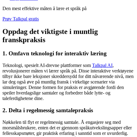
Den mest effektive måten å lære et språk på
Prøv Talkpal gratis
Oppdag det viktigste i muntlig
franskpraksis
1. Omfavn teknologi for interaktiv læring
Teknologi, spesielt AI-drevne plattformer som
Talkpal AI
,
revolusjonerer måten vi lærer språk på. Disse interaktive verktøyene
tilbyr ikke bare leksjoner skreddersydd for ditt nåværende nivå, men
lar deg også øve på muntlig fransk i virkelige scenarier via
simuleringer. Denne formen for praksis er avgjørende fordi den
speiler hverdagslige samtaler og forbedrer både lytte- og
taleferdighetene dine.
2. Delta i regelmessig samtalepraksis
Nøkkelen til flyt er regelmessig samtale. Å engasjere seg med
morsmålsbrukere, enten det er gjennom språkutvekslingsapper eller
fellesskapsmøter, gir praktisk erfaring i sanntid som er uvurderlig.