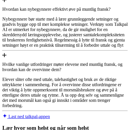
Hvordan kan nybegynnere effektivt øve på muntlig fransk?
Nybegynnere bør starte med å lære grunnleggende setninger og
gradvis bygge opp til mer komplekse setninger. Verktøy som Talkpal
AI er utmerket for nybegynnere, da de gir mulighet for en
skreddersydd læringsopplevelse, og justerer samtalekompleksiteten
til brukerens ferdighetsnivå. Regelmessig å lytte til fransk og gjenta
setninger høyt er en praktisk tilnærming til å forbedre uttale og flyt
Hvilke vanlige utfordringer møter elevene med muntlig fransk, og
hvordan kan de overvinne dem?
Elever sliter ofte med uttale, talehastighet og bruk av de riktige
uttrykkene i sammenheng. For å overvinne disse utfordringene er
det viktig å lytte oppmerksomt til morsmålsbrukere og øve på å
etterligne deres uttale og rytme. Å ta opp deg selv og sammenligne
det med morsmål kan også gi innsikt i områder som trenger
forbedring.
Last ned talkpal-appen
Lær hvor som helst og når som helst