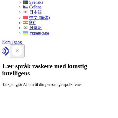
Svenska
Čeština
日本語
中文 (简体)
हिंदी
한국어
Українська
Kom i gang
Lær språk raskere med kunstig
intelligens
Talkpal gjør AI om til din personlige språktrener