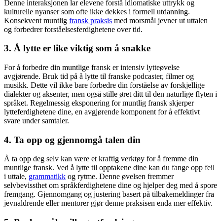
Denne interaksjonen lar elevene forstå idiomatiske uttrykk og
kulturelle nyanser som ofte ikke dekkes i formell utdanning.
Konsekvent muntlig
fransk praksis
med morsmål jevner ut uttalen
og forbedrer forståelsesferdighetene over tid.
3. Å lytte er like viktig som å snakke
For å forbedre din muntlige fransk er intensiv lytteøvelse
avgjørende. Bruk tid på å lytte til franske podcaster, filmer og
musikk. Dette vil ikke bare forbedre din forståelse av forskjellige
dialekter og aksenter, men også stille øret ditt til den naturlige flyten i
språket. Regelmessig eksponering for muntlig fransk skjerper
lytteferdighetene dine, en avgjørende komponent for å effektivt
svare under samtaler.
4. Ta opp og gjennomgå talen din
Å ta opp deg selv kan være et kraftig verktøy for å fremme din
muntlige fransk. Ved å lytte til opptakene dine kan du fange opp feil
i uttale,
grammatikk
og rytme. Denne øvelsen fremmer
selvbevissthet om språkferdighetene dine og hjelper deg med å spore
fremgang. Gjennomgang og justering basert på tilbakemeldinger fra
jevnaldrende eller mentorer gjør denne praksisen enda mer effektiv.