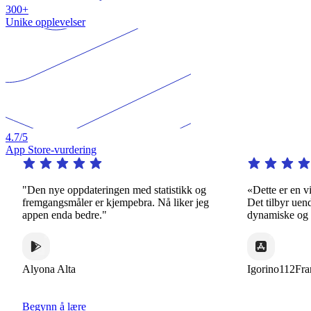
300+
Unike opplevelser
4.7
/5
App Store-vurdering
"Den nye oppdateringen med statistikk og
«Dette er en virk
fremgangsmåler er kjempebra. Nå liker jeg
Det tilbyr uendeli
appen enda bedre."
dynamiske og inte
Alyona Alta
Igorino112France
Begynn å lære