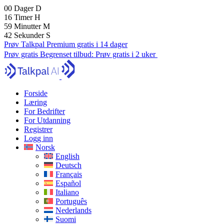
00
Dager
D
16
Timer
H
59
Minutter
M
41
Sekunder
S
Prøv Talkpal Premium gratis i 14 dager
Prøv gratis
Begrenset tilbud:
Prøv gratis i 2 uker
Forside
Læring
For Bedrifter
For Utdanning
Registrer
Logg inn
Norsk
English
Deutsch
Français
Español
Italiano
Português
Nederlands
Suomi