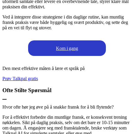
uformell samtale eller levere en overbevisende tale, styrer klare mål
praksisen din effektivt.
Ved å integrere disse strategiene i din daglige rutine, kan muntlig
fransk praksis være både hyggelig og svært produktiv, og sette deg
på en vei til flyt og utover.
Kom i gang
Den mest effektive måten å lære et språk på
Prøv Talkpal gratis
Ofte Stilte Spørsmål
Hvor ofte bør jeg øve på å snakke fransk for å bli flytende?
For å effektivt forbedre din muntlige fransk, er konsekvent trening
nøkkelen. Sikt på daglig praksis, selv om det bare er 10-15 minutter
om dagen. Å engasjere seg med fransktalende, bruke verktøy som
Talkpal AI for simulerte samtaler, eller øve med