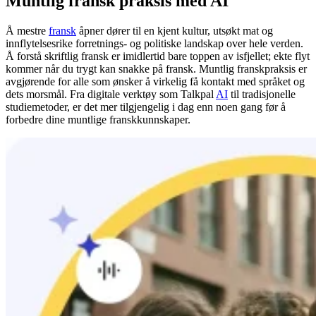
Muntlig fransk praksis med AI
Å mestre
fransk
åpner dører til en kjent kultur, utsøkt mat og
innflytelsesrike forretnings- og politiske landskap over hele verden.
Å forstå skriftlig fransk er imidlertid bare toppen av isfjellet; ekte flyt
kommer når du trygt kan snakke på fransk. Muntlig franskpraksis er
avgjørende for alle som ønsker å virkelig få kontakt med språket og
dets morsmål. Fra digitale verktøy som Talkpal
AI
til tradisjonelle
studiemetoder, er det mer tilgjengelig i dag enn noen gang før å
forbedre dine muntlige franskkunnskaper.