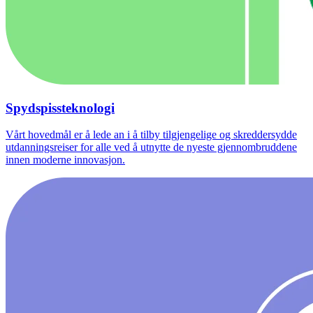
Spydspissteknologi
Vårt hovedmål er å lede an i å tilby tilgjengelige og skreddersydde
utdanningsreiser for alle ved å utnytte de nyeste gjennombruddene
innen moderne innovasjon.