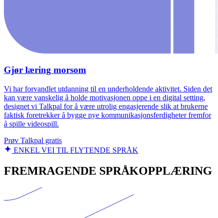
Gjør læring morsom
Vi har forvandlet utdanning til en underholdende aktivitet. Siden det
kan være vanskelig å holde motivasjonen oppe i en digital setting,
designet vi Talkpal for å være utrolig engasjerende slik at brukerne
faktisk foretrekker å bygge nye kommunikasjonsferdigheter fremfor
å spille videospill.
Prøv Talkpal gratis
ENKEL VEI TIL FLYTENDE SPRÅK
FREMRAGENDE SPRÅKOPPLÆRING