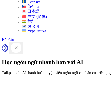
Svenska
Čeština
日本語
中文 (简体)
हिंदी
한국어
Українська
Bắt đầu
Học ngôn ngữ nhanh hơn với AI
Talkpal biến AI thành huấn luyện viên ngôn ngữ cá nhân của riêng b