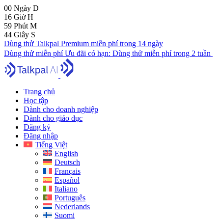
00
Ngày
D
16
Giờ
H
59
Phút
M
43
Giây
S
Dùng thử Talkpal Premium miễn phí trong 14 ngày
Dùng thử miễn phí
Ưu đãi có hạn:
Dùng thử miễn phí trong 2 tuần
Trang chủ
Học tập
Dành cho doanh nghiệp
Dành cho giáo dục
Đăng ký
Đăng nhập
Tiếng Việt
English
Deutsch
Français
Español
Italiano
Português
Nederlands
Suomi