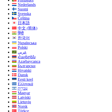
Português
Nederlands
Suomi
Svenska
Čeština
日本語
中文 (简体)
हिंदी
한국어
Українська
Polski
عربي
Հայերեն
Azərbaycanca
Български
Hrvatski
Dansk
Eesti keel
Ελληνικά
עִברִית
Magyar
Latviski
Lietuvių
Norsk
Türkçe