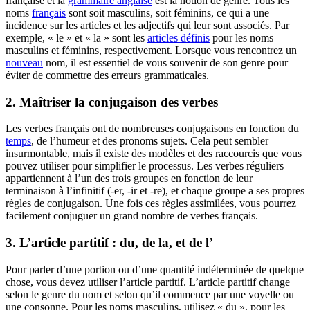
française et la
grammaire anglaise
est la notion de genre. Tous les
noms
français
sont soit masculins, soit féminins, ce qui a une
incidence sur les articles et les adjectifs qui leur sont associés. Par
exemple, « le » et « la » sont les
articles définis
pour les noms
masculins et féminins, respectivement. Lorsque vous rencontrez un
nouveau
nom, il est essentiel de vous souvenir de son genre pour
éviter de commettre des erreurs grammaticales.
2. Maîtriser la conjugaison des verbes
Les verbes français ont de nombreuses conjugaisons en fonction du
temps
, de l’humeur et des pronoms sujets. Cela peut sembler
insurmontable, mais il existe des modèles et des raccourcis que vous
pouvez utiliser pour simplifier le processus. Les verbes réguliers
appartiennent à l’un des trois groupes en fonction de leur
terminaison à l’infinitif (-er, -ir et -re), et chaque groupe a ses propres
règles de conjugaison. Une fois ces règles assimilées, vous pourrez
facilement conjuguer un grand nombre de verbes français.
3. L’article partitif : du, de la, et de l’
Pour parler d’une portion ou d’une quantité indéterminée de quelque
chose, vous devez utiliser l’article partitif. L’article partitif change
selon le genre du nom et selon qu’il commence par une voyelle ou
une consonne. Pour les noms masculins, utilisez « du », pour les