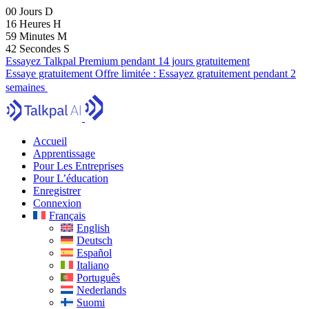
00
Jours
D
16
Heures
H
59
Minutes
M
41
Secondes
S
Essayez Talkpal Premium pendant 14 jours gratuitement
Essaye gratuitement
Offre limitée :
Essayez gratuitement pendant 2
semaines
Accueil
Apprentissage
Pour Les Entreprises
Pour L’éducation
Enregistrer
Connexion
Français
English
Deutsch
Español
Italiano
Português
Nederlands
Suomi