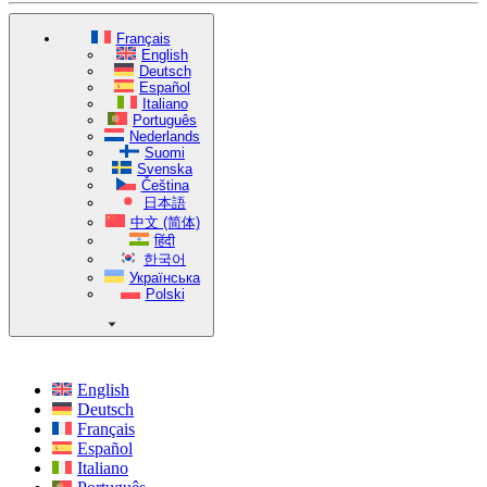
Français
English
Deutsch
Español
Italiano
Português
Nederlands
Suomi
Svenska
Čeština
日本語
中文 (简体)
हिंदी
한국어
Українська
Polski
English
Deutsch
Français
Español
Italiano