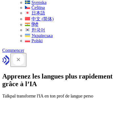
Svenska
Čeština
日本語
中文 (简体)
हिंदी
한국어
Українська
Polski
Commencer
Apprenez les langues plus rapidement
grâce à l’IA
Talkpal transforme l'IA en ton prof de langue perso