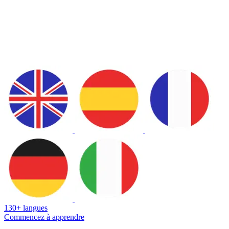
130+ langues
Commencez à apprendre