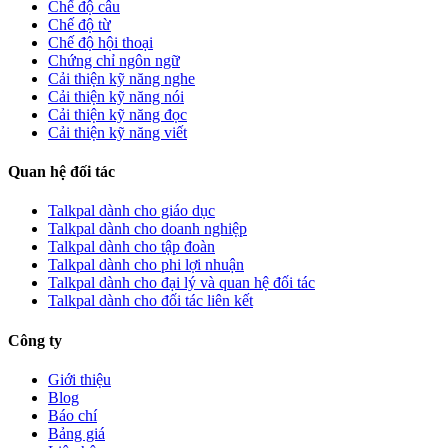
Chế độ câu
Chế độ từ
Chế độ hội thoại
Chứng chỉ ngôn ngữ
Cải thiện kỹ năng nghe
Cải thiện kỹ năng nói
Cải thiện kỹ năng đọc
Cải thiện kỹ năng viết
Quan hệ đối tác
Talkpal dành cho giáo dục
Talkpal dành cho doanh nghiệp
Talkpal dành cho tập đoàn
Talkpal dành cho phi lợi nhuận
Talkpal dành cho đại lý và quan hệ đối tác
Talkpal dành cho đối tác liên kết
Công ty
Giới thiệu
Blog
Báo chí
Bảng giá