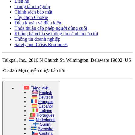
Liên hệ
Trung tâm trợ giúp
Chính sách bảo mật
Tùy chọn Cookie
Điều khoản và điều kiện
Thỏa thuận cấp phép người dùng cuối
Không bán/chia sẻ thông tin cá nhân của tôi
Thông tin doanh nghiệp
Safety and Crisis Resources
Talkpal, Inc., 2810 N Church St, Wilmington, Delaware 19802, US
© 2026 Mọi quyền được bảo lưu.
Tiếng Việt
English
Deutsch
Français
Español
Italiano
Português
Nederlands
Suomi
Svenska
Čeština