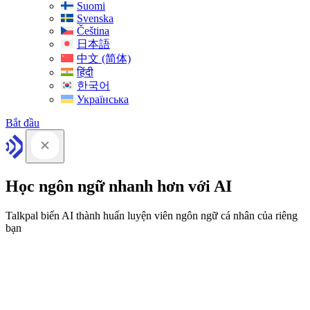
Suomi
Svenska
Čeština
日本語
中文 (简体)
हिंदी
한국어
Українська
Bắt đầu
Học ngôn ngữ nhanh hơn với AI
Talkpal biến AI thành huấn luyện viên ngôn ngữ cá nhân của riêng
bạn