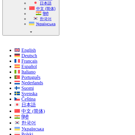
日本語
中文 (简体)
हिंदी
한국어
Українська
English
Deutsch
Français
Español
Italiano
Português
Nederlands
Suomi
Svenska
Čeština
日本語
中文 (简体)
हिंदी
한국어
Українська
Polski