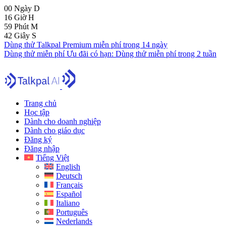
00
Ngày
D
16
Giờ
H
59
Phút
M
41
Giây
S
Dùng thử Talkpal Premium miễn phí trong 14 ngày
Dùng thử miễn phí
Ưu đãi có hạn:
Dùng thử miễn phí trong 2 tuần
Trang chủ
Học tập
Dành cho doanh nghiệp
Dành cho giáo dục
Đăng ký
Đăng nhập
Tiếng Việt
English
Deutsch
Français
Español
Italiano
Português
Nederlands