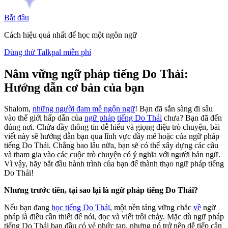
Bắt đầu
Cách hiệu quả nhất để học một ngôn ngữ
Dùng thử Talkpal miễn phí
Nắm vững ngữ pháp tiếng Do Thái:
Hướng dẫn cơ bản của bạn
Shalom,
những người đam mê ngôn ngữ
! Bạn đã sẵn sàng đi sâu
vào thế giới hấp dẫn của
ngữ pháp
tiếng Do Thái
chưa? Bạn đã đến
đúng nơi. Chứa đầy thông tin dễ hiểu và giọng điệu trò chuyện, bài
viết này sẽ hướng dẫn bạn qua lĩnh vực đầy mê hoặc của ngữ pháp
tiếng Do Thái. Chẳng bao lâu nữa, bạn sẽ có thể xây dựng các câu
và tham gia vào các cuộc trò chuyện có ý nghĩa với người bản ngữ.
Vì vậy, hãy bắt đầu hành trình của bạn để thành thạo ngữ pháp tiếng
Do Thái!
Nhưng trước tiên, tại sao lại là ngữ pháp tiếng Do Thái?
Nếu bạn đang
học tiếng Do Thái
, một nền tảng vững chắc
về
ngữ
pháp là điều cần thiết để nói, đọc và viết trôi chảy. Mặc dù ngữ pháp
tiếng Do Thái ban đầu có vẻ phức tạp, nhưng nó trở nên dễ tiếp cận