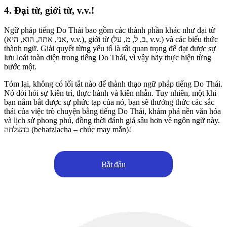
4. Đại từ, giới từ, v.v.!
Ngữ pháp tiếng Do Thái bao gồm các thành phần khác như đại từ
(אני, אתה, הוא, היא, v.v.), giới từ (ב, ל, מ, על, v.v.) và các biểu thức
thành ngữ. Giải quyết từng yếu tố là rất quan trọng để đạt được sự
lưu loát toàn diện trong tiếng Do Thái, vì vậy hãy thực hiện từng
bước một.
Tóm lại, không có lối tắt nào để thành thạo ngữ pháp tiếng Do Thái.
Nó đòi hỏi sự kiên trì, thực hành và kiên nhẫn. Tuy nhiên, một khi
bạn nắm bắt được sự phức tạp của nó, bạn sẽ thưởng thức các sắc
thái của việc trò chuyện bằng tiếng Do Thái, khám phá nền văn hóa
và lịch sử phong phú, đồng thời đánh giá sâu hơn về ngôn ngữ này.
בהצלחה (behatzlacha – chúc may mắn)!
Bắt đầu