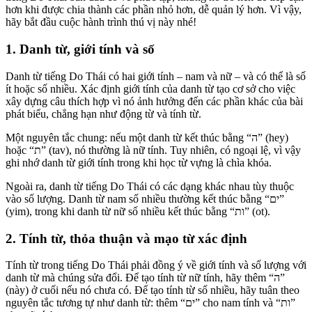
hơn khi được chia thành các phần nhỏ hơn, dễ quản lý hơn. Vì vậy,
hãy bắt đầu cuộc hành trình thú vị này nhé!
1. Danh từ, giới tính và số
Danh từ tiếng Do Thái có hai giới tính – nam và nữ – và có thể là số
ít hoặc số nhiều. Xác định giới tính của danh từ tạo cơ sở cho việc
xây dựng câu thích hợp vì nó ảnh hưởng đến các phần khác của bài
phát biểu, chẳng hạn như động từ và tính từ.
Một nguyên tắc chung: nếu một danh từ kết thúc bằng “ה” (hey)
hoặc “ת” (tav), nó thường là nữ tính. Tuy nhiên, có ngoại lệ, vì vậy
ghi nhớ danh từ giới tính trong khi học từ vựng là chìa khóa.
Ngoài ra, danh từ tiếng Do Thái có các dạng khác nhau tùy thuộc
vào số lượng. Danh từ nam số nhiều thường kết thúc bằng “ים”
(yim), trong khi danh từ nữ số nhiều kết thúc bằng “ות” (ot).
2. Tính từ, thỏa thuận và mạo từ xác định
Tính từ trong tiếng Do Thái phải đồng ý về giới tính và số lượng với
danh từ mà chúng sửa đổi. Để tạo tính từ nữ tính, hãy thêm “ה”
(này) ở cuối nếu nó chưa có. Để tạo tính từ số nhiều, hãy tuân theo
nguyên tắc tương tự như danh từ: thêm “ים” cho nam tính và “ות”