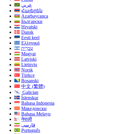
عربي
Հայերեն
Azərbaycanca
Български
Hrvatski
Dansk
Eesti keel
Ελληνικά
עִברִית
Magyar
Latviski
Lietuvių
Norsk
Türkçe
Bosanski
中文 (繁體)
Galician
Íslenskur
Bahasa Indonesia
Македонски
Bahasa Melayu
नेपाली
فارسی
Português