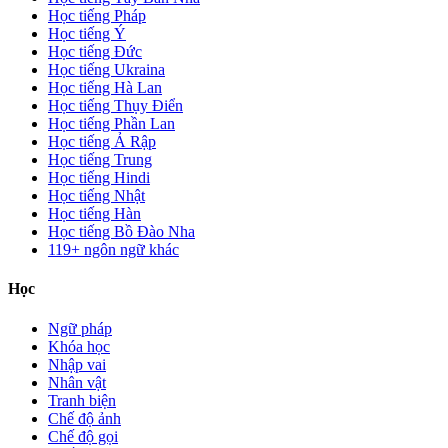
Học tiếng Pháp
Học tiếng Ý
Học tiếng Đức
Học tiếng Ukraina
Học tiếng Hà Lan
Học tiếng Thụy Điển
Học tiếng Phần Lan
Học tiếng Ả Rập
Học tiếng Trung
Học tiếng Hindi
Học tiếng Nhật
Học tiếng Hàn
Học tiếng Bồ Đào Nha
119+ ngôn ngữ khác
Học
Ngữ pháp
Khóa học
Nhập vai
Nhân vật
Tranh biện
Chế độ ảnh
Chế độ gọi