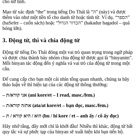
cho nữ tính.
Mạo từ xác định “the” trong tiếng Do Thái là “ה” (này) và được
thêm vào như một tiền tố cho danh từ hoặc tính từ. Ví dụ, “הספר”
(haSefer – cuốn sách) hoặc “הכדור הגדול” (hakadur hagadol – quả
bóng lớn).
3. Động từ, thì và chia động từ
Động từ tiếng Do Thái đóng một vai trò quan trọng trong ngữ pháp
và được chia thành bảy nhóm chia động từ được gọi là “binyanim”.
Mỗi binyan tác động đến ý nghĩa và vai trò của động từ trong một
câu.
Để cung cấp cho bạn một cái nhìn tổng quan nhanh, chúng ta hãy
thảo luận về thì hiện tại của các động từ thông thường:
– אני קורא/ת (ani kore/et – I read, masc./fem.)
– את/ה קורא/ת (ata/at kore/et – bạn đọc, masc./fem.)
– הוא / היא קורא / ת (hu / hi kore / et – anh ấy / cô ấy đọc)
Hãy nhớ rằng, đây mới chỉ là khởi đầu! Nhiều thì khác, động từ bất
quy tắc và sự phức tạp của binyan sẽ xuất hiện khi bạn tiến bộ.