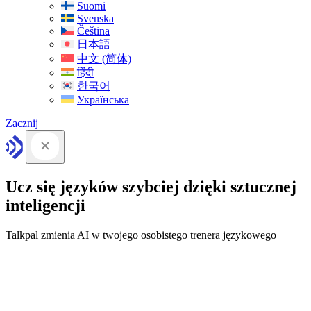
Suomi
Svenska
Čeština
日本語
中文 (简体)
हिंदी
한국어
Українська
Zacznij
Ucz się języków szybciej dzięki sztucznej
inteligencji
Talkpal zmienia AI w twojego osobistego trenera językowego