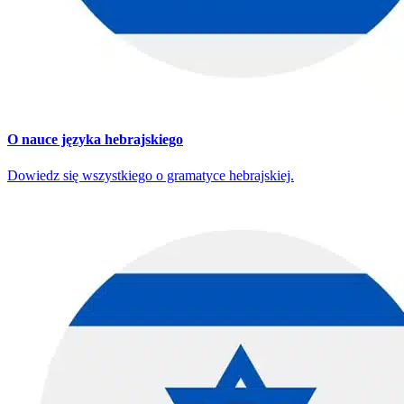
O nauce języka hebrajskiego
Dowiedz się wszystkiego o gramatyce hebrajskiej.