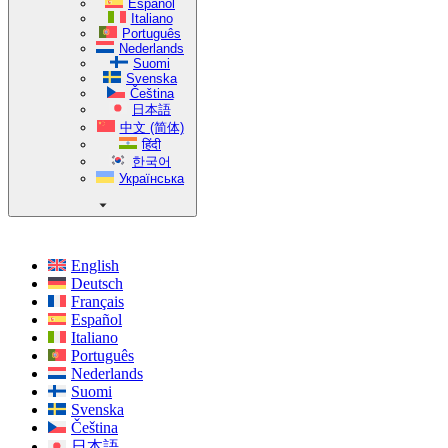
Español
Italiano
Português
Nederlands
Suomi
Svenska
Čeština
日本語
中文 (简体)
हिंदी
한국어
Українська
English
Deutsch
Français
Español
Italiano
Português
Nederlands
Suomi
Svenska
Čeština
日本語