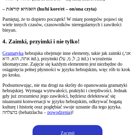
– הוא/היא קורא/ת (hu/hi kore/et – on/ona czyta)
Pamiętaj, że to dopiero początek! W miarę postępów pojawi się
wiele innych czasów, czasowników nieregularnych i zawiłości
binyan.
4. Zaimki, przyimki i nie tylko!
Gramatyka
hebrajska obejmuje inne elementy, takie jak zaimki (אני,
אתה, הוא, היא itd.), przyimki (ב, ל, מ, על itd.) i wyrażenia
idiomatyczne. Zajęcie się każdym elementem jest niezbędne do
osiągnięcia pełnej płynności w języku hebrajskim, więc rób to krok
po kroku.
Podsumowując, nie ma drogi na skróty do opanowania gramatyki
hebrajskiej. Wymaga wytrwałości, praktyki i cierpliwości. Jednak
gdy już zrozumiesz jego zawiłości, będziesz delektować się
niuansami konwersacji w języku hebrajskim, odkrywać bogatą
kulturę i historię oraz pogłębiać swoje uznanie dla tego języka.
בהצלחה (behatzlacha –
powodzenia
)!
Zacznij