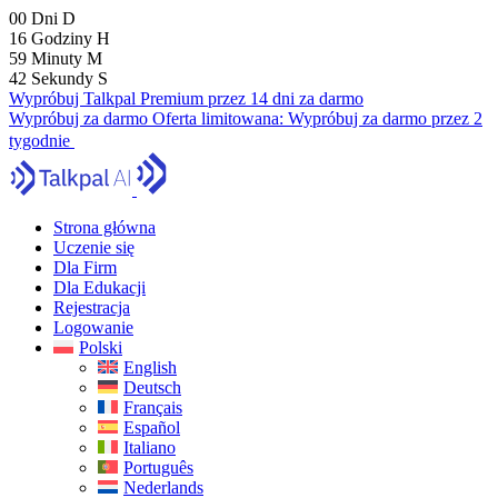
00
Dni
D
16
Godziny
H
59
Minuty
M
41
Sekundy
S
Wypróbuj Talkpal Premium przez 14 dni za darmo
Wypróbuj za darmo
Oferta limitowana:
Wypróbuj za darmo przez 2
tygodnie
Strona główna
Uczenie się
Dla Firm
Dla Edukacji
Rejestracja
Logowanie
Polski
English
Deutsch
Français
Español
Italiano
Português
Nederlands