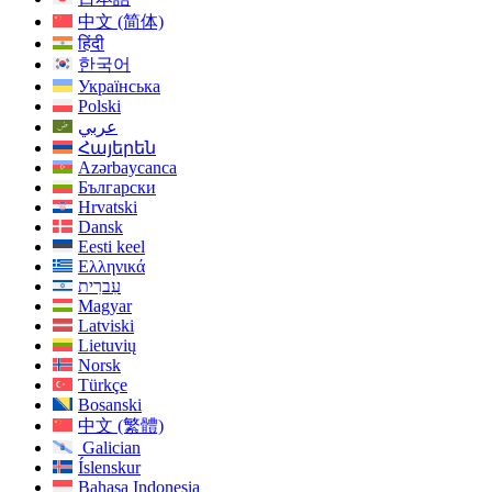
中文 (简体)
हिंदी
한국어
Українська
Polski
عربي
Հայերեն
Azərbaycanca
Български
Hrvatski
Dansk
Eesti keel
Ελληνικά
עִברִית
Magyar
Latviski
Lietuvių
Norsk
Türkçe
Bosanski
中文 (繁體)
Galician
Íslenskur
Bahasa Indonesia