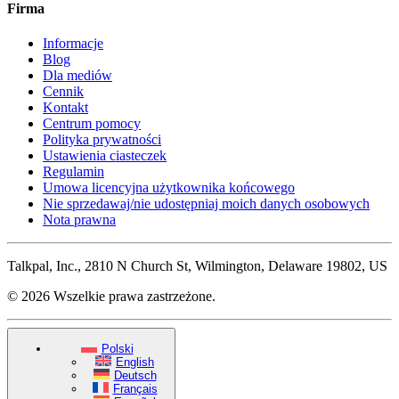
Firma
Informacje
Blog
Dla mediów
Cennik
Kontakt
Centrum pomocy
Polityka prywatności
Ustawienia ciasteczek
Regulamin
Umowa licencyjna użytkownika końcowego
Nie sprzedawaj/nie udostępniaj moich danych osobowych
Nota prawna
Talkpal, Inc., 2810 N Church St, Wilmington, Delaware 19802, US
© 2026 Wszelkie prawa zastrzeżone.
Polski
English
Deutsch
Français