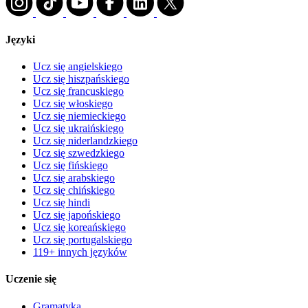
Języki
Ucz się angielskiego
Ucz się hiszpańskiego
Ucz się francuskiego
Ucz się włoskiego
Ucz się niemieckiego
Ucz się ukraińskiego
Ucz się niderlandzkiego
Ucz się szwedzkiego
Ucz się fińskiego
Ucz się arabskiego
Ucz się chińskiego
Ucz się hindi
Ucz się japońskiego
Ucz się koreańskiego
Ucz się portugalskiego
119+ innych języków
Uczenie się
Gramatyka