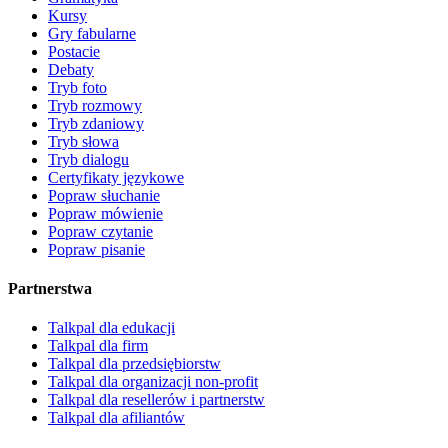
Kursy
Gry fabularne
Postacie
Debaty
Tryb foto
Tryb rozmowy
Tryb zdaniowy
Tryb słowa
Tryb dialogu
Certyfikaty językowe
Popraw słuchanie
Popraw mówienie
Popraw czytanie
Popraw pisanie
Partnerstwa
Talkpal dla edukacji
Talkpal dla firm
Talkpal dla przedsiębiorstw
Talkpal dla organizacji non-profit
Talkpal dla resellerów i partnerstw
Talkpal dla afiliantów