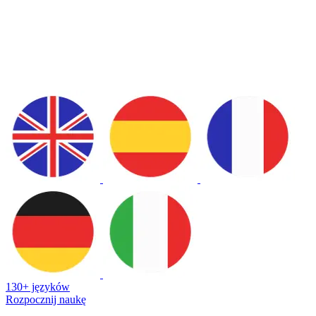
130+ języków
Rozpocznij naukę