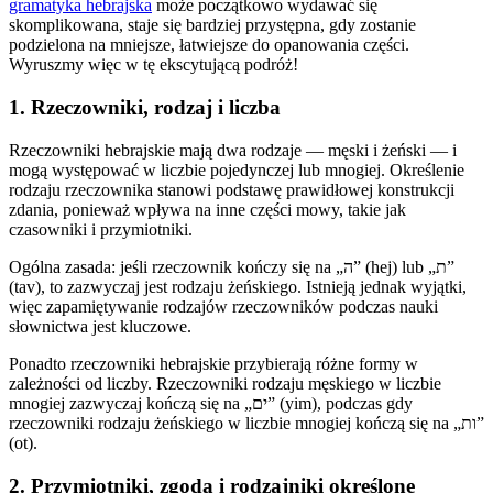
gramatyka hebrajska
może początkowo wydawać się
skomplikowana, staje się bardziej przystępna, gdy zostanie
podzielona na mniejsze, łatwiejsze do opanowania części.
Wyruszmy więc w tę ekscytującą podróż!
1. Rzeczowniki, rodzaj i liczba
Rzeczowniki hebrajskie mają dwa rodzaje — męski i żeński — i
mogą występować w liczbie pojedynczej lub mnogiej. Określenie
rodzaju rzeczownika stanowi podstawę prawidłowej konstrukcji
zdania, ponieważ wpływa na inne części mowy, takie jak
czasowniki i przymiotniki.
Ogólna zasada: jeśli rzeczownik kończy się na „ה” (hej) lub „ת”
(tav), to zazwyczaj jest rodzaju żeńskiego. Istnieją jednak wyjątki,
więc zapamiętywanie rodzajów rzeczowników podczas nauki
słownictwa jest kluczowe.
Ponadto rzeczowniki hebrajskie przybierają różne formy w
zależności od liczby. Rzeczowniki rodzaju męskiego w liczbie
mnogiej zazwyczaj kończą się na „ים” (yim), podczas gdy
rzeczowniki rodzaju żeńskiego w liczbie mnogiej kończą się na „ות”
(ot).
2. Przymiotniki, zgoda i rodzajniki określone