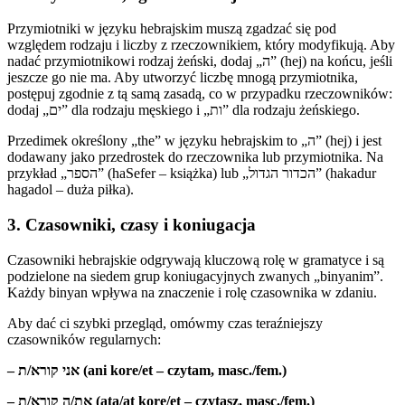
Przymiotniki w języku hebrajskim muszą zgadzać się pod
względem rodzaju i liczby z rzeczownikiem, który modyfikują. Aby
nadać przymiotnikowi rodzaj żeński, dodaj „ה” (hej) na końcu, jeśli
jeszcze go nie ma. Aby utworzyć liczbę mnogą przymiotnika,
postępuj zgodnie z tą samą zasadą, co w przypadku rzeczowników:
dodaj „ים” dla rodzaju męskiego i „ות” dla rodzaju żeńskiego.
Przedimek określony „the” w języku hebrajskim to „ה” (hej) i jest
dodawany jako przedrostek do rzeczownika lub przymiotnika. Na
przykład „הספר” (haSefer – książka) lub „הכדור הגדול” (hakadur
hagadol – duża piłka).
3. Czasowniki, czasy i koniugacja
Czasowniki hebrajskie odgrywają kluczową rolę w gramatyce i są
podzielone na siedem grup koniugacyjnych zwanych „binyanim”.
Każdy binyan wpływa na znaczenie i rolę czasownika w zdaniu.
Aby dać ci szybki przegląd, omówmy czas teraźniejszy
czasowników regularnych:
– אני קורא/ת (ani kore/et – czytam, masc./fem.)
– את/ה קורא/ת (ata/at kore/et – czytasz, masc./fem.)