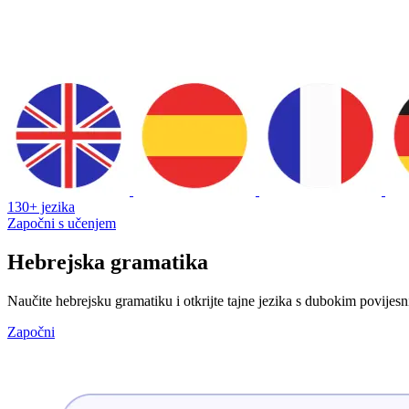
130+ jezika
Započni s učenjem
Hebrejska gramatika
Naučite hebrejsku gramatiku i otkrijte tajne jezika s dubokim povijes
Započni