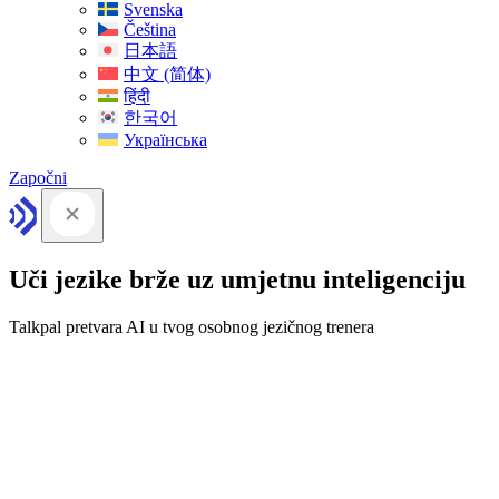
Svenska
Čeština
日本語
中文 (简体)
हिंदी
한국어
Українська
Započni
Uči jezike brže uz umjetnu inteligenciju
Talkpal pretvara AI u tvog osobnog jezičnog trenera