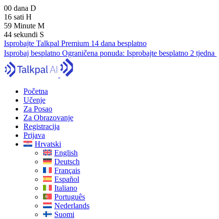
00
dana
D
16
sati
H
59
Minute
M
43
sekundi
S
Isprobajte Talkpal Premium 14 dana besplatno
Isprobaj besplatno
Ograničena ponuda:
Isprobajte besplatno 2 tjedna
Početna
Učenje
Za Posao
Za Obrazovanje
Registracija
Prijava
Hrvatski
English
Deutsch
Français
Español
Italiano
Português
Nederlands
Suomi