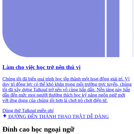
Làm cho việc học trở nên thú vị
Chúng tôi đã biến quá trình học tập thành một hoạt động giải trí. Vì
duy trì động lực có thể khó khăn trong môi trường trực tuyến, chúng
tôi đã xây dựng Talkpal trở nên vô cùng hấp dẫn. Nền tảng này hấp
dẫn đến mức mọi người thường thích học kỹ năng ngôn ngữ mới
với ứng dụng của chúng tôi hơn là chơi trò chơi điện tử.
Dùng thử Talkpal miễn phí
ĐƯỜNG ĐẾN THÀNH THẠO THẬT DỄ DÀNG
Đỉnh cao học ngoại ngữ