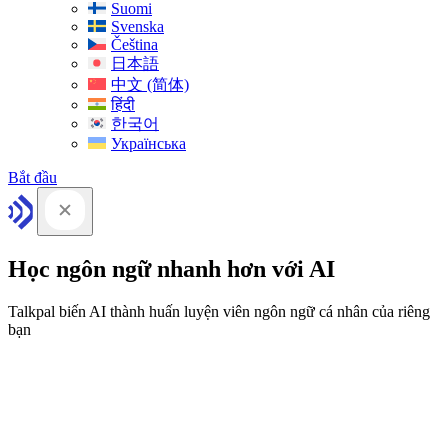
Suomi
Svenska
Čeština
日本語
中文 (简体)
हिंदी
한국어
Українська
Bắt đầu
Học ngôn ngữ nhanh hơn với AI
Talkpal biến AI thành huấn luyện viên ngôn ngữ cá nhân của riêng
bạn