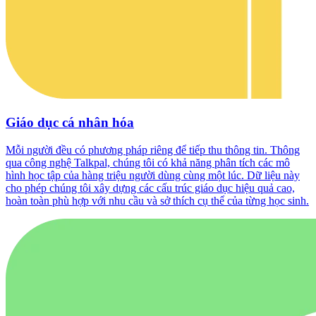
Giáo dục cá nhân hóa
Mỗi người đều có phương pháp riêng để tiếp thu thông tin. Thông
qua công nghệ Talkpal, chúng tôi có khả năng phân tích các mô
hình học tập của hàng triệu người dùng cùng một lúc. Dữ liệu này
cho phép chúng tôi xây dựng các cấu trúc giáo dục hiệu quả cao,
hoàn toàn phù hợp với nhu cầu và sở thích cụ thể của từng học sinh.