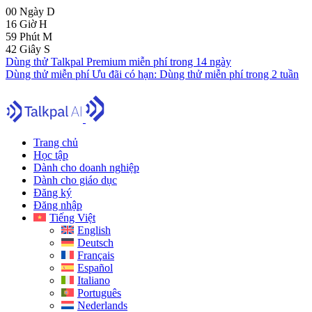
00
Ngày
D
16
Giờ
H
59
Phút
M
41
Giây
S
Dùng thử Talkpal Premium miễn phí trong 14 ngày
Dùng thử miễn phí
Ưu đãi có hạn:
Dùng thử miễn phí trong 2 tuần
Trang chủ
Học tập
Dành cho doanh nghiệp
Dành cho giáo dục
Đăng ký
Đăng nhập
Tiếng Việt
English
Deutsch
Français
Español
Italiano
Português
Nederlands