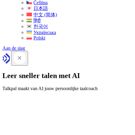
Čeština
日本語
中文 (简体)
हिंदी
한국어
Українська
Polski
Aan de slag
Leer sneller talen met AI
Talkpal maakt van AI jouw persoonlijke taalcoach