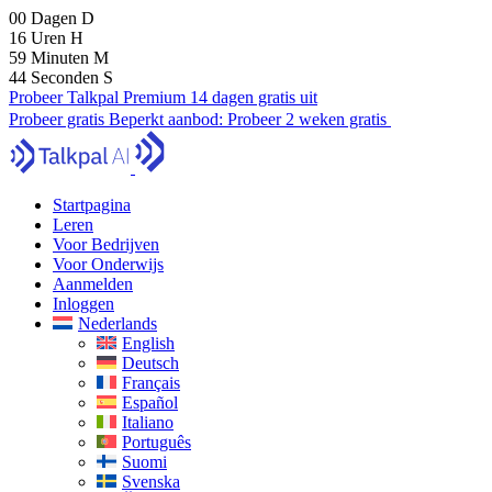
00
Dagen
D
16
Uren
H
59
Minuten
M
42
Seconden
S
Probeer Talkpal Premium 14 dagen gratis uit
Probeer gratis
Beperkt aanbod:
Probeer 2 weken gratis
Startpagina
Leren
Voor Bedrijven
Voor Onderwijs
Aanmelden
Inloggen
Nederlands
English
Deutsch
Français
Español
Italiano
Português
Suomi
Svenska