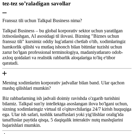
tez-tez so’raladigan savollar
Fransuz tili uchun Talkpal Business nima?
Talkpal Business – bu global korporativ sektor uchun yaratilgan
ixtisoslashgan, AI asosidagi til ilovasi. Bizning "Biznes uchun
fransuz tili" kursimiz oddiy lug'atlarni chetlab o'tib, xodimlaringiz
hamkorlik qilishi va mutlaq ishonch bilan bitimlar tuzishi uchun
zarur bo'lgan professional terminologiya, madaniyatlararo odob-
axloq qoidalari va realistik rahbarlik aloqalariga to'liq e'tibor
qaratadi.
Mening xodimlarim korporativ jadvallar bilan band. Ular qachon
mashq qilishlari mumkin?
Biz rahbarlarning ish jadvali doimiy ravishda o'zgarib turishini
bilamiz. Talkpal sun'iy intellektga asoslangan ilova bo'lgani uchun,
sizning xodimlaringiz virtual til o'qituvchilariga 24/7 kirish huquqiga
ega. Ular ish safari, tushlik tanaffuslari yoki yig'ilishlar oralig'ida
tanaffuslar paytida qisqa, 5 daqiqalik interaktiv nutq mashqlarini
bajarishlari mumkin.