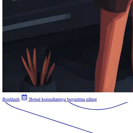
Boshlash
Bepul konsultatsiya buyurtma qiling