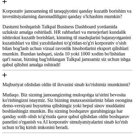
Korporativ jamoamning til taraqqiyotini qanday kuzatib borishim va
investitsiyalarning daromadliligini qanday o'lchashim mumkin?
Dasturni boshqarish Talkpal Business Dashboard yordamida
uzluksiz amalga oshiriladi. HR rahbarlari va menejerlari kundalik
ishtirokni kuzatib borishlari, kimning til mashqlarini bajarayotganini
kuzatishlari va tilni yaxshilashni to'g'ridan-to'g'ri korporativ o'sish
bilan bog'lash uchun vizual ravonlik hisobotlarini eksport qilishlari
mumkin. Bundan tashqari, sizda 10 yoki 1000 xodim bo'lishidan
qat'i nazar, bizning bag'ishlangan Talkpal jamoamiz siz uchun ishga
qabul qilishni amalga oshiradi!
Majburiyat olishdan oldin til ilovasini sinab ko'rishimiz mumkinmi?
Mutlaqo. Biz sizning jamoangizning muloqotiga ta'sirini bevosita
ko'rishingizni istaymiz. Siz bizning mutaxassislarimiz bilan osongina
demo-versiyani buyurtma qilishingiz yoki bepul sinov muddatini
boshlashingiz mumkin. Bu sizning boshqaruv guruhingizga har
qanday sotib olish to'g'risida qaror qabul qilishdan oldin boshqaruv
panelini o'rganish va AI korporativ simulyatsiyalarini sinab ko'rish
uchun to'liq kirish imkonini beradi.