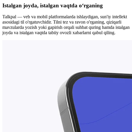
Istalgan joyda, istalgan vaqtda oʻrganing
Talkpal — veb va mobil platformalarda ishlaydigan, sun'iy intellekt
asosidagi til o'rgatuvchidir. Tilni tez va ravon o'rganing, qiziqarli
mavzularda yozish yoki gapirish orqali suhbat quring hamda istalgan
joyda va istalgan vaqtda tabiiy ovozli xabarlarni qabul qiling.