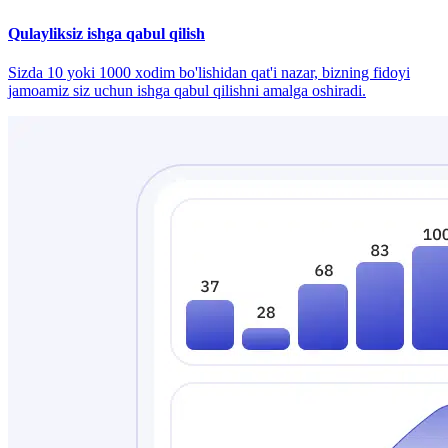
Qulayliksiz ishga qabul qilish
Sizda 10 yoki 1000 xodim bo'lishidan qat'i nazar, bizning fidoyi
jamoamiz siz uchun ishga qabul qilishni amalga oshiradi.