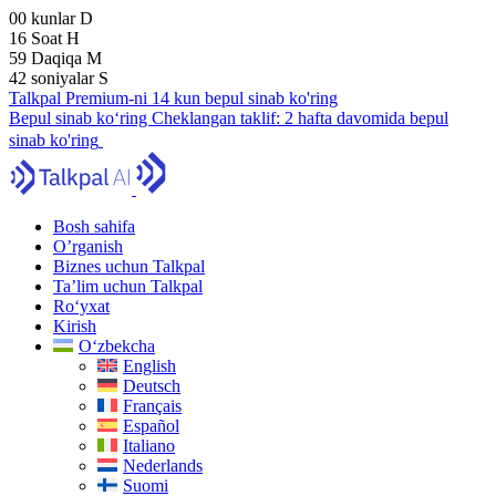
00
kunlar
D
16
Soat
H
59
Daqiqa
M
41
soniyalar
S
Talkpal Premium-ni 14 kun bepul sinab ko'ring
Bepul sinab ko‘ring
Cheklangan taklif:
2 hafta davomida bepul
sinab ko'ring
Bosh sahifa
O’rganish
Biznes uchun Talkpal
Ta’lim uchun Talkpal
Ro‘yxat
Kirish
O‘zbekcha
English
Deutsch
Français
Español
Italiano
Nederlands
Suomi