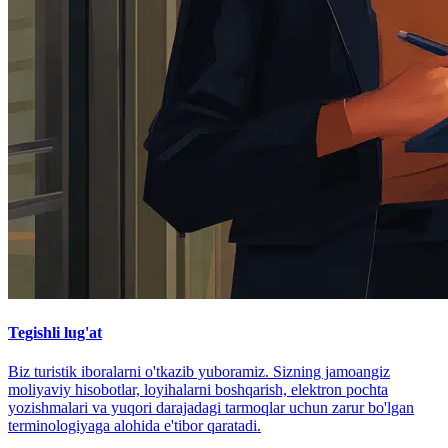
Tegishli lug'at
Biz turistik iboralarni o'tkazib yuboramiz. Sizning jamoangiz
moliyaviy hisobotlar, loyihalarni boshqarish, elektron pochta
yozishmalari va yuqori darajadagi tarmoqlar uchun zarur bo'lgan
terminologiyaga alohida e'tibor qaratadi.