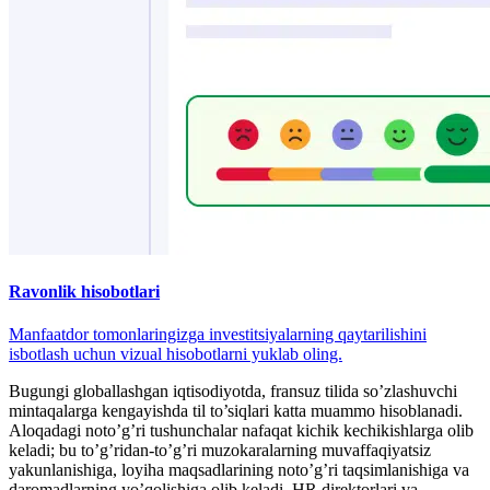
Ravonlik hisobotlari
Manfaatdor tomonlaringizga investitsiyalarning qaytarilishini
isbotlash uchun vizual hisobotlarni yuklab oling.
Bugungi globallashgan iqtisodiyotda, fransuz tilida so’zlashuvchi
mintaqalarga kengayishda til to’siqlari katta muammo hisoblanadi.
Aloqadagi noto’g’ri tushunchalar nafaqat kichik kechikishlarga olib
keladi; bu to’g’ridan-to’g’ri muzokaralarning muvaffaqiyatsiz
yakunlanishiga, loyiha maqsadlarining noto’g’ri taqsimlanishiga va
daromadlarning yo’qolishiga olib keladi. HR direktorlari va