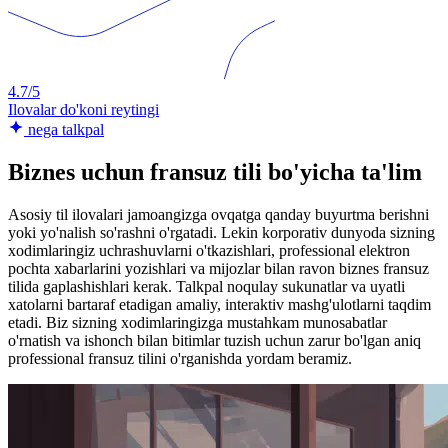
4.7/5
Ilovalar do'koni reytingi
nega talkpal
Biznes uchun fransuz tili bo'yicha ta'lim
Asosiy til ilovalari jamoangizga ovqatga qanday buyurtma berishni
yoki yo'nalish so'rashni o'rgatadi. Lekin korporativ dunyoda sizning
xodimlaringiz uchrashuvlarni o'tkazishlari, professional elektron
pochta xabarlarini yozishlari va mijozlar bilan ravon biznes fransuz
tilida gaplashishlari kerak. Talkpal noqulay sukunatlar va uyatli
xatolarni bartaraf etadigan amaliy, interaktiv mashg'ulotlarni taqdim
etadi. Biz sizning xodimlaringizga mustahkam munosabatlar
o'rnatish va ishonch bilan bitimlar tuzish uchun zarur bo'lgan aniq
professional fransuz tilini o'rganishda yordam beramiz.