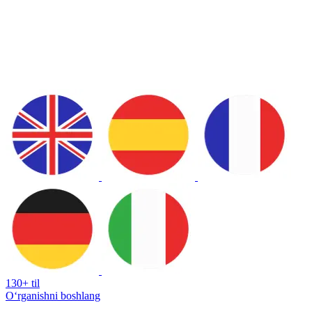
130+ til
Oʻrganishni boshlang