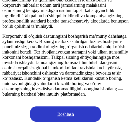
korporativ rahbarlar uchun turli jamoalarning malakasini
oshirishning kengaytiriladigan usulini topish katta qiyinchilik
tug’diradi. Talkpal bu bo’shliqni to’ldiradi va kompaniyangizning
professionallik standarti barcha transchegaraviy aloqalarda benuqson
bo’lib qolishini ta’minlaydi.
Korporativ til o’qitish dasturingizni boshqarish ma’muriy dahshatga
aylanmasligi kerak. Bizning markazlashtirilgan biznes boshqaruv
panelimiz sizga xodimlaringizning o’rganish odatlarini aniq ko’rish
imkonini beradi. Tez rivojlanayotgan startapni yoki ulkan transmilliy
korxonani boshqarasizmi, Talkpal sizning ehtiyojlaringizga mos
ravishda ishlaydi. Jamoangizning fransuz tilini bilish darajasini
oshirish orqali siz global hamkorlikni faol ravishda kuchaytirasiz,
rahbariyat ishonchini oshirasiz va daromadingizga bevosita ta’sir
ko’rsatasiz. Kundalik o’rganish ketma-ketliklarini kuzatib boring,
nutq ravonligidagi yutuqlarni kuzatib boring va o’quv
dasturingizning investitsiya daromadliligini osongina isbotlang —
bularning barchasi bitta intuitiv platformadan.
Boshlash