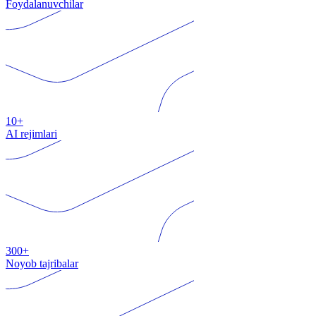
Foydalanuvchilar
10+
AI rejimlari
300+
Noyob tajribalar