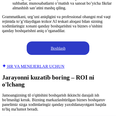
suhbatlar, munosabatlarni o’rnatish va sanoat bo’yicha fikrlar
almashish san’atini mashq qiling.
Grammatikani, urg’uni aniqligini va professional ohangni real vaqt
rejimida to’g’rilaydigan tezkor AI teskari aloqasi bilan sizning
xodimlaringiz xonani qanday boshqarishni va biznes o’sishini
qanday boshqarishni aniq o’rganadilar.
Boshlash
HR VA MENEJERLAR UCHUN
Jarayonni kuzatib boring – ROI ni
o'lchang
Jamoangizning til o'qitishini boshqarish ikkinchi darajali ish
bo'lmasligi kerak. Bizning markazlashtirilgan biznes boshqaruv
panelimiz sizga xodimlaringiz qanday yaxshilanayotgani haqida
to'liq ma'lumot beradi.