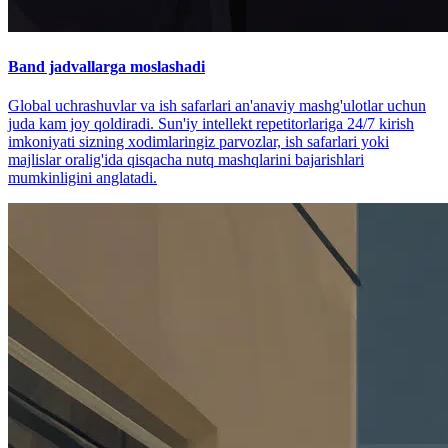
Band jadvallarga moslashadi
Global uchrashuvlar va ish safarlari an'anaviy mashg'ulotlar uchun
juda kam joy qoldiradi. Sun'iy intellekt repetitorlariga 24/7 kirish
imkoniyati sizning xodimlaringiz parvozlar, ish safarlari yoki
majlislar oralig'ida qisqacha nutq mashqlarini bajarishlari
mumkinligini anglatadi.