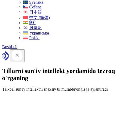
Svenska
Čeština
日本語
中文 (简体)
हिंदी
한국어
Українська
Polski
Boshlash
Tillarni sun'iy intellekt yordamida tezroq
o'rganing
Talkpal sun'iy intellektni shaxsiy til murabbiyingizga aylantiradi