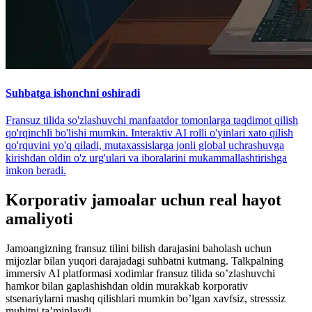
Suhbatga ishonchni oshiradi
Fransuz tilida so'zlashuvchi manfaatdor tomonlarga taqdimot qilish
qo'rqinchli bo'lishi mumkin. Interaktiv AI rolli o'yinlari xato qilish
qo'rquvini yo'q qiladi, mutaxassislarga jonli global uchrashuvga
kirishdan oldin o'z urg'ulari va iboralarini mukammallashtirishga
imkon beradi.
Korporativ jamoalar uchun real hayot
amaliyoti
Jamoangizning fransuz tilini bilish darajasini baholash uchun
mijozlar bilan yuqori darajadagi suhbatni kutmang. Talkpalning
immersiv AI platformasi xodimlar fransuz tilida so’zlashuvchi
hamkor bilan gaplashishdan oldin murakkab korporativ
stsenariylarni mashq qilishlari mumkin bo’lgan xavfsiz, stresssiz
muhitni ta’minlaydi.