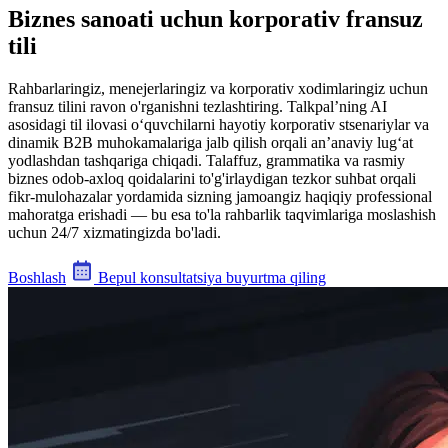
Biznes sanoati uchun korporativ fransuz
tili
Rahbarlaringiz, menejerlaringiz va korporativ xodimlaringiz uchun
fransuz tilini ravon o'rganishni tezlashtiring. Talkpal’ning AI
asosidagi til ilovasi o‘quvchilarni hayotiy korporativ stsenariylar va
dinamik B2B muhokamalariga jalb qilish orqali an’anaviy lug‘at
yodlashdan tashqariga chiqadi. Talaffuz, grammatika va rasmiy
biznes odob-axloq qoidalarini to'g'irlaydigan tezkor suhbat orqali
fikr-mulohazalar yordamida sizning jamoangiz haqiqiy professional
mahoratga erishadi — bu esa to'la rahbarlik taqvimlariga moslashish
uchun 24/7 xizmatingizda bo'ladi.
Boshlash
Bepul konsultatsiya buyurtma qiling