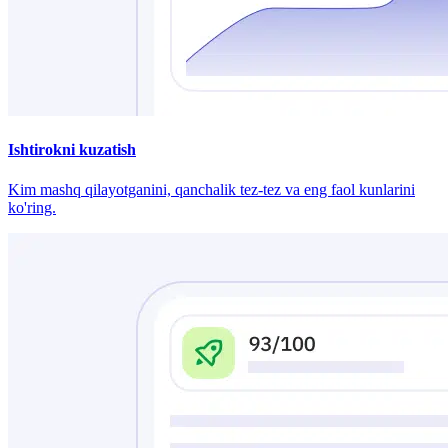
Ishtirokni kuzatish
Kim mashq qilayotganini, qanchalik tez-tez va eng faol kunlarini
ko'ring.