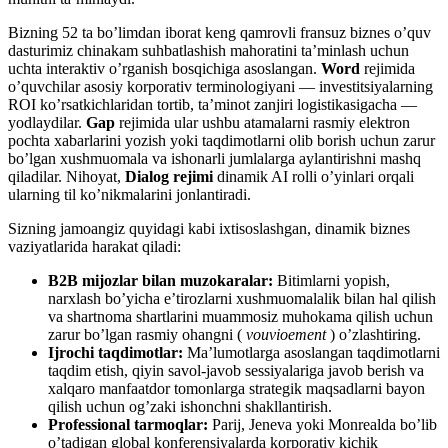
Bizning 52 ta bo’limdan iborat keng qamrovli fransuz biznes o’quv
dasturimiz chinakam suhbatlashish mahoratini ta’minlash uchun
uchta interaktiv o’rganish bosqichiga asoslangan.
Word
rejimida
o’quvchilar asosiy korporativ terminologiyani — investitsiyalarning
ROI ko’rsatkichlaridan tortib, ta’minot zanjiri logistikasigacha —
yodlaydilar.
Gap
rejimida ular ushbu atamalarni rasmiy elektron
pochta xabarlarini yozish yoki taqdimotlarni olib borish uchun zarur
bo’lgan xushmuomala va ishonarli jumlalarga aylantirishni mashq
qiladilar. Nihoyat,
Dialog rejimi
dinamik AI rolli o’yinlari orqali
ularning til ko’nikmalarini jonlantiradi.
Sizning jamoangiz quyidagi kabi ixtisoslashgan, dinamik biznes
vaziyatlarida harakat qiladi:
B2B mijozlar bilan muzokaralar:
Bitimlarni yopish,
narxlash bo’yicha e’tirozlarni xushmuomalalik bilan hal qilish
va shartnoma shartlarini muammosiz muhokama qilish uchun
zarur bo’lgan rasmiy ohangni (
vouvioement
) o’zlashtiring.
Ijrochi taqdimotlar:
Ma’lumotlarga asoslangan taqdimotlarni
taqdim etish, qiyin savol-javob sessiyalariga javob berish va
xalqaro manfaatdor tomonlarga strategik maqsadlarni bayon
qilish uchun og’zaki ishonchni shakllantirish.
Professional tarmoqlar:
Parij, Jeneva yoki Monrealda bo’lib
o’tadigan global konferensiyalarda korporativ kichik