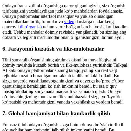
Onlayn fransuz tilini o’rganishga qaror qilganingizda, siz o’rganish
tajribangizni yaxshilaydigan juda ko’p manbalardan foydalanasiz.
Onlayn platformalar interfaol mashqlar va yuklab olinadigan
materiallardan tortib, forumlar va
video
darslarga qadar keng
qamrovli
til o’rganish
uchun zarur bo’lgan barcha vositalarni taqdim
etadi. Ushbu manbalar doimiy ravishda yangilanadi, bu sizning eng
dolzarb va tegishli ma’lumotlar bilan o’rganishingizni ta’minlaydi.
6. Jarayonni kuzatish va fikr-mulohazalar
Tilni samarali o’rganishning ajralmas qismi bu muvaffaqiyatni
doimiy ravishda kuzatib borish va fikr-mulohaza yuritishdir. Talkpal
AI kabi onlayn platformalar sizning taraqqiyotingizni real vaqt
rejimida kuzatib boradigan murakkab tahlillarni taklif qiladi. Bu
sizga qayerda yaxshilanayotganingizni va qayerga ko’proq e’tibor
qaratishingiz kerakligini ko’rish imkonini beradi, bu esa o’quv
mashg’ulotlaringizni yanada maqsadli va samarali qiladi. Onlayn
o’qituvchingizning muntazam fikr-mulohazalari sizga yo’l-yo’riq
ko’rsatishi va mahoratingizni yanada yaxshilashga yordam beradi.
7. Global hamjamiyat bilan hamkorlik qilish
Fransuz tilini onlayn o’rganish sizga butun dunyo bo’ylab turli xil
o’quvchilar hamjamiyatini jalb qilish imkoniyatini beradi. Bu