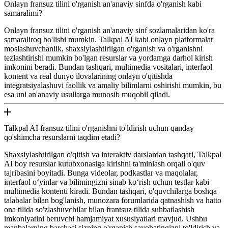
Onlayn fransuz tilini o'rganish an'anaviy sinfda o'rganish kabi
samaralimi?
Onlayn fransuz tilini o'rganish an'anaviy sinf sozlamalaridan ko'ra
samaraliroq bo'lishi mumkin. Talkpal AI kabi onlayn platformalar
moslashuvchanlik, shaxsiylashtirilgan o'rganish va o'rganishni
tezlashtirishi mumkin bo'lgan resurslar va yordamga darhol kirish
imkonini beradi. Bundan tashqari, multimedia vositalari, interfaol
kontent va real dunyo ilovalarining onlayn o'qitishda
integratsiyalashuvi faollik va amaliy bilimlarni oshirishi mumkin, bu
esa uni an'anaviy usullarga munosib muqobil qiladi.
Talkpal AI fransuz tilini o'rganishni to'ldirish uchun qanday
qo'shimcha resurslarni taqdim etadi?
Shaxsiylashtirilgan o'qitish va interaktiv darslardan tashqari, Talkpal
AI boy resurslar kutubxonasiga kirishni ta'minlash orqali o'quv
tajribasini boyitadi. Bunga videolar, podkastlar va maqolalar,
interfaol oʻyinlar va bilimingizni sinab koʻrish uchun testlar kabi
multimedia kontenti kiradi. Bundan tashqari, o'quvchilarga boshqa
talabalar bilan bog'lanish, munozara forumlarida qatnashish va hatto
ona tilida so'zlashuvchilar bilan frantsuz tilida suhbatlashish
imkoniyatini beruvchi hamjamiyat xususiyatlari mavjud. Ushbu
manbalarning barchasi sizning o'rganish sayohatingizni to'ldirish va