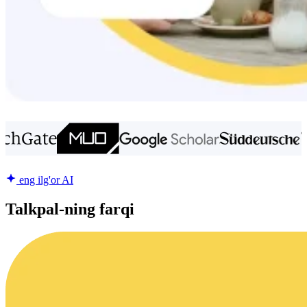
eng ilg'or AI
Talkpal-ning farqi