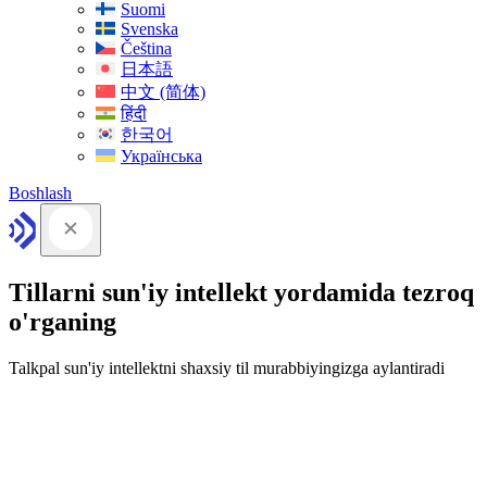
Suomi
Svenska
Čeština
日本語
中文 (简体)
हिंदी
한국어
Українська
Boshlash
Tillarni sun'iy intellekt yordamida tezroq
o'rganing
Talkpal sun'iy intellektni shaxsiy til murabbiyingizga aylantiradi