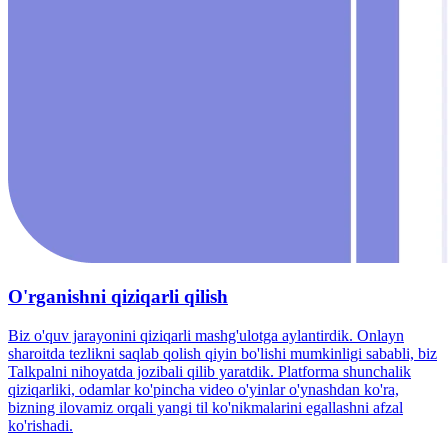
O'rganishni qiziqarli qilish
Biz o'quv jarayonini qiziqarli mashg'ulotga aylantirdik. Onlayn
sharoitda tezlikni saqlab qolish qiyin bo'lishi mumkinligi sababli, biz
Talkpalni nihoyatda jozibali qilib yaratdik. Platforma shunchalik
qiziqarliki, odamlar ko'pincha video o'yinlar o'ynashdan ko'ra,
bizning ilovamiz orqali yangi til ko'nikmalarini egallashni afzal
ko'rishadi.