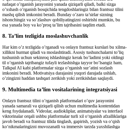
nafaqat o’rganish jarayonini yanada qiziqarli qiladi, balki sizga
o’xshash o’rganish bosqichida tengdoshlaringiz bilan frantsuz tilini
mashq qilish imkonini beradi. Bunday o’zaro ta’sirlar sizning
ishonchingiz va so’zlashuv qobiliyatingizni oshirishi mumkin, bu
esa yanada boy va ko’proq ta’lim tajribasini taqdim etadi.
8. Ta’lim tezligida moslashuvchanlik
Har kim o’z tezligida o’rganadi va onlayn frantsuz kurslari bu xilma-
xillikni hurmat qiladi va moslashtiradi. Asosiy tushunchalarni to’liq
tushunish uchun sekinroq ishlashingiz kerak bo’ladimi yoki oldingi
til o’rganish tajribangiz tufayli tezlashishga tayyor bo’lsangiz ham,
Talkpal AI kabi platformalar sizga o’rganish sur’atini sozlash
imkonini beradi. Motivatsiya darajasini yuqori darajada ushlab,
o’zingizni haddan tashqari zerikish yoki zerikishdan saqlaydi.
9. Multimedia ta’lim vositalarining integratsiyasi
Onlayn frantsuz tilini o’rganish platformalari o’quv jarayonini
yanada samarali va qiziqarli qilish uchun multimedia kontentidan
keng foydalanadi. Videolar, audiokliplar, animatsiyalar va interfaol
viktorinalar orqali ushbu platformalar turli xil o‘rganish afzalliklariga
javob beradi va frantsuz tilida tinglash, gapirish, yozish va o‘qish
ko‘nikmalaringizni muvozanatli va immersiv tarzda yaxshilashga