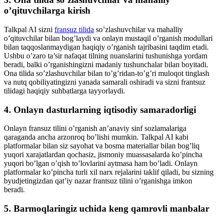
o’qituvchilarga kirish
Talkpal AI sizni
fransuz tilida
so’zlashuvchilar va mahalliy
o’qituvchilar bilan bog’laydi va onlayn mustaqil o’rganish modullari
bilan taqqoslanmaydigan haqiqiy o’rganish tajribasini taqdim etadi.
Ushbu o’zaro ta’sir nafaqat tilning nuanslarini tushunishga yordam
beradi, balki o’rganishingizni madaniy tushunchalar bilan boyitadi.
Ona tilida so’zlashuvchilar bilan to’g’ridan-to’g’ri muloqot tinglash
va nutq qobiliyatingizni yanada samarali oshiradi va sizni frantsuz
tilidagi haqiqiy suhbatlarga tayyorlaydi.
4. Onlayn dasturlarning iqtisodiy samaradorligi
Onlayn fransuz tilini o’rganish an’anaviy sinf sozlamalariga
qaraganda ancha arzonroq bo’lishi mumkin. Talkpal AI kabi
platformalar bilan siz sayohat va bosma materiallar bilan bog’liq
yuqori xarajatlardan qochasiz, jismoniy muassasalarda ko’pincha
yuqori bo’lgan o’qish to’lovlarini aytmasa ham bo’ladi. Onlayn
platformalar ko’pincha turli xil narx rejalarini taklif qiladi, bu sizning
byudjetingizdan qat’iy nazar frantsuz tilini o’rganishga imkon
beradi.
5. Barmoqlaringiz uchida keng qamrovli manbalar