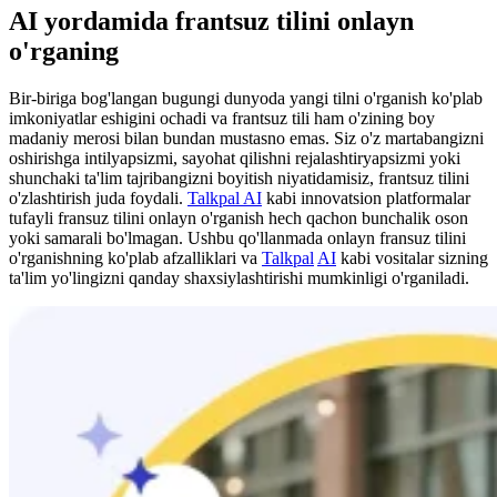
AI yordamida frantsuz tilini onlayn
o'rganing
Bir-biriga bog'langan bugungi dunyoda yangi tilni o'rganish ko'plab
imkoniyatlar eshigini ochadi va frantsuz tili ham o'zining boy
madaniy merosi bilan bundan mustasno emas. Siz o'z martabangizni
oshirishga intilyapsizmi, sayohat qilishni rejalashtiryapsizmi yoki
shunchaki ta'lim tajribangizni boyitish niyatidamisiz, frantsuz tilini
o'zlashtirish juda foydali.
Talkpal AI
kabi innovatsion platformalar
tufayli fransuz tilini onlayn o'rganish hech qachon bunchalik oson
yoki samarali bo'lmagan. Ushbu qo'llanmada onlayn fransuz tilini
o'rganishning ko'plab afzalliklari va
Talkpal
AI
kabi vositalar sizning
ta'lim yo'lingizni qanday shaxsiylashtirishi mumkinligi o'rganiladi.