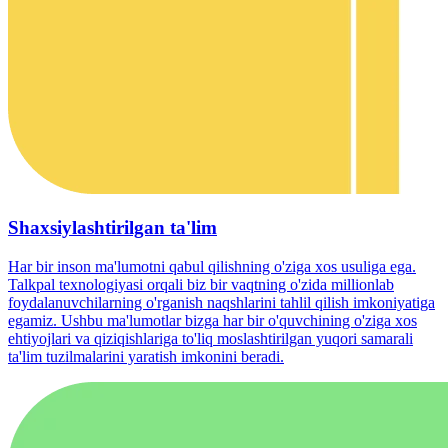
Shaxsiylashtirilgan ta'lim
Har bir inson ma'lumotni qabul qilishning o'ziga xos usuliga ega.
Talkpal texnologiyasi orqali biz bir vaqtning o'zida millionlab
foydalanuvchilarning o'rganish naqshlarini tahlil qilish imkoniyatiga
egamiz. Ushbu ma'lumotlar bizga har bir o'quvchining o'ziga xos
ehtiyojlari va qiziqishlariga to'liq moslashtirilgan yuqori samarali
ta'lim tuzilmalarini yaratish imkonini beradi.