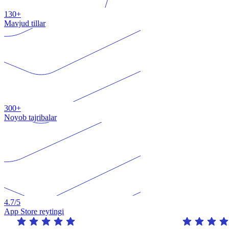
130+
Mavjud tillar
300+
Noyob tajribalar
4.7
/5
App Store reytingi