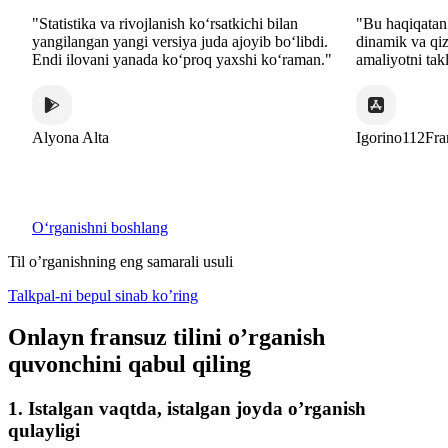
"Statistika va rivojlanish koʻrsatkichi bilan
"Bu haqiqatan ham a
yangilangan yangi versiya juda ajoyib boʻlibdi.
dinamik va qiziqarl
Endi ilovani yanada koʻproq yaxshi koʻraman."
amaliyotni taklif eta
Alyona Alta
Igorino112France
Oʻrganishni boshlang
Til o’rganishning eng samarali usuli
Talkpal-ni bepul sinab ko’ring
Onlayn fransuz tilini o’rganish
quvonchini qabul qiling
1. Istalgan vaqtda, istalgan joyda o’rganish
qulayligi