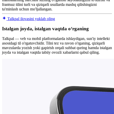
frantsuz tilini turli va qiziqarli usullarda mashq qilishingizni
ta'minlash uchun mo'ljallangan.
Talkpal ilovasini yuklab oling
Istalgan joyda, istalgan vaqtda oʻrganing
Talkpal — veb va mobil platformalarda ishlaydigan, sun'iy intellekt
asosidagi til o'rgatuvchidir. Tilni tez va ravon o'rganing, qiziqarli
mavzularda yozish yoki gapirish orqali suhbat quring hamda istalgan
joyda va istalgan vaqtda tabiiy ovozli xabarlarni qabul qiling.