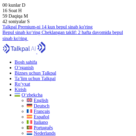
00
kunlar
D
16
Soat
H
59
Daqiqa
M
41
soniyalar
S
Talkpal Premium-ni 14 kun bepul sinab ko'ring
Bepul sinab ko‘ring
Cheklangan taklif:
2 hafta davomida bepul
sinab ko'ring
Bosh sahifa
O’rganish
Biznes uchun Talkpal
Ta’lim uchun Talkpal
Ro‘yxat
Kirish
O‘zbekcha
English
Deutsch
Français
Español
Italiano
Português
Nederlands