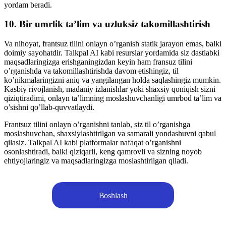
yordam beradi.
10. Bir umrlik ta’lim va uzluksiz takomillashtirish
Va nihoyat, frantsuz tilini onlayn o’rganish statik jarayon emas, balki
doimiy sayohatdir. Talkpal AI kabi resurslar yordamida siz dastlabki
maqsadlaringizga erishganingizdan keyin ham fransuz tilini
o’rganishda va takomillashtirishda davom etishingiz, til
ko’nikmalaringizni aniq va yangilangan holda saqlashingiz mumkin.
Kasbiy rivojlanish, madaniy izlanishlar yoki shaxsiy qoniqish sizni
qiziqtiradimi, onlayn ta’limning moslashuvchanligi umrbod ta’lim va
o’sishni qo’llab-quvvatlaydi.
Frantsuz tilini onlayn o’rganishni tanlab, siz til o’rganishga
moslashuvchan, shaxsiylashtirilgan va samarali yondashuvni qabul
qilasiz. Talkpal AI kabi platformalar nafaqat o’rganishni
osonlashtiradi, balki qiziqarli, keng qamrovli va sizning noyob
ehtiyojlaringiz va maqsadlaringizga moslashtirilgan qiladi.
Boshlash