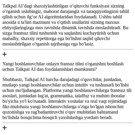
Talkpal AI’dagi shaxsiylashtirilgan oʻqituvchi funksiyasi sizning
oʻrganish uslubingiz, mahorat darajangiz va taraqqiyotingizni tahlil
qilish uchun ilgʻor AI algoritmlaridan foydalanadi. Ushbu tahlil
asosida u ta'lim mazmuni va o'qitish usullarini sizning maxsus
ehtiyojlaringizga mos ravishda dinamik ravishda moslashtiradi. Bu
sizga frantsuz tilini tushunish va saqlashni kuchaytirish uchun
mahalliy, shaxsiy repetitorga ega bo'lishni taqlid qiluvchi
moslashtirilgan o'rganish tajribasiga ega bo'lasiz.
Yangi boshlanuvchilar onlayn fransuz tilini o'rganishni boshlash
uchun Talkpal AI dan foydalanishlari mumkinmi?
Shubhasiz, Talkpal AI barcha darajadagi o'quvchilar, jumladan,
mutlaqo yangi boshlanuvchilar uchun intuitiv va tushunarli bo'lishi
uchun mo'ljallangan. Platforma yangi boshlanuvchilarga frantsuz tili
asoslari, jumladan lug'at, grammatika, talaffuz va muhim iboralar
bo'yicha yo'l ko'rsatadi. Interaktiv vositalar va real vaqt rejimidagi
fikr-mulohaza yangi boshlanuvchilarga o'ziga bo'lgan ishonchni
qozonishga va rag'batlantiruvchi o'quv muhitidan bahramand
bo'lishda bosqichma-bosqich yaxshilashga yordam beradi.