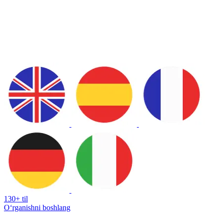
130+ til
Oʻrganishni boshlang