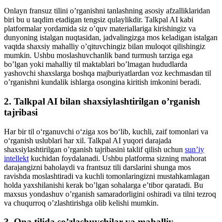
Onlayn fransuz tilini o’rganishni tanlashning asosiy afzalliklaridan
biri bu u taqdim etadigan tengsiz qulaylikdir. Talkpal AI kabi
platformalar yordamida siz o’quv materiallariga kirishingiz va
dunyoning istalgan nuqtasidan, jadvalingizga mos keladigan istalgan
vaqtda shaxsiy mahalliy o’qituvchingiz bilan muloqot qilishingiz
mumkin. Ushbu moslashuvchanlik band turmush tarziga ega
bo’lgan yoki mahalliy til maktablari bo’lmagan hududlarda
yashovchi shaxslarga boshqa majburiyatlardan voz kechmasdan til
o’rganishni kundalik ishlarga osongina kiritish imkonini beradi.
2. Talkpal AI bilan shaxsiylashtirilgan o’rganish
tajribasi
Har bir til o‘rganuvchi o‘ziga xos bo‘lib, kuchli, zaif tomonlari va
o‘rganish uslublari har xil. Talkpal AI yuqori darajada
shaxsiylashtirilgan o’rganish tajribasini taklif qilish uchun
sun’iy
intellekt
kuchidan foydalanadi. Ushbu platforma sizning mahorat
darajangizni baholaydi va frantsuz tili darslarini shunga mos
ravishda moslashtiradi va kuchli tomonlaringizni mustahkamlagan
holda yaxshilanishi kerak bo’lgan sohalarga e’tibor qaratadi. Bu
maxsus yondashuv o’rganish samaradorligini oshiradi va tilni tezroq
va chuqurroq o’zlashtirishga olib kelishi mumkin.
3. Ona tilida so’zlashuvchilar va mahalliy