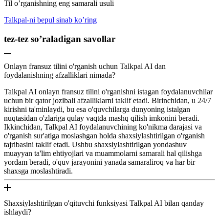
Til o’rganishning eng samarali usuli
Talkpal-ni bepul sinab ko’ring
tez-tez so’raladigan savollar
Onlayn fransuz tilini o'rganish uchun Talkpal AI dan
foydalanishning afzalliklari nimada?
Talkpal AI onlayn fransuz tilini o'rganishni istagan foydalanuvchilar
uchun bir qator jozibali afzalliklarni taklif etadi. Birinchidan, u 24/7
kirishni ta'minlaydi, bu esa o'quvchilarga dunyoning istalgan
nuqtasidan o'zlariga qulay vaqtda mashq qilish imkonini beradi.
Ikkinchidan, Talkpal AI foydalanuvchining ko'nikma darajasi va
o'rganish sur'atiga moslashgan holda shaxsiylashtirilgan o'rganish
tajribasini taklif etadi. Ushbu shaxsiylashtirilgan yondashuv
muayyan ta'lim ehtiyojlari va muammolarni samarali hal qilishga
yordam beradi, o'quv jarayonini yanada samaraliroq va har bir
shaxsga moslashtiradi.
Shaxsiylashtirilgan o'qituvchi funksiyasi Talkpal AI bilan qanday
ishlaydi?