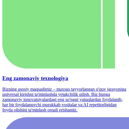
Eng zamonaviy texnologiya
Bizning asosiy maqsadimiz – maxsus tayyorlangan o'quv jarayoniga
universal kirishni ta'minlashda yetakchilik qilish. Biz bunga
zamonaviy innovatsiyalardagi eng so'nggi yutuqlardan foydalanib,
har bir foydalanuvchi murakkab vositalar va AI repetitorligidan
foyda olishini ta'minlash orqali erishamiz.