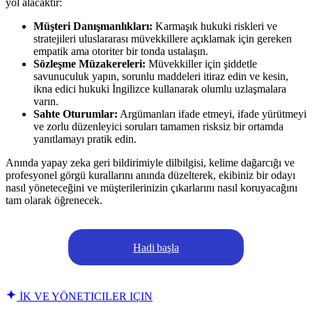
yol alacaktır:
Müşteri Danışmanlıkları:
Karmaşık hukuki riskleri ve
stratejileri uluslararası müvekkillere açıklamak için gereken
empatik ama otoriter bir tonda ustalaşın.
Sözleşme Müzakereleri:
Müvekkiller için şiddetle
savunuculuk yapın, sorunlu maddeleri itiraz edin ve kesin,
ikna edici hukuki İngilizce kullanarak olumlu uzlaşmalara
varın.
Sahte Oturumlar:
Argümanları ifade etmeyi, ifade yürütmeyi
ve zorlu düzenleyici soruları tamamen risksiz bir ortamda
yanıtlamayı pratik edin.
Anında yapay zeka geri bildirimiyle dilbilgisi, kelime dağarcığı ve
profesyonel görgü kurallarını anında düzelterek, ekibiniz bir odayı
nasıl yöneteceğini ve müşterilerinizin çıkarlarını nasıl koruyacağını
tam olarak öğrenecek.
Hadi başla
İK VE YÖNETICILER IÇIN