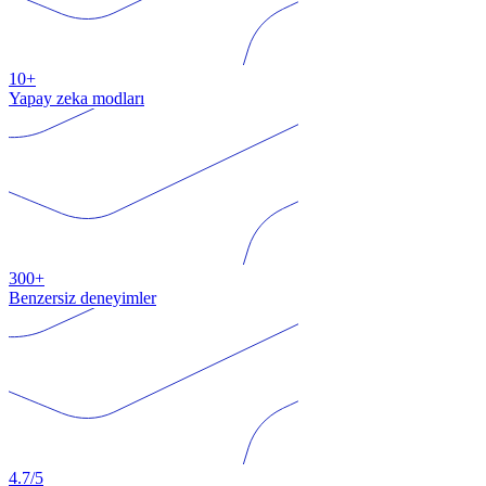
10+
Yapay zeka modları
300+
Benzersiz deneyimler
4.7/5