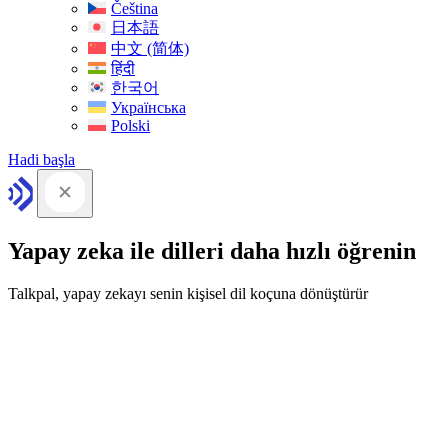
Čeština
日本語
中文 (简体)
हिंदी
한국어
Українська
Polski
Hadi başla
Yapay zeka ile dilleri daha hızlı öğrenin
Talkpal, yapay zekayı senin kişisel dil koçuna dönüştürür