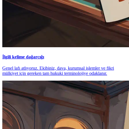
İlgili kelime dağarcığı
Genel lafı atlıyoruz. Ekibiniz, dava, kurumsal işlemler ve fikri
mülkiyet için gereken tam hukuki terminolojiye odaklanır.