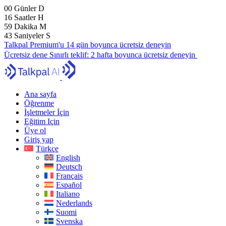
00
Günler
D
16
Saatler
H
59
Dakika
M
41
Saniyeler
S
Talkpal Premium'u 14 gün boyunca ücretsiz deneyin
Ücretsiz dene
Sınırlı teklif:
2 hafta boyunca ücretsiz deneyin
Ana sayfa
Öğrenme
İşletmeler İçin
Eğitim Için
Üye ol
Giriş yap
Türkçe
English
Deutsch
Français
Español
Italiano
Nederlands
Suomi
Svenska