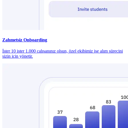
Zahmetsiz Onboarding
İster 10 ister 1.000 çalışanınız olsun, özel ekibimiz işe alım sürecini
sizin için yönetir.