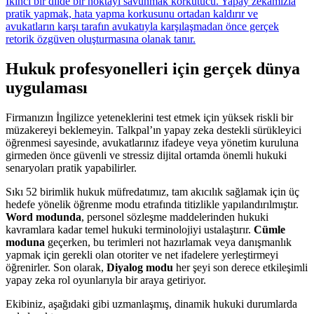
İkinci bir dilde bir noktayı savunmak korkutucu. Yapay zekamızla
pratik yapmak, hata yapma korkusunu ortadan kaldırır ve
avukatların karşı tarafın avukatıyla karşılaşmadan önce gerçek
retorik özgüven oluşturmasına olanak tanır.
Hukuk profesyonelleri için gerçek dünya
uygulaması
Firmanızın İngilizce yeteneklerini test etmek için yüksek riskli bir
müzakereyi beklemeyin. Talkpal’ın yapay zeka destekli sürükleyici
öğrenmesi sayesinde, avukatlarınız ifadeye veya yönetim kuruluna
girmeden önce güvenli ve stressiz dijital ortamda önemli hukuki
senaryoları pratik yapabilirler.
Sıkı 52 birimlik hukuk müfredatımız, tam akıcılık sağlamak için üç
hedefe yönelik öğrenme modu etrafında titizlikle yapılandırılmıştır.
Word modunda
, personel sözleşme maddelerinden hukuki
kavramlara kadar temel hukuki terminolojiyi ustalaştırır.
Cümle
moduna
geçerken, bu terimleri not hazırlamak veya danışmanlık
yapmak için gerekli olan otoriter ve net ifadelere yerleştirmeyi
öğrenirler. Son olarak,
Diyalog modu
her şeyi son derece etkileşimli
yapay zeka rol oyunlarıyla bir araya getiriyor.
Ekibiniz, aşağıdaki gibi uzmanlaşmış, dinamik hukuki durumlarda