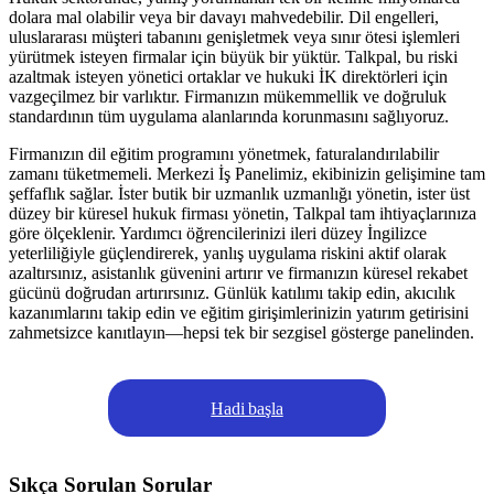
dolara mal olabilir veya bir davayı mahvedebilir. Dil engelleri,
uluslararası müşteri tabanını genişletmek veya sınır ötesi işlemleri
yürütmek isteyen firmalar için büyük bir yüktür. Talkpal, bu riski
azaltmak isteyen yönetici ortaklar ve hukuki İK direktörleri için
vazgeçilmez bir varlıktır. Firmanızın mükemmellik ve doğruluk
standardının tüm uygulama alanlarında korunmasını sağlıyoruz.
Firmanızın dil eğitim programını yönetmek, faturalandırılabilir
zamanı tüketmemeli. Merkezi İş Panelimiz, ekibinizin gelişimine tam
şeffaflık sağlar. İster butik bir uzmanlık uzmanlığı yönetin, ister üst
düzey bir küresel hukuk firması yönetin, Talkpal tam ihtiyaçlarınıza
göre ölçeklenir. Yardımcı öğrencilerinizi ileri düzey İngilizce
yeterliliğiyle güçlendirerek, yanlış uygulama riskini aktif olarak
azaltırsınız, asistanlık güvenini artırır ve firmanızın küresel rekabet
gücünü doğrudan artırırsınız. Günlük katılımı takip edin, akıcılık
kazanımlarını takip edin ve eğitim girişimlerinizin yatırım getirisini
zahmetsizce kanıtlayın—hepsi tek bir sezgisel gösterge panelinden.
Hadi başla
Sıkça Sorulan Sorular