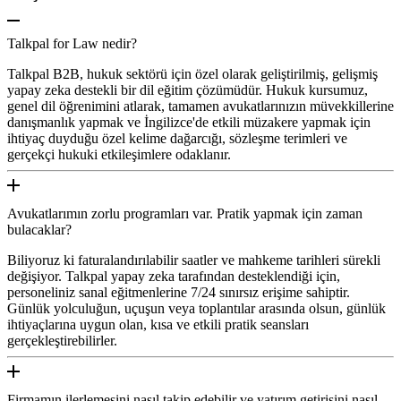
Talkpal for Law nedir?
Talkpal B2B, hukuk sektörü için özel olarak geliştirilmiş, gelişmiş
yapay zeka destekli bir dil eğitim çözümüdür. Hukuk kursumuz,
genel dil öğrenimini atlarak, tamamen avukatlarınızın müvekkillerine
danışmanlık yapmak ve İngilizce'de etkili müzakere yapmak için
ihtiyaç duyduğu özel kelime dağarcığı, sözleşme terimleri ve
gerçekçi hukuki etkileşimlere odaklanır.
Avukatlarımın zorlu programları var. Pratik yapmak için zaman
bulacaklar?
Biliyoruz ki faturalandırılabilir saatler ve mahkeme tarihleri sürekli
değişiyor. Talkpal yapay zeka tarafından desteklendiği için,
personeliniz sanal eğitmenlerine 7/24 sınırsız erişime sahiptir.
Günlük yolculuğun, uçuşun veya toplantılar arasında olsun, günlük
ihtiyaçlarına uygun olan, kısa ve etkili pratik seansları
gerçekleştirebilirler.
Firmamın ilerlemesini nasıl takip edebilir ve yatırım getirisini nasıl